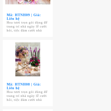
Mã: HTNH09 | Giá:
Liên hệ
Hoa tươi trọn gói dùng để
trang trí nhà ngày lễ cưới
hỏi, tiệc đám cưới nhà
Mã: HTNH08 | Giá:
Liên hệ
Hoa tươi trọn gói dùng để
trang trí nhà ngày lễ cưới
hỏi, tiệc đám cưới nhà