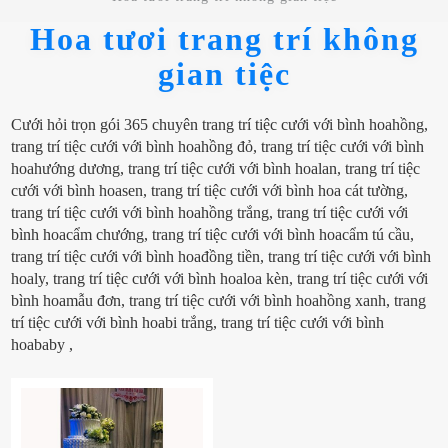
Hoa tươi trang trí không
gian tiệc
Cưới hỏi trọn gói 365 chuyên trang trí tiệc cưới với bình hoahồng,
trang trí tiệc cưới với bình hoahồng đỏ, trang trí tiệc cưới với bình
hoahướng dương, trang trí tiệc cưới với bình hoalan, trang trí tiệc
cưới với bình hoasen, trang trí tiệc cưới với bình hoa cát tường,
trang trí tiệc cưới với bình hoahồng trắng, trang trí tiệc cưới với
bình hoacẩm chướng, trang trí tiệc cưới với bình hoacẩm tú cầu,
trang trí tiệc cưới với bình hoađồng tiền, trang trí tiệc cưới với bình
hoaly, trang trí tiệc cưới với bình hoaloa kèn, trang trí tiệc cưới với
bình hoamẫu đơn, trang trí tiệc cưới với bình hoahồng xanh, trang
trí tiệc cưới với bình hoabi trắng, trang trí tiệc cưới với bình
hoababy ,