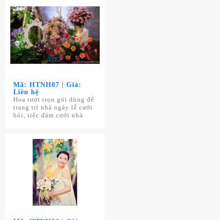
Mã: HTNH07 | Giá:
Liên hệ
Hoa tươi trọn gói dùng để
trang trí nhà ngày lễ cưới
hỏi, tiệc đám cưới nhà