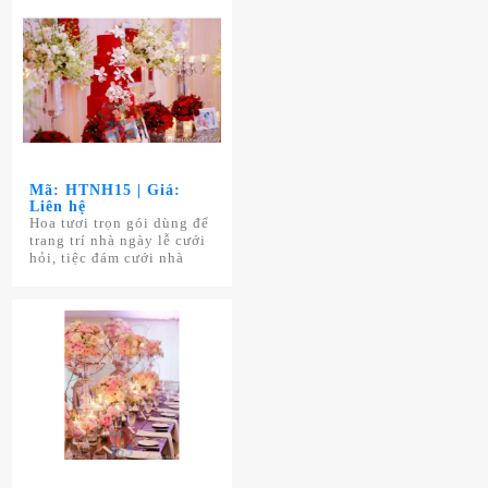
Mã: HTNH15 | Giá:
Liên hệ
Hoa tươi trọn gói dùng để
trang trí nhà ngày lễ cưới
hỏi, tiệc đám cưới nhà