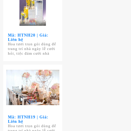
Mã: HTNH20 | Giá:
Liên hệ
Hoa tươi trọn gói dùng để
trang trí nhà ngày lễ cưới
hỏi, tiệc đám cưới nhà
Mã: HTNH19 | Giá:
Liên hệ
Hoa tươi trọn gói dùng để
trang trí nhà ngày lễ cưới