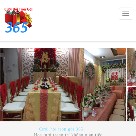
Togg
navig
Cưới hỏi trọn gói 365
|
Hoa tươi trang trí không gian tiệc