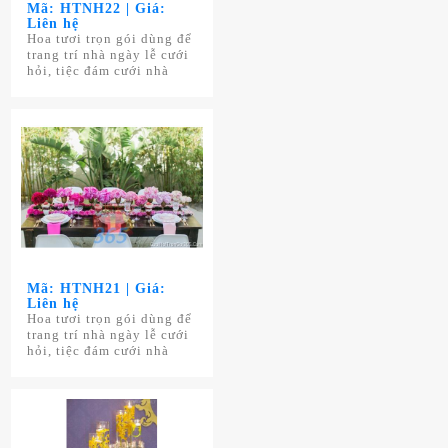
Mã: HTNH22 | Giá:
Liên hệ
Hoa tươi trọn gói dùng để
trang trí nhà ngày lễ cưới
hỏi, tiệc đám cưới nhà
Mã: HTNH21 | Giá:
Liên hệ
Hoa tươi trọn gói dùng để
trang trí nhà ngày lễ cưới
hỏi, tiệc đám cưới nhà