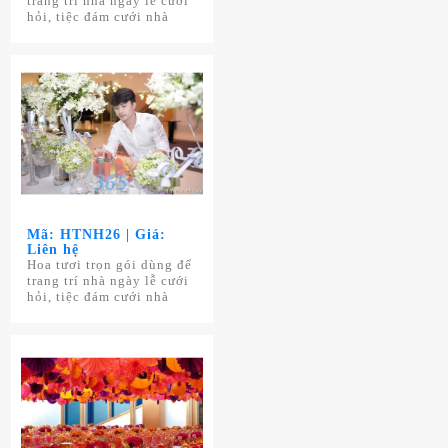
trang trí nhà ngày lễ cưới
hỏi, tiệc đám cưới nhà
Mã: HTNH26 | Giá:
Liên hệ
Hoa tươi trọn gói dùng để
trang trí nhà ngày lễ cưới
hỏi, tiệc đám cưới nhà