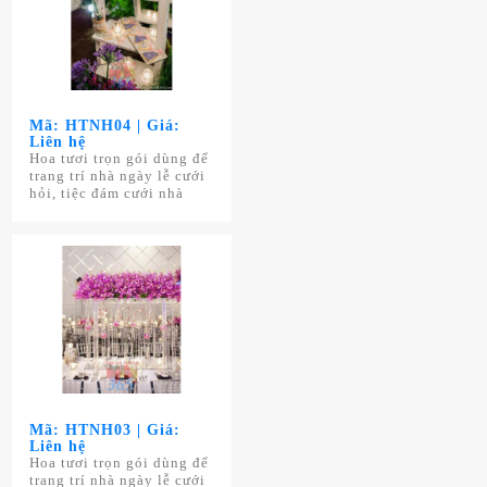
Mã: HTNH04 | Giá:
Liên hệ
Hoa tươi trọn gói dùng để
trang trí nhà ngày lễ cưới
hỏi, tiệc đám cưới nhà
Mã: HTNH03 | Giá:
Liên hệ
Hoa tươi trọn gói dùng để
trang trí nhà ngày lễ cưới