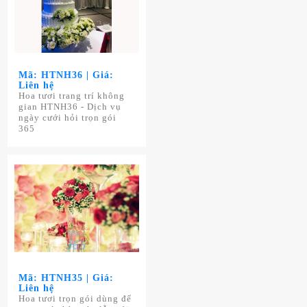
Mã: HTNH36 | Giá:
Liên hệ
Hoa tươi trang trí không
gian HTNH36 - Dịch vụ
ngày cưới hỏi trọn gói
365
Mã: HTNH35 | Giá:
Liên hệ
Hoa tươi trọn gói dùng để