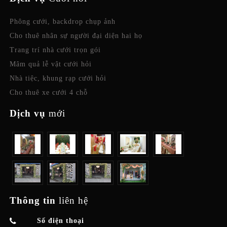
Phông cưới, backdrop chụp ảnh
Cho thuê nhân sự người đại diện hai họ
Trang trí nhà cưới trọn gói
Mâm quả lễ vật cưới hỏi
Nhà tiệc, khung rạp cưới hỏi
Cho thuê xe cưới 4 chỗ
Dịch vụ
mới
Thông tin
liên hệ
Số điện thoại