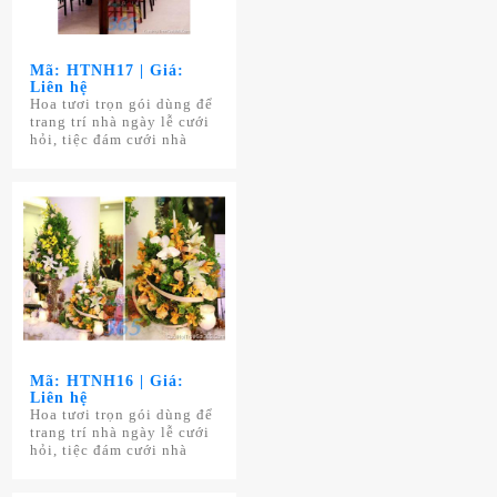
Mã: HTNH17 | Giá:
Liên hệ
Hoa tươi trọn gói dùng để
trang trí nhà ngày lễ cưới
hỏi, tiệc đám cưới nhà
Mã: HTNH16 | Giá:
Liên hệ
Hoa tươi trọn gói dùng để
trang trí nhà ngày lễ cưới
hỏi, tiệc đám cưới nhà