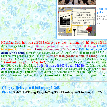
Thiệp cư
phim
Nếu là 
hóa thi
đáo.
Hệ thống Cưới hỏi trọn gói 365 của công ty dịch vụ trang trí nhà tiệc cưới h
Cưới hỏi trọn gói 365 ở Phan Thiết - Bình Thuận
Cưới h
ở Nha Trang - Khánh Hòa
,
,
trọn gói 365 ở quận 6
Cưới hỏi trọn gói 365 ở quận 7
Cưới hỏi trọn gói 36
,
,
Cưới hỏi trọn gói 365 ở
quận Bình Thạnh
Cưới hỏi trọn gói 365 ở quận Củ Chi
,
,
Cưới hỏi trọn gói 365 ở tỉnh An Giang
Cưới hỏi trọn gói 365 ở quận Thủ Đức
Cưới hỏ
,
,
Đồng Nai
Cưới hỏi trọn gói 365 ở tỉnh Đồng Tháp
Cưới hỏi trọn gói 365 ở tỉnh Sóc Trăng
,
,
Cưới hỏi trọn gói 365 ở quận 3
Cưới hỏi trọn gói 365 ở quận 2
1
Cưới hỏi t
,
,
,
gói 365 ở quận Hốc Môn
Cưới hỏi trọn gói 365 ở quận Nhà Bè
Cưới hỏi trọn gói 
,
,
An
Cưới 
Cưới hỏi trọn gói 365 ở tỉnh Tiền Giang
Cưới hỏi trọn gói 365 ở tỉnh Vĩnh Long
,
,
,
đám hỏi trọn gói Thủ Đức
Dịch vụ trang 
Dịch vụ trang trí đám cưới đẹp ở Thủ Đức
,
,
Trang trí lễ gia tiên 
Trang trí đám hỏi ở Thủ Đức
đám cưới trọn gói Thủ Đức
,
,
Đức
,
Công ty dịch vụ cưới hỏi trọn gói 365
Địa chỉ:
334/26 Lê Trọng Tấn, phường Tây Thạnh, quận Tân Phú, TPHCM