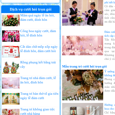
phí tiết 
Cô dâu 
Dịch vụ cưới hỏi trọn gói
cảm giá
sóc, đón
Mâm quả ngày lễ ăn hỏi,
tình cũ
đám cưới, đính hôn
ưu đãi h
Cổng hoa ngày cưới, đám
Đám cưới
hỏi, lễ đính hôn
tích cặp
Tấn Kh
mang k
Cắt dán chữ mốp xốp ngày
trong đá
lễ đính hôn, đám cưới hỏi
qua tạ
Khương 
chú ý củ
Rồng phụng kết bằng trái
Mẫu trang trí cưới hỏi trọn gói
cây
Ý tưởng 
không th
Trang trí nhà đám cưới, lễ
Phong c
ăn hỏi, đính hôn
hướng đ
màu nhã
được dấu
Trang trí bàn thờ tổ gia tiên
ngày lễ đám cưới
Hướng d
hoa cho
Trang trí không gian tiệc
Chỉ bằn
cưới nhà hàng