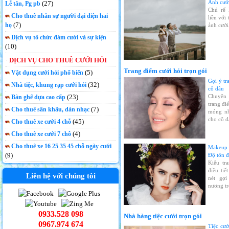
Ảnh cưới
(27)
Lễ tân, Pg pb
Chú rể 
Cho thuê nhân sự người đại diện hai
liền với
(7)
họ
ảnh cưới
Dịch vụ tổ chức đám cưới và sự kiện
(10)
DỊCH VỤ CHO THUÊ CƯỚI HỎI
Trang điểm cưới hỏi trọn gói
(5)
Vật dụng cưới hỏi phổ biến
Gợi ý t
(32)
Nhà tiệc, khung rạp cưới hỏi
cô dâu
(23)
Chuyên 
Bàn ghế dựa cao cấp
trang đi
(7)
Cho thuê sân khấu, dàn nhạc
mỏng nhẹ
cho cô d
(45)
Cho thuê xe cưới 4 chỗ
(4)
Cho thuê xe cưới 7 chỗ
Cho thuê xe 16 25 35 45 chỗ ngày cưới
Makeup 
(9)
Độ tôn đ
Kiểu tr
điều tiế
Liên hệ với chúng tôi
nét gợi
nương tr
0933.528 098
Nhà hàng tiệc cưới trọn gói
0967.974 674
Tiệc cướ