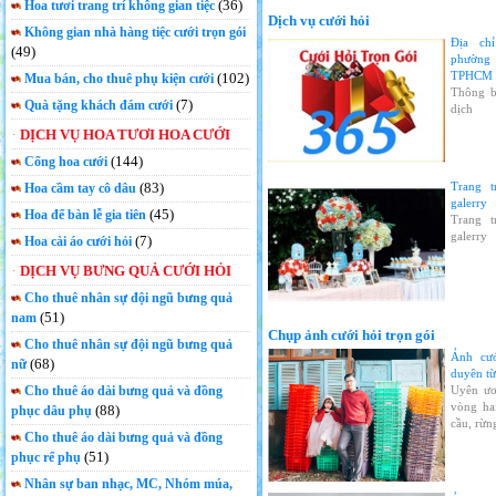
(36)
Hoa tươi trang trí không gian tiệc
Dịch vụ cưới hỏi
Không gian nhà hàng tiệc cưới trọn gói
Địa ch
(49)
phường 
TPHCM
(102)
Mua bán, cho thuê phụ kiện cưới
Thông b
(7)
Quà tặng khách đám cưới
dịch
DỊCH VỤ HOA TƯƠI HOA CƯỚI
(144)
Cổng hoa cưới
(83)
Trang t
Hoa cầm tay cô dâu
galerry
(45)
Hoa để bàn lễ gia tiên
Trang t
galerry
(7)
Hoa cài áo cưới hỏi
DỊCH VỤ BƯNG QUẢ CƯỚI HỎI
Cho thuê nhân sự đội ngũ bưng quả
(51)
nam
Chụp ảnh cưới hỏi trọn gói
Cho thuê nhân sự đội ngũ bưng quả
Ảnh cư
(68)
nữ
duyên từ
Cho thuê áo dài bưng quả và đồng
Uyên ươ
vòng ha
(88)
phục dâu phụ
cầu, rừn
Cho thuê áo dài bưng quả và đồng
(51)
phục rể phụ
Nhân sự ban nhạc, MC, Nhóm múa,