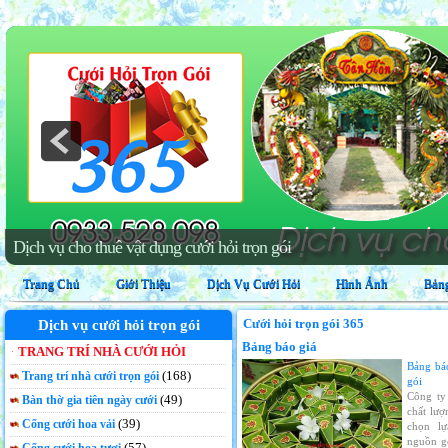
Dịch vụ cho thuê vật dụng cưới hỏi trọn gói
Trang Chủ
Giới Thiệu
Dịch Vụ Cưới Hỏi
Hình Ảnh
Bảng
Cưới hỏi trọn gói 365
Dịch vụ cưới hỏi trọn gói
Bảng báo giá
TRANG TRÍ NHÀ CƯỚI HỎI
Bảng bá
(168)
Trang trí nhà cưới trọn gói
gói
Công ty
(49)
Bàn thờ gia tiên ngày cưới
chất lượ
(39)
Cổng cưới hoa vải
chọn lự
nguồn g
(57)