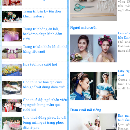
vòng 15
tấm thả
ngồi đám
Trang trí bàn ký tên đón
khách galerry
Người mẫu cưới
Trang trí phông ăn hỏi,
Làm cô 
backdrop chụp hình đám
hậu Đại
cưới
Chủ nhâ
Trang trí sân khấu lối đi nhà
Đại dươ
trang đi
hàng tiệc cưới
Hoa tươi hoa cưới hỏi
Lilly N
cưới
Gương 
Cho thuê xe hoa rạp cưới
trình Th
bàn ghế vật dụng đám cưới
áo dài ă
Cho thuê đội ngũ nhân viên
sự người bưng mâm quả
cưới hỏi
Đám cưới nổi tiếng
Bạn tra
Cho thuê đồng phục, áo dài
buổi cầ
bưng mâm quả trang phục
Quỳ gố
dâu rể phụ
Kennan 