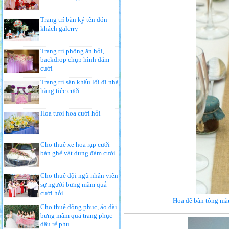
Trang trí bàn ký tên đón
khách galerry
Trang trí phông ăn hỏi,
backdrop chụp hình đám
cưới
Trang trí sân khấu lối đi nhà
hàng tiệc cưới
Hoa tươi hoa cưới hỏi
Cho thuê xe hoa rạp cưới
bàn ghế vật dụng đám cưới
Cho thuê đội ngũ nhân viên
sự người bưng mâm quả
cưới hỏi
Hoa để bàn tông màu
Cho thuê đồng phục, áo dài
bưng mâm quả trang phục
dâu rể phụ