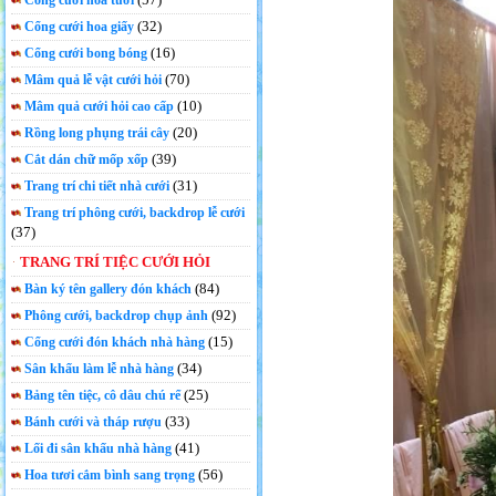
Cổng cưới hoa tươi
(32)
Cổng cưới hoa giấy
(16)
Cổng cưới bong bóng
(70)
Mâm quả lễ vật cưới hỏi
(10)
Mâm quả cưới hỏi cao cấp
(20)
Rồng long phụng trái cây
(39)
Cắt dán chữ mốp xốp
(31)
Trang trí chi tiết nhà cưới
Trang trí phông cưới, backdrop lễ cưới
(37)
TRANG TRÍ TIỆC CƯỚI HỎI
(84)
Bàn ký tên gallery đón khách
(92)
Phông cưới, backdrop chụp ảnh
(15)
Cổng cưới đón khách nhà hàng
(34)
Sân khấu làm lễ nhà hàng
(25)
Bảng tên tiệc, cô dâu chú rể
(33)
Bánh cưới và tháp rượu
(41)
Lối đi sân khấu nhà hàng
(56)
Hoa tươi cắm bình sang trọng