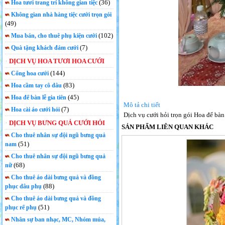
(36)
Hoa tươi trang trí không gian tiệc
Không gian nhà hàng tiệc cưới trọn gói
(49)
(102)
Mua bán, cho thuê phụ kiện cưới
(7)
Quà tặng khách đám cưới
DỊCH VỤ HOA TƯƠI HOA CƯỚI
(144)
Cổng hoa cưới
(83)
Hoa cầm tay cô dâu
(45)
Hoa để bàn lễ gia tiên
Mô tả chi tiết
(7)
Hoa cài áo cưới hỏi
Dịch vụ cưới hỏi trọn gói Hoa để bà
DỊCH VỤ BƯNG QUẢ CƯỚI HỎI
SẢN PHẨM LIÊN QUAN KHÁC
Cho thuê nhân sự đội ngũ bưng quả
(51)
nam
Cho thuê nhân sự đội ngũ bưng quả
(68)
nữ
Cho thuê áo dài bưng quả và đồng
(88)
phục dâu phụ
Cho thuê áo dài bưng quả và đồng
(51)
phục rể phụ
Nhân sự ban nhạc, MC, Nhóm múa,