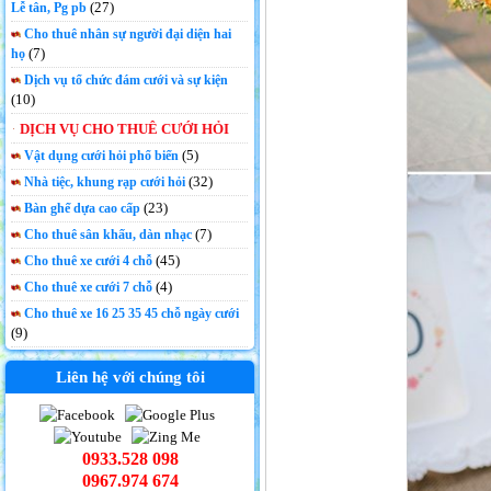
(27)
Lễ tân, Pg pb
Cho thuê nhân sự người đại diện hai
(7)
họ
Dịch vụ tổ chức đám cưới và sự kiện
(10)
DỊCH VỤ CHO THUÊ CƯỚI HỎI
(5)
Vật dụng cưới hỏi phổ biến
(32)
Nhà tiệc, khung rạp cưới hỏi
(23)
Bàn ghế dựa cao cấp
(7)
Cho thuê sân khấu, dàn nhạc
(45)
Cho thuê xe cưới 4 chỗ
(4)
Cho thuê xe cưới 7 chỗ
Cho thuê xe 16 25 35 45 chỗ ngày cưới
(9)
Liên hệ với chúng tôi
0933.528 098
0967.974 674