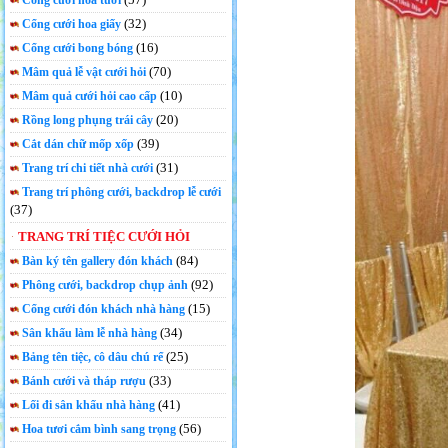
Cổng cưới hoa tươi
(32)
Cổng cưới hoa giấy
(16)
Cổng cưới bong bóng
(70)
Mâm quả lễ vật cưới hỏi
(10)
Mâm quả cưới hỏi cao cấp
(20)
Rồng long phụng trái cây
(39)
Cắt dán chữ mốp xốp
(31)
Trang trí chi tiết nhà cưới
Trang trí phông cưới, backdrop lễ cưới
(37)
TRANG TRÍ TIỆC CƯỚI HỎI
(84)
Bàn ký tên gallery đón khách
(92)
Phông cưới, backdrop chụp ảnh
(15)
Cổng cưới đón khách nhà hàng
(34)
Sân khấu làm lễ nhà hàng
(25)
Bảng tên tiệc, cô dâu chú rể
(33)
Bánh cưới và tháp rượu
(41)
Lối đi sân khấu nhà hàng
(56)
Hoa tươi cắm bình sang trọng