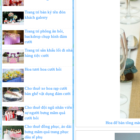
Trang trí bàn ký tên đón
khách galerry
Trang trí phông ăn hỏi,
backdrop chụp hình đám
cưới
Trang trí sân khấu lối đi nhà
hàng tiệc cưới
Hoa tươi hoa cưới hỏi
Cho thuê xe hoa rạp cưới
bàn ghế vật dụng đám cưới
Cho thuê đội ngũ nhân viên
sự người bưng mâm quả
cưới hỏi
Hoa để bàn tông màu
Cho thuê đồng phục, áo dài
bưng mâm quả trang phục
dâu rể phụ