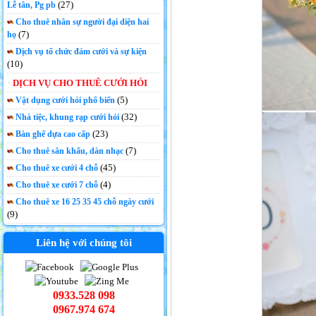
(27)
Lễ tân, Pg pb
Cho thuê nhân sự người đại diện hai
(7)
họ
Dịch vụ tổ chức đám cưới và sự kiện
(10)
DỊCH VỤ CHO THUÊ CƯỚI HỎI
(5)
Vật dụng cưới hỏi phổ biến
(32)
Nhà tiệc, khung rạp cưới hỏi
(23)
Bàn ghế dựa cao cấp
(7)
Cho thuê sân khấu, dàn nhạc
(45)
Cho thuê xe cưới 4 chỗ
(4)
Cho thuê xe cưới 7 chỗ
Cho thuê xe 16 25 35 45 chỗ ngày cưới
(9)
Liên hệ với chúng tôi
0933.528 098
0967.974 674