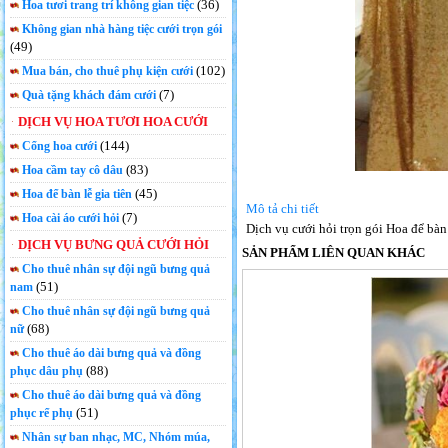
(36)
Hoa tươi trang trí không gian tiệc
Không gian nhà hàng tiệc cưới trọn gói
(49)
(102)
Mua bán, cho thuê phụ kiện cưới
(7)
Quà tặng khách đám cưới
DỊCH VỤ HOA TƯƠI HOA CƯỚI
(144)
Cổng hoa cưới
(83)
Hoa cầm tay cô dâu
(45)
Hoa để bàn lễ gia tiên
Mô tả chi tiết
(7)
Hoa cài áo cưới hỏi
Dịch vụ cưới hỏi trọn gói Hoa để bàn
DỊCH VỤ BƯNG QUẢ CƯỚI HỎI
SẢN PHẨM LIÊN QUAN KHÁC
Cho thuê nhân sự đội ngũ bưng quả
(51)
nam
Cho thuê nhân sự đội ngũ bưng quả
(68)
nữ
Cho thuê áo dài bưng quả và đồng
(88)
phục dâu phụ
Cho thuê áo dài bưng quả và đồng
(51)
phục rể phụ
Nhân sự ban nhạc, MC, Nhóm múa,