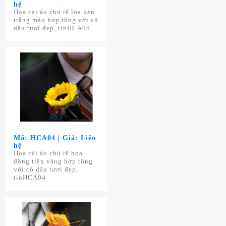
hệ
Hoa cài áo chú rể loa kèn
trắng màu hợp tông với cô
dâu tươi đẹp, tinHCA05
Mã: HCA04 | Giá: Liên
hệ
Hoa cài áo chú rể hoa
đồng tiền vàng hợp tông
với cô dâu tươi đẹp,
tinHCA04