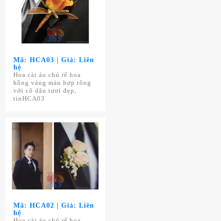
Mã: HCA03 | Giá: Liên
hệ
Hoa cài áo chú rể hoa
hồng vàng màu hợp tông
với cô dâu tươi đẹp,
tinHCA03
Mã: HCA02 | Giá: Liên
hệ
Hoa cài áo chú rể hoa