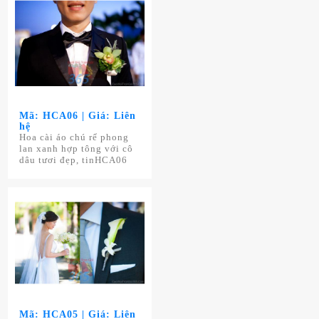
Mã: HCA06 | Giá: Liên
hệ
Hoa cài áo chú rể phong
lan xanh hợp tông với cô
dâu tươi đẹp, tinHCA06
Mã: HCA05 | Giá: Liên