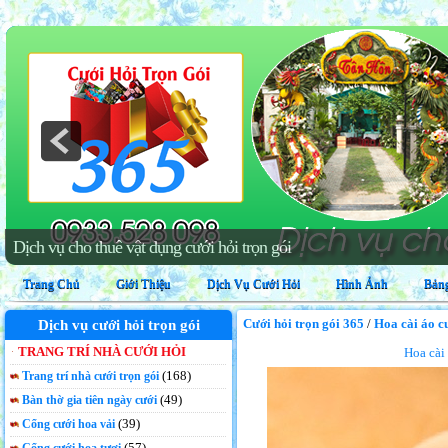
Dịch vụ trang trí nhà cưới hỏi trọn gói
Trang Chủ
Giới Thiệu
Dịch Vụ Cưới Hỏi
Hình Ảnh
Bảng
Cưới hỏi trọn gói 365
/
Hoa cài áo c
Dịch vụ cưới hỏi trọn gói
TRANG TRÍ NHÀ CƯỚI HỎI
Hoa cài
(168)
Trang trí nhà cưới trọn gói
(49)
Bàn thờ gia tiên ngày cưới
(39)
Cổng cưới hoa vải
(57)