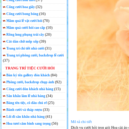
Cổng cưới hoa tươi
(32)
Cổng cưới hoa giấy
(16)
Cổng cưới bong bóng
(70)
Mâm quả lễ vật cưới hỏi
(10)
Mâm quả cưới hỏi cao cấp
(20)
Rồng long phụng trái cây
(39)
Cắt dán chữ mốp xốp
(31)
Trang trí chi tiết nhà cưới
Trang trí phông cưới, backdrop lễ cưới
(37)
TRANG TRÍ TIỆC CƯỚI HỎI
(84)
Bàn ký tên gallery đón khách
(92)
Phông cưới, backdrop chụp ảnh
(15)
Cổng cưới đón khách nhà hàng
(34)
Sân khấu làm lễ nhà hàng
(25)
Bảng tên tiệc, cô dâu chú rể
(33)
Bánh cưới và tháp rượu
(41)
Lối đi sân khấu nhà hàng
Mô tả chi tiết
(56)
Hoa tươi cắm bình sang trọng
Dịch vụ cưới hỏi trọn gói Hoa cài áo