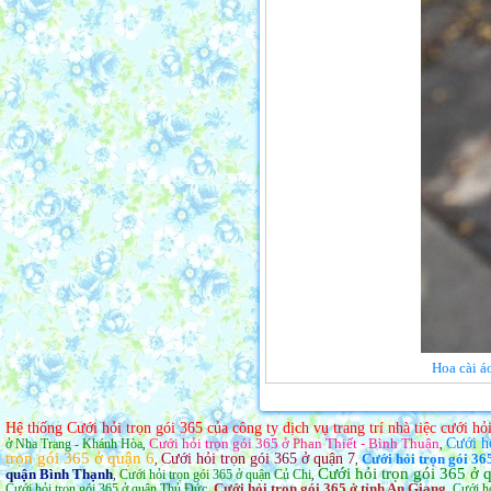
Hoa cài á
Hệ thống Cưới hỏi trọn gói 365 của công ty dịch vụ trang trí nhà tiệc cưới h
Cưới hỏi trọn gói 365 ở Phan Thiết - Bình Thuận
Cưới h
ở Nha Trang - Khánh Hòa
,
,
trọn gói 365 ở quận 6
Cưới hỏi trọn gói 365 ở quận 7
Cưới hỏi trọn gói 36
,
,
Cưới hỏi trọn gói 365 ở
quận Bình Thạnh
Cưới hỏi trọn gói 365 ở quận Củ Chi
,
,
Cưới hỏi trọn gói 365 ở tỉnh An Giang
Cưới hỏi trọn gói 365 ở quận Thủ Đức
Cưới hỏ
,
,