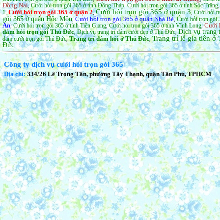
Đồng Nai
Cưới hỏi trọn gói 365 ở tỉnh Đồng Tháp
Cưới hỏi trọn gói 365 ở tỉnh Sóc Trăng
,
,
Cưới hỏi trọn gói 365 ở quận 3
Cưới hỏi trọn gói 365 ở quận 2
1
Cưới hỏi t
,
,
,
gói 365 ở quận Hốc Môn
Cưới hỏi trọn gói 365 ở quận Nhà Bè
Cưới hỏi trọn gói 
,
,
An
Cưới 
Cưới hỏi trọn gói 365 ở tỉnh Tiền Giang
Cưới hỏi trọn gói 365 ở tỉnh Vĩnh Long
,
,
,
đám hỏi trọn gói Thủ Đức
Dịch vụ trang 
Dịch vụ trang trí đám cưới đẹp ở Thủ Đức
,
,
Trang trí lễ gia tiên 
Trang trí đám hỏi ở Thủ Đức
đám cưới trọn gói Thủ Đức
,
,
Đức
,
Công ty dịch vụ cưới hỏi trọn gói 365
Địa chỉ:
334/26 Lê Trọng Tấn, phường Tây Thạnh, quận Tân Phú, TPHCM