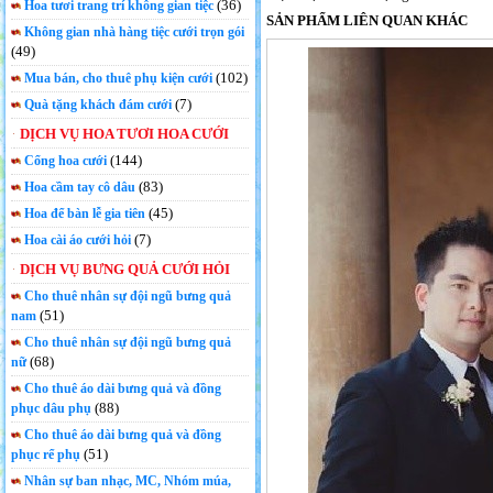
(36)
Hoa tươi trang trí không gian tiệc
SẢN PHẨM LIÊN QUAN KHÁC
Không gian nhà hàng tiệc cưới trọn gói
(49)
(102)
Mua bán, cho thuê phụ kiện cưới
(7)
Quà tặng khách đám cưới
DỊCH VỤ HOA TƯƠI HOA CƯỚI
(144)
Cổng hoa cưới
(83)
Hoa cầm tay cô dâu
(45)
Hoa để bàn lễ gia tiên
(7)
Hoa cài áo cưới hỏi
DỊCH VỤ BƯNG QUẢ CƯỚI HỎI
Cho thuê nhân sự đội ngũ bưng quả
(51)
nam
Cho thuê nhân sự đội ngũ bưng quả
(68)
nữ
Cho thuê áo dài bưng quả và đồng
(88)
phục dâu phụ
Cho thuê áo dài bưng quả và đồng
(51)
phục rể phụ
Nhân sự ban nhạc, MC, Nhóm múa,