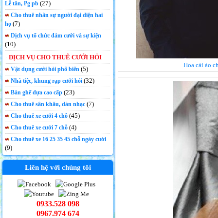
(27)
Lễ tân, Pg pb
Cho thuê nhân sự người đại diện hai
(7)
họ
Dịch vụ tổ chức đám cưới và sự kiện
(10)
DỊCH VỤ CHO THUÊ CƯỚI HỎI
Hoa cài áo c
(5)
Vật dụng cưới hỏi phổ biến
(32)
Nhà tiệc, khung rạp cưới hỏi
(23)
Bàn ghế dựa cao cấp
(7)
Cho thuê sân khấu, dàn nhạc
(45)
Cho thuê xe cưới 4 chỗ
(4)
Cho thuê xe cưới 7 chỗ
Cho thuê xe 16 25 35 45 chỗ ngày cưới
(9)
Liên hệ với chúng tôi
0933.528 098
0967.974 674