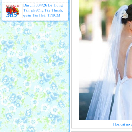
Địa chỉ 334/26 Lê Trọng
Tấn, phường Tây Thạnh,
quận Tân Phú, TPHCM
Hoa cài áo 