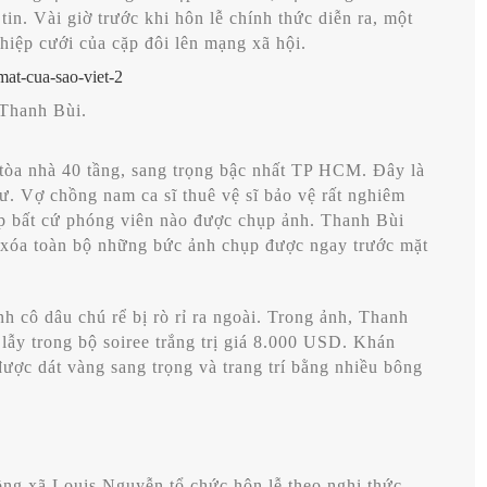
in. Vài giờ trước khi hôn lễ chính thức diễn ra, một
hiệp cưới của cặp đôi lên mạng xã hội.
 Thanh Bùi.
tòa nhà 40 tầng, sang trọng bậc nhất TP HCM. Đây là
ư. Vợ chồng nam ca sĩ thuê vệ sĩ bảo vệ rất nghiêm
p bất cứ phóng viên nào được chụp ảnh. Thanh Bùi
 xóa toàn bộ những bức ảnh chụp được ngay trước mặt
nh cô dâu chú rể bị rò rỉ ra ngoài. Trong ảnh, Thanh
lẫy trong bộ soiree trắng trị giá 8.000 USD. Khán
được dát vàng sang trọng và trang trí bằng nhiều bông
ng xã Louis Nguyễn tổ chức hôn lễ theo nghi thức