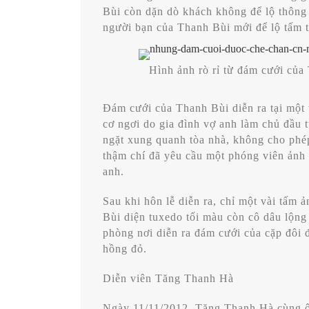
Bùi còn dặn dò khách không để lộ thông t
người bạn của Thanh Bùi mới để lộ tấm t
Hình ảnh rò rỉ từ đám cưới của
Đám cưới của Thanh Bùi diễn ra tại một 
cơ ngơi do gia đình vợ anh làm chủ đầu t
ngặt xung quanh tòa nhà, không cho phé
thậm chí đã yêu cầu một phóng viên ảnh
anh.
Sau khi hôn lễ diễn ra, chỉ một vài tấm ả
Bùi diện tuxedo tối màu còn cô dâu lộng 
phòng nơi diễn ra đám cưới của cặp đôi 
hồng đỏ.
Diễn viên Tăng Thanh Hà
Ngày 11/11/2012, Tăng Thanh Hà cùng ô