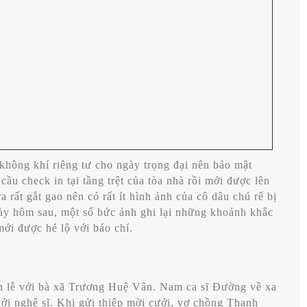
hông khí riêng tư cho ngày trọng đại nên bảo mật
ầu check in tại tầng trệt của tòa nhà rồi mới được lên
 rất gắt gao nên có rất ít hình ảnh của cô dâu chú rể bị
ngày hôm sau, một số bức ảnh ghi lại những khoảnh khắc
mới được hé lộ với báo chí.
n lễ với bà xã Trương Huệ Vân. Nam ca sĩ
Đường về xa
ới nghệ sĩ. Khi gửi thiệp mời cưới, vợ chồng Thanh