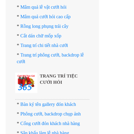
*
Mâm quả lễ vật cưới hỏi
*
Mâm quả cưới hỏi cao cấp
*
Rồng long phụng trái cây
*
Cắt dán chữ mốp xốp
*
Trang trí chi tiết nhà cưới
*
Trang trí phông cưới, backdrop lễ
cưới
TRANG TRÍ TIỆC
CƯỚI HỎI
*
Bàn ký tên gallery đón khách
*
Phông cưới, backdrop chụp ảnh
*
Cổng cưới đón khách nhà hàng
*
Sân khấu làm lễ nhà hàng