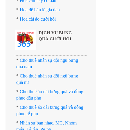
*
Hoa cầm tay cô dâu
*
Hoa để bàn lễ gia tiên
*
Hoa cài áo cưới hỏi
DỊCH VỤ BƯNG
QUẢ CƯỚI HỎI
*
Cho thuê nhân sự đội ngũ bưng
quả nam
*
Cho thuê nhân sự đội ngũ bưng
quả nữ
*
Cho thuê áo dài bưng quả và đồng
phục dâu phụ
*
Cho thuê áo dài bưng quả và đồng
phục rể phụ
*
Nhân sự ban nhạc, MC, Nhóm
múa, Lễ tân, Pg pb