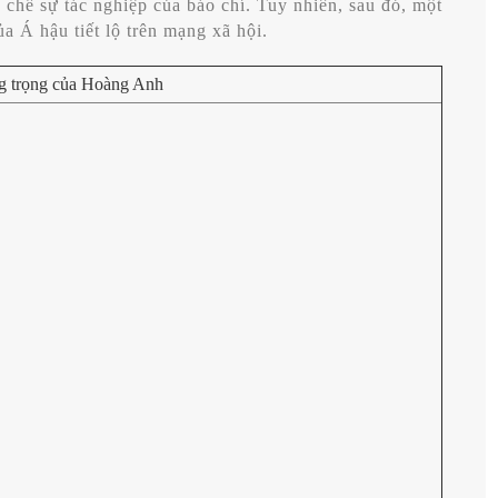
chế sự tác nghiệp của báo chí. Tuy nhiên, sau đó, một
ủa Á hậu tiết lộ trên mạng xã hội.
ang trọng của Hoàng Anh