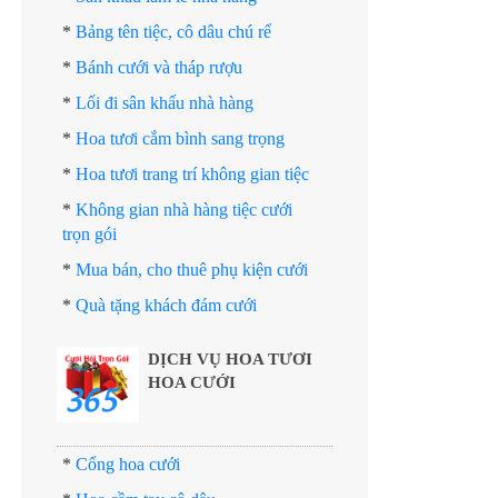
*
Bảng tên tiệc, cô dâu chú rể
*
Bánh cưới và tháp rượu
*
Lối đi sân khấu nhà hàng
*
Hoa tươi cắm bình sang trọng
*
Hoa tươi trang trí không gian tiệc
*
Không gian nhà hàng tiệc cưới
trọn gói
*
Mua bán, cho thuê phụ kiện cưới
*
Quà tặng khách đám cưới
DỊCH VỤ HOA TƯƠI
HOA CƯỚI
*
Cổng hoa cưới