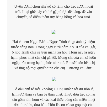
Uyên ương chọn ghế gỗ có rãnh cho tiệc cưới ngoài
trời. Loại ghế này có thể gập được dễ dàng, dễ vận
chuyển, tô điểm thêm ruy băng hồng và hoa tươi.
Hai chị em Ngọc Bích - Ngọc Trinh chụp ảnh kỷ niệm
trước cổng hoa. Trong ngày cưới hôm 27/10 của chị gái,
Ngọc Trinh chia sẻ trên mạng xã hội: 'Hôm nay là ngày
hạnh phúc nhất của chị gái tôi. Mong chị của em sẽ luôn
ngập tràn trong hạnh phúc như thế. Em sẽ luôn bên chị
và ủng hộ mọi quyết định của chị. Thương chị lắm'.
Cô dâu chú rể mời khoảng 100 vị khách tới dự hôn lễ,
là người thân và bạn bè thân thiết. Thực đơn tiệc có hải
sản gồm tôm hùm và các loại thức uống của miền nhiệt
đới như dừa, dưa hấu. Hôn lễ còn có sự góp mặt của