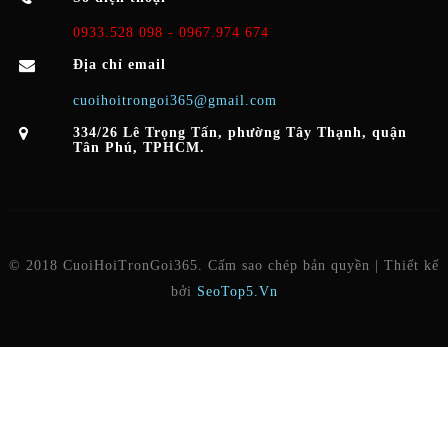
0933.528 098 - 0967.974 674
Địa chỉ email
cuoihoitrongoi365@gmail.com
334/26 Lê Trọng Tấn, phường Tây Thạnh, quận
Tân Phú, TPHCM.
© 2018 CuoiHoiTronGoi365. Cấm sao chép bản quyền | Thiết kế
bởi
SeoTop5.Vn