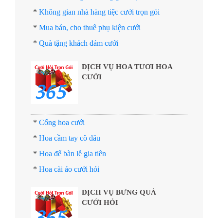
*
Không gian nhà hàng tiệc cưới trọn gói
*
Mua bán, cho thuê phụ kiện cưới
*
Quà tặng khách đám cưới
DỊCH VỤ HOA TƯƠI HOA
CƯỚI
*
Cổng hoa cưới
*
Hoa cầm tay cô dâu
*
Hoa để bàn lễ gia tiên
*
Hoa cài áo cưới hỏi
DỊCH VỤ BƯNG QUẢ
CƯỚI HỎI