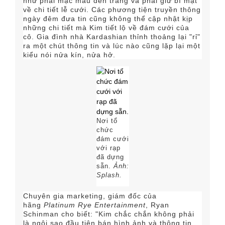
như phải mặc màu đen trắng và phải giữ bí mật
về chi tiết lễ cưới. Các phương tiện truyền thông
ngày đêm đưa tin cũng không thể cập nhật kịp
những chi tiết mà Kim tiết lộ về đám cưới của
cô. Gia đình nhà Kardashian thỉnh thoảng lại "rỉ"
ra một chút thông tin và lúc nào cũng lặp lại một
kiểu nói nửa kín, nửa hở.
Nơi tổ
chức
đám cưới
với rạp
đã dựng
sẵn.
Ảnh:
Splash.
Chuyên gia marketing, giám đốc của
hãng
Platinum Rye Entertainment
, Ryan
Schinman cho biết: "Kim chắc chắn không phải
là ngôi sao đầu tiên bán hình ảnh và thông tin