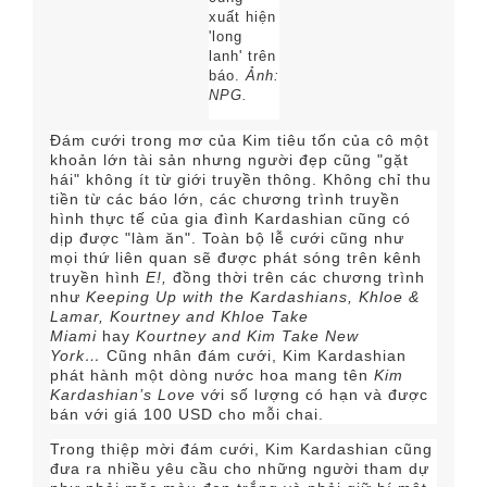
xuất hiện
'long
lanh' trên
báo.
Ảnh:
NPG.
Đám cưới trong mơ của Kim tiêu tốn của cô một
khoản lớn tài sản nhưng người đẹp cũng "gặt
hái" không ít từ giới truyền thông. Không chỉ thu
tiền từ các báo lớn, các chương trình truyền
hình thực tế của gia đình Kardashian cũng có
dịp được "làm ăn". Toàn bộ lễ cưới cũng như
mọi thứ liên quan sẽ được phát sóng trên kênh
truyền hình
E!,
đồng thời trên các chương trình
như
Keeping Up with the Kardashians, Khloe &
Lamar, Kourtney and Khloe Take
Miami
hay
Kourtney and Kim Take New
York…
Cũng nhân đám cưới, Kim Kardashian
phát hành một dòng nước hoa mang tên
Kim
Kardashian’s Love
với số lượng có hạn và được
bán với giá 100 USD cho mỗi chai.
Trong thiệp mời đám cưới, Kim Kardashian cũng
đưa ra nhiều yêu cầu cho những người tham dự