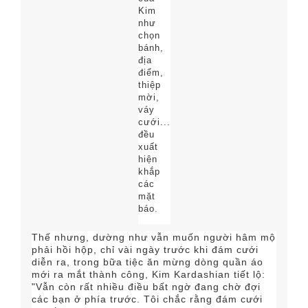
Kim
như
chọn
bánh,
địa
điểm,
thiệp
mời,
váy
cưới...
đều
xuất
hiện
khắp
các
mặt
báo.
Thế nhưng, dường như vẫn muốn người hâm mộ
phải hồi hộp, chỉ vài ngày trước khi đám cưới
diễn ra, trong bữa tiệc ăn mừng dòng quần áo
mới ra mắt thành công, Kim Kardashian tiết lộ:
"Vẫn còn rất nhiều điều bất ngờ đang chờ đợi
các bạn ở phía trước. Tôi chắc rằng đám cưới