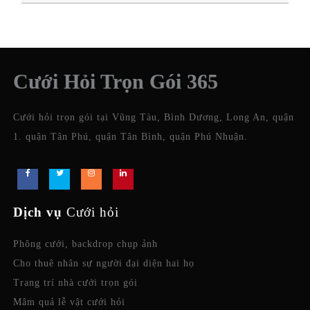
Cưới Hỏi Trọn Gói 365
Cưới hỏi trọn gói tại Vũng Tàu, Bình Dương, Long An, quận
1. quận Tân Phú, quận Tân Bình, quận Phú Nhuận.
Dịch vụ
Cưới hỏi
Phông cưới, backdrop chụp ảnh
Cho thuê nhân sự người đại diện hai họ
Trang trí nhà cưới trọn gói
Mâm quả lễ vật cưới hỏi