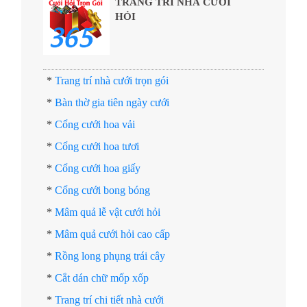
TRANG TRÍ NHÀ CƯỚI
HỎI
*
Trang trí nhà cưới trọn gói
*
Bàn thờ gia tiên ngày cưới
*
Cổng cưới hoa vải
*
Cổng cưới hoa tươi
*
Cổng cưới hoa giấy
*
Cổng cưới bong bóng
*
Mâm quả lễ vật cưới hỏi
*
Mâm quả cưới hỏi cao cấp
*
Rồng long phụng trái cây
*
Cắt dán chữ mốp xốp
*
Trang trí chi tiết nhà cưới