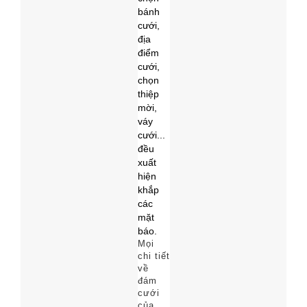
Mọi
chi tiết
về
đám
cưới
của