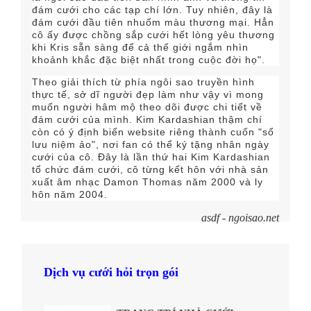
đám cưới cho các tạp chí lớn. Tuy nhiên, đây là
đám cưới đầu tiên nhuốm màu thương mại. Hẳn
cô ấy được chồng sắp cưới hết lòng yêu thương
khi Kris sẵn sàng để cả thế giới ngắm nhìn
khoảnh khắc đặc biệt nhất trong cuộc đời họ".
Theo giải thích từ phía ngôi sao truyền hình
thực tế, sở dĩ người đẹp làm như vậy vì mong
muốn người hâm mộ theo dõi được chi tiết về
đám cưới của mình. Kim Kardashian thậm chí
còn có ý định biến website riêng thành cuốn "sổ
lưu niệm ảo", nơi fan có thể ký tặng nhân ngày
cưới của cô. Đây là lần thứ hai Kim Kardashian
tổ chức đám cưới, cô từng kết hôn với nhà sản
xuất âm nhạc Damon Thomas năm 2000 và ly
hôn năm 2004.
asdf - ngoisao.net
Dịch vụ cưới hỏi trọn gói