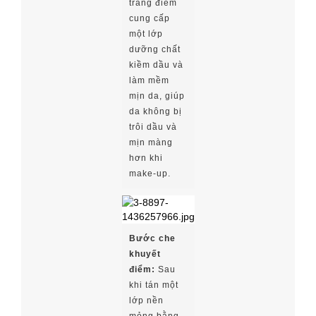
trang điểm
cung cấp
một lớp
dưỡng chất
kiềm dầu và
làm mềm
mịn da, giúp
da không bị
trôi dầu và
mịn màng
hơn khi
make-up.
Bước che
khuyết
điểm:
Sau
khi tán một
lớp nền
mỏng bằng