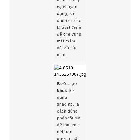
cọ chuyên
dụng, sử
dụng cọ che
khuyết điểm
để che vùng
mắt thâm,
vết đỏ của
mụn.
Bước tạo
khối:
Sử
dụng
shading, là
cách dùng
phấn tối màu
để làm các
nét trên
gương mặt