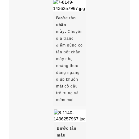
Bước tán
chân
mày:
Chuyên
gia trang
điểm dùng cọ
tán bột chân
mày nhẹ
nhàng theo
dáng ngang
giúp khuôn
mặt cô dâu
trẻ trung và
mềm mại.
Bước tán
màu