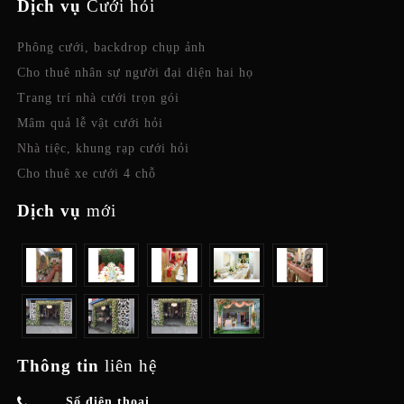
Dịch vụ
Cưới hỏi
Phông cưới, backdrop chụp ảnh
Cho thuê nhân sự người đại diện hai họ
Trang trí nhà cưới trọn gói
Mâm quả lễ vật cưới hỏi
Nhà tiệc, khung rạp cưới hỏi
Cho thuê xe cưới 4 chỗ
Dịch vụ
mới
Thông tin
liên hệ
Số điện thoại