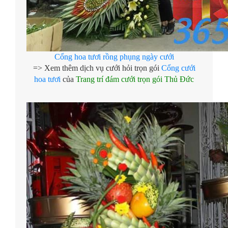
Cổng hoa tươi rồng phụng ngày cưới
=> Xem thêm dịch vụ cưới hỏi trọn gói
Cổng cưới
hoa tươi
của
Trang trí đám cưới trọn gói Thủ Đức