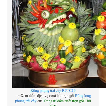
Rồng phụng trái cây RPTC19
=> Xem thêm dịch vụ cưới hỏi trọn gói
Rồng long
phụng trái cây
của
Trang trí đám cưới trọn gói Thủ