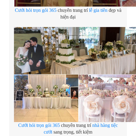
Cưới hỏi trọn gói 365
chuyên trang trí
lễ gia tiên
đẹp và
hiện đại
Cưới hỏi trọn gói 365
chuyên trang trí
nhà hàng tiệc
cưới
sang trọng, tiết kiệm