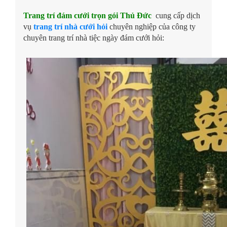
Trang trí đám cưới trọn gói Thủ Đức
cung cấp dịch
vụ
trang trí nhà cưới hỏi
chuyên nghiệp của công ty
chuyên trang trí nhà tiệc ngày đám cưới hỏi: