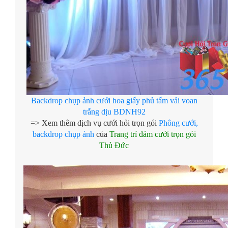
Backdrop chụp ảnh cưới hoa giấy phủ tấm vải voan
trắng dịu BDNH92
=> Xem thêm dịch vụ cưới hỏi trọn gói
Phông cưới,
backdrop chụp ảnh
của
Trang trí đám cưới trọn gói
Thủ Đức