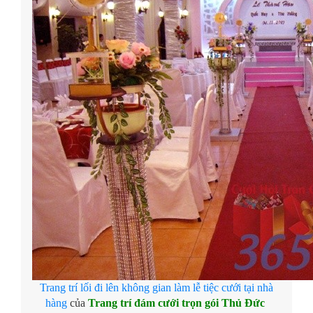
Trang trí lối đi lên không gian làm lễ tiệc cưới tại nhà
hàng
của
Trang trí đám cưới trọn gói Thủ Đức