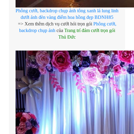
Phông cưới, backdrop chụp ảnh tông xanh lá lung linh
dưới ánh đèn vàng điểm hoa hồng đẹp BDNH85
=> Xem thêm dịch vụ cưới hỏi trọn gói
Phông cưới,
backdrop chụp ảnh
của
Trang trí đám cưới trọn gói
Thủ Đức