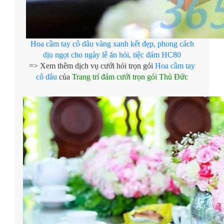
Hoa cầm tay cô dâu vàng xanh kết đẹp, phong cách
dịu ngọt cho ngày lễ ăn hỏi, tiệc đám HC80
=> Xem thêm dịch vụ cưới hỏi trọn gói
Hoa cầm tay
cô dâu
của
Trang trí đám cưới trọn gói Thủ Đức