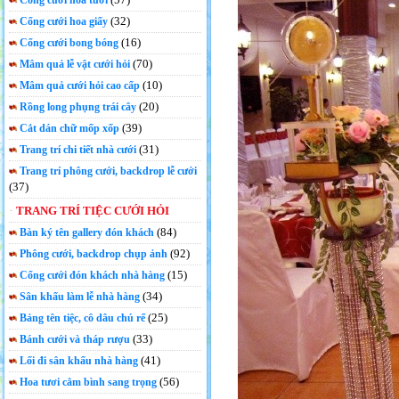
Cổng cưới hoa tươi
(32)
Cổng cưới hoa giấy
(16)
Cổng cưới bong bóng
(70)
Mâm quả lễ vật cưới hỏi
(10)
Mâm quả cưới hỏi cao cấp
(20)
Rồng long phụng trái cây
(39)
Cắt dán chữ mốp xốp
(31)
Trang trí chi tiết nhà cưới
Trang trí phông cưới, backdrop lễ cưới
(37)
TRANG TRÍ TIỆC CƯỚI HỎI
(84)
Bàn ký tên gallery đón khách
(92)
Phông cưới, backdrop chụp ảnh
(15)
Cổng cưới đón khách nhà hàng
(34)
Sân khấu làm lễ nhà hàng
(25)
Bảng tên tiệc, cô dâu chú rể
(33)
Bánh cưới và tháp rượu
(41)
Lối đi sân khấu nhà hàng
(56)
Hoa tươi cắm bình sang trọng