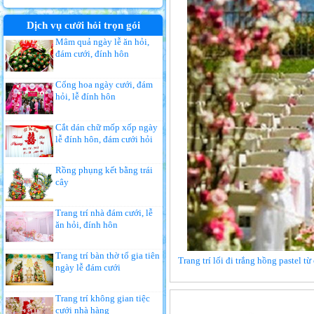
Dịch vụ cưới hỏi trọn gói
Mâm quả ngày lễ ăn hỏi,
đám cưới, đính hôn
Cổng hoa ngày cưới, đám
hỏi, lễ đính hôn
Cắt dán chữ mốp xốp ngày
lễ đính hôn, đám cưới hỏi
Rồng phụng kết bằng trái
cây
Trang trí nhà đám cưới, lễ
ăn hỏi, đính hôn
Trang trí bàn thờ tổ gia tiên
Trang trí lối đi trắng hồng pastel t
ngày lễ đám cưới
Trang trí không gian tiệc
cưới nhà hàng