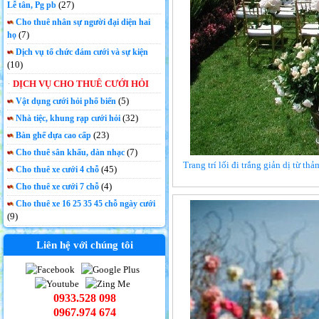
(27)
Lễ tân, Pg pb
Cho thuê nhân sự người đại diện hai
(7)
họ
Dịch vụ tổ chức đám cưới và sự kiện
(10)
DỊCH VỤ CHO THUÊ CƯỚI HỎI
(5)
Vật dụng cưới hỏi phổ biến
(32)
Nhà tiệc, khung rạp cưới hỏi
(23)
Bàn ghế dựa cao cấp
(7)
Cho thuê sân khấu, dàn nhạc
Trang trí lối đi trắng giản dị từ t
(45)
Cho thuê xe cưới 4 chỗ
(4)
Cho thuê xe cưới 7 chỗ
Cho thuê xe 16 25 35 45 chỗ ngày cưới
(9)
Liên hệ với chúng tôi
0933.528 098
0967.974 674