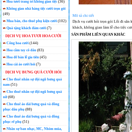
(36)
Hoa tươi trang trí không gian tiệc
Không gian nhà hàng tiệc cưới trọn gói
(49)
Mô tả chi tiết
(102)
Mua bán, cho thuê phụ kiện cưới
Dịch vụ cưới hỏi trọn gói Lối đi sân 
khách, không gian làm lễ cho tiệc c
(7)
Quà tặng khách đám cưới
SẢN PHẨM LIÊN QUAN KHÁC
DỊCH VỤ HOA TƯƠI HOA CƯỚI
(144)
Cổng hoa cưới
(83)
Hoa cầm tay cô dâu
(45)
Hoa để bàn lễ gia tiên
(7)
Hoa cài áo cưới hỏi
DỊCH VỤ BƯNG QUẢ CƯỚI HỎI
Cho thuê nhân sự đội ngũ bưng quả
(51)
nam
Cho thuê nhân sự đội ngũ bưng quả
(68)
nữ
Cho thuê áo dài bưng quả và đồng
(88)
phục dâu phụ
Cho thuê áo dài bưng quả và đồng
(51)
phục rể phụ
Nhân sự ban nhạc, MC, Nhóm múa,