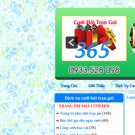
Dịch vụ trang trí nhà cưới hỏi trọn gói
Trang Chủ
Giới Thiệu
Dịch Vụ Cướ
Cưới
Dịch vụ cưới hỏi trọn gói
TRANG TRÍ NHÀ CƯỚI HỎI
(168)
Trang trí nhà cưới trọn gói
(49)
Bàn thờ gia tiên ngày cưới
(39)
Cổng cưới hoa vải
(57)