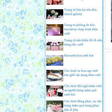
Trang trí bàn ký tên đón
khách galerry
Trang trí phông ăn hỏi,
backdrop chụp hình đám
cưới
Trang trí sân khấu lối đi nhà
hàng tiệc cưới
Hoa tươi hoa cưới hỏi
Cho thuê xe hoa rạp cưới
bàn ghế vật dụng đám cưới
Cho thuê đội ngũ nhân viên
sự người bưng mâm quả
cưới hỏi
Cho thuê đồng phục, áo dài
bưng mâm quả trang phục
dâu rể phụ