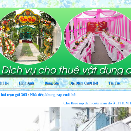
Dị
i Hỏi
Hình Ảnh
Bảng Giá
Địa Điểm Cưới Hỏi
Tin Tức
 hỏi trọn gói 365
/
Nhà tiệc, khung rạp cưới hỏi
Cho thuê rạp đám cưới màu đỏ ở TPHCM