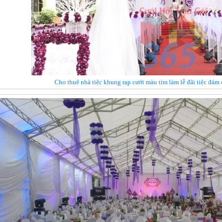
Cho thuê nhà tiệc khung rạp cưới màu tím làm lễ đãi tiệc đám