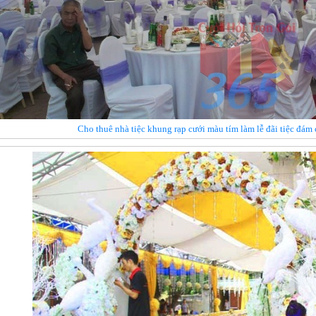
Cho thuê nhà tiệc khung rạp cưới màu tím làm lễ đãi tiệc đám