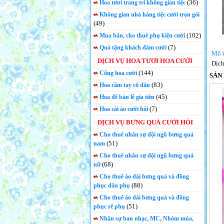
(36)
Hoa tươi trang trí không gian tiệc
Không gian nhà hàng tiệc cưới trọn gói
(49)
(102)
Mua bán, cho thuê phụ kiện cưới
(7)
Quà tặng khách đám cưới
Mô t
DỊCH VỤ HOA TƯƠI HOA CƯỚI
Dịch
(144)
Cổng hoa cưới
SẢN
(83)
Hoa cầm tay cô dâu
(45)
Hoa để bàn lễ gia tiên
(7)
Hoa cài áo cưới hỏi
DỊCH VỤ BƯNG QUẢ CƯỚI HỎI
Cho thuê nhân sự đội ngũ bưng quả
(51)
nam
Cho thuê nhân sự đội ngũ bưng quả
(68)
nữ
Cho thuê áo dài bưng quả và đồng
(88)
phục dâu phụ
Cho thuê áo dài bưng quả và đồng
(51)
phục rể phụ
Nhân sự ban nhạc, MC, Nhóm múa,