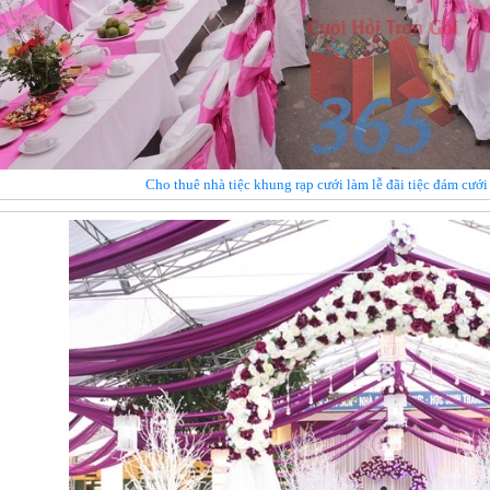
Cho thuê nhà tiệc khung rạp cưới làm lễ đãi tiệc đám cướ