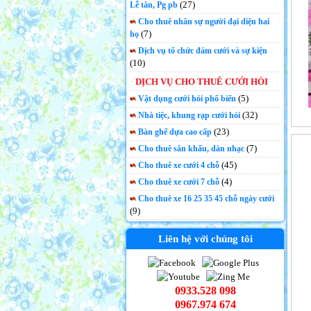
(27)
Lễ tân, Pg pb
Cho thuê nhân sự người đại diện hai
(7)
họ
Dịch vụ tổ chức đám cưới và sự kiện
(10)
DỊCH VỤ CHO THUÊ CƯỚI HỎI
(5)
Vật dụng cưới hỏi phổ biến
(32)
Nhà tiệc, khung rạp cưới hỏi
(23)
Bàn ghế dựa cao cấp
(7)
Cho thuê sân khấu, dàn nhạc
(45)
Cho thuê xe cưới 4 chỗ
(4)
Cho thuê xe cưới 7 chỗ
Cho thuê xe 16 25 35 45 chỗ ngày cưới
(9)
Liên hệ với chúng tôi
0933.528 098
0967.974 674