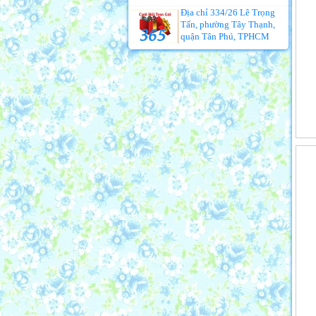
Địa chỉ 334/26 Lê Trọng
Tấn, phường Tây Thạnh,
quận Tân Phú, TPHCM