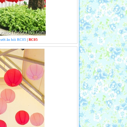
 cưới ăn hỏi RC05
|
RC05