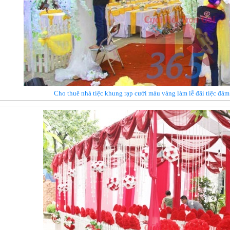
Cho thuê nhà tiệc khung rạp cưới màu vàng làm lễ đãi tiệc đá