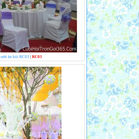
 cưới ăn hỏi RC03
|
RC03