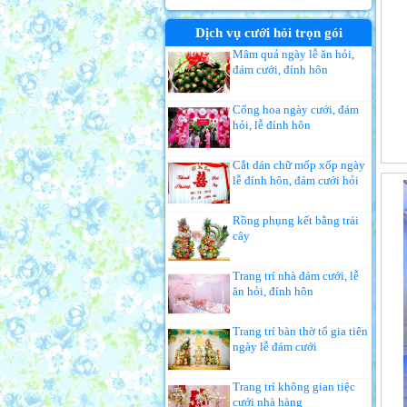
Dịch vụ cưới hỏi trọn gói
Mâm quả ngày lễ ăn hỏi,
đám cưới, đính hôn
Cổng hoa ngày cưới, đám
hỏi, lễ đính hôn
Cắt dán chữ mốp xốp ngày
lễ đính hôn, đám cưới hỏi
Rồng phụng kết bằng trái
cây
Trang trí nhà đám cưới, lễ
ăn hỏi, đính hôn
Trang trí bàn thờ tổ gia tiên
ngày lễ đám cưới
Trang trí không gian tiệc
cưới nhà hàng