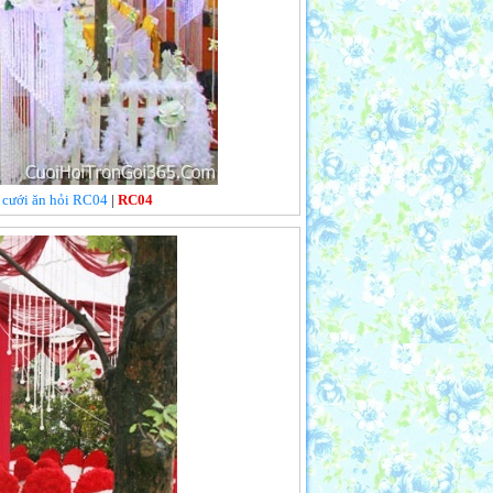
m cưới ăn hỏi RC04
|
RC04