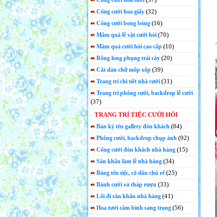
Cổng cưới hoa tươi
(32)
Cổng cưới hoa giấy
(16)
Cổng cưới bong bóng
(70)
Mâm quả lễ vật cưới hỏi
(10)
Mâm quả cưới hỏi cao cấp
(20)
Rồng long phụng trái cây
(39)
Cắt dán chữ mốp xốp
(31)
Trang trí chi tiết nhà cưới
Trang trí phông cưới, backdrop lễ cưới
(37)
TRANG TRÍ TIỆC CƯỚI HỎI
(84)
Bàn ký tên gallery đón khách
(92)
Phông cưới, backdrop chụp ảnh
(15)
Cổng cưới đón khách nhà hàng
(34)
Sân khấu làm lễ nhà hàng
(25)
Bảng tên tiệc, cô dâu chú rể
(33)
Bánh cưới và tháp rượu
(41)
Lối đi sân khấu nhà hàng
(56)
Hoa tươi cắm bình sang trọng