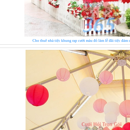
Cho thuê nhà tiệc khung rạp cưới màu đỏ làm lễ đãi tiệc đám