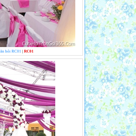
i ăn hỏi RC01
|
RC01