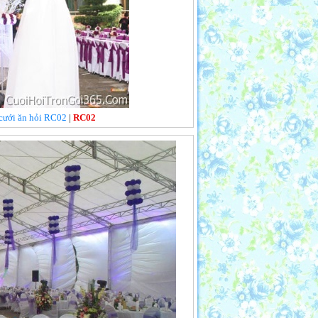
 cưới ăn hỏi RC02
|
RC02