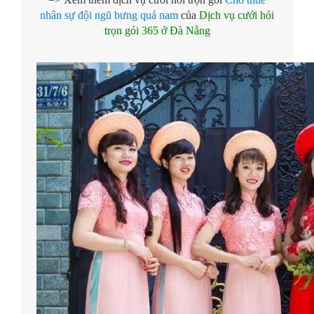
nhân sự đội ngũ bưng quả nam
của
Dịch vụ cưới hỏi
trọn gói 365 ở Đà Nẵng