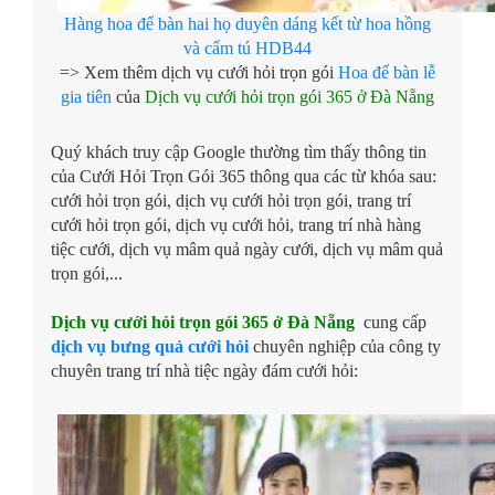
Hàng hoa để bàn hai họ duyên dáng kết từ hoa hồng
và cẩm tú HDB44
=> Xem thêm dịch vụ cưới hỏi trọn gói
Hoa để bàn lễ
gia tiên
của
Dịch vụ cưới hỏi trọn gói 365 ở Đà Nẵng
Quý khách truy cập Google thường tìm thấy thông tin
của Cưới Hỏi Trọn Gói 365 thông qua các từ khóa sau:
cưới hỏi trọn gói, dịch vụ cưới hỏi trọn gói, trang trí
cưới hỏi trọn gói, dịch vụ cưới hỏi, trang trí nhà hàng
tiệc cưới, dịch vụ mâm quả ngày cưới, dịch vụ mâm quả
trọn gói,...
Dịch vụ cưới hỏi trọn gói 365 ở Đà Nẵng
cung cấp
dịch vụ bưng quả cưới hỏi
chuyên nghiệp của công ty
chuyên trang trí nhà tiệc ngày đám cưới hỏi: