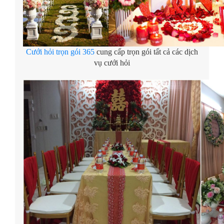
Cưới hỏi trọn gói 365
cung cấp trọn gói tất cả các dịch
vụ cưới hỏi