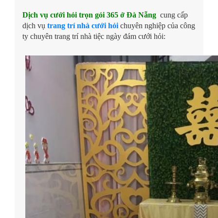
Dịch vụ cưới hỏi trọn gói 365 ở Đà Nẵng
cung cấp
dịch vụ
trang trí nhà cưới hỏi
chuyên nghiệp của công
ty chuyên trang trí nhà tiệc ngày đám cưới hỏi: