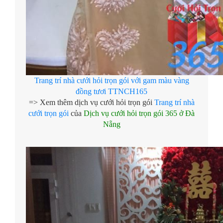
Trang trí nhà cưới hỏi trọn gói với gam màu vàng
đồng tươi TTNCH165
=> Xem thêm dịch vụ cưới hỏi trọn gói
Trang trí nhà
cưới trọn gói
của
Dịch vụ cưới hỏi trọn gói 365 ở Đà
Nẵng