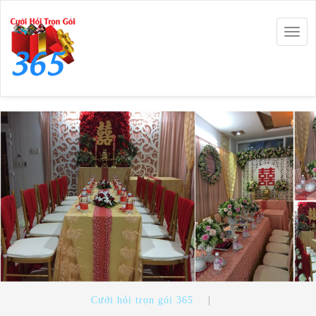
Togg
navig
Cưới hỏi trọn gói 365
|