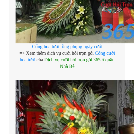
Cổng hoa tươi rồng phụng ngày cưới
=> Xem thêm dịch vụ cưới hỏi trọn gói
Cổng cưới
hoa tươi
của
Dịch vụ cưới hỏi trọn gói 365 ở quận
Nhà Bè