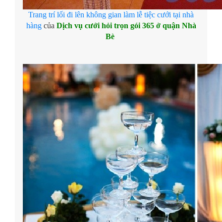
Trang trí lối đi lên không gian làm lễ tiệc cưới tại nhà
hàng
của
Dịch vụ cưới hỏi trọn gói 365 ở quận Nhà
Bè