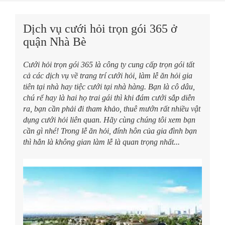
Dịch vụ cưới hỏi trọn gói 365 ở
quận Nhà Bè
Cưới hỏi trọn gói 365 là công ty cung cấp trọn gói tất
cả các dịch vụ về trang trí cưới hỏi, làm lễ ăn hỏi gia
tiên tại nhà hay tiệc cưới tại nhà hàng. Bạn là cô dâu,
chú rể hay là hai họ trai gái thì khi đám cưới sắp diễn
ra, bạn cần phải đi tham khảo, thuê mướn rất nhiều vật
dụng cưới hỏi liên quan. Hãy cùng chúng tôi xem bạn
cần gì nhé! Trong lễ ăn hỏi, đính hôn của gia đình bạn
thì hẳn là không gian làm lễ là quan trọng nhất...