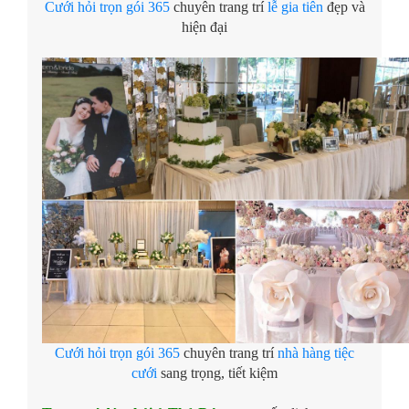
Cưới hỏi trọn gói 365
chuyên trang trí
lễ gia tiên
đẹp và
hiện đại
Cưới hỏi trọn gói 365
chuyên trang trí
nhà hàng tiệc
cưới
sang trọng, tiết kiệm