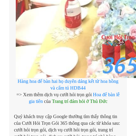
Hàng hoa để bàn hai họ duyên dáng kết từ hoa hồng
và cẩm tú HDB44
=> Xem thêm dịch vụ cưới hỏi trọn gói
Hoa để bàn lễ
gia tiên
của
Trang trí đám hỏi ở Thủ Đức
Quý khách truy cập Google thường tìm thấy thông tin
của Cưới Hỏi Trọn Gói 365 thông qua các từ khóa sau:
cưới hỏi trọn gói, dịch vụ cưới hỏi trọn gói, trang trí