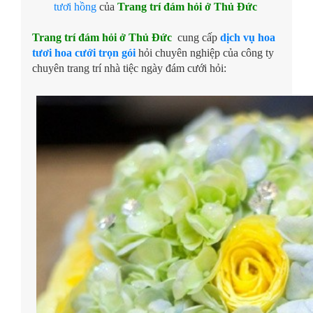
tươi hồng
của
Trang trí đám hỏi ở Thủ Đức
Trang trí đám hỏi ở Thủ Đức
cung cấp
dịch vụ hoa
tươi hoa cưới trọn gói
hỏi chuyên nghiệp của công ty
chuyên trang trí nhà tiệc ngày đám cưới hỏi: