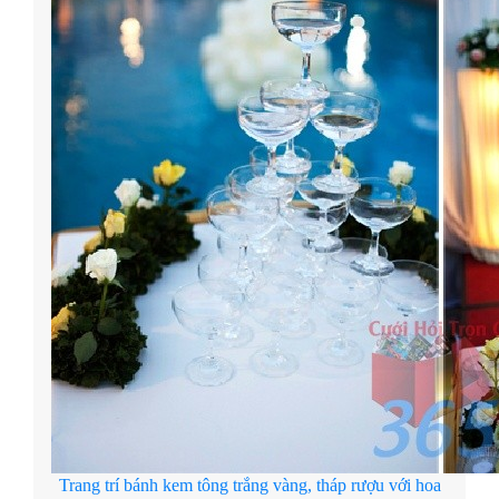
Trang trí bánh kem tông trắng vàng, tháp rượu với hoa