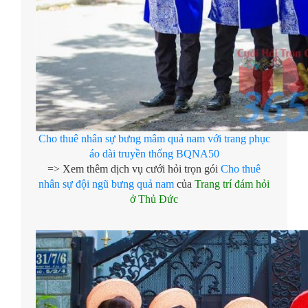
Cho thuê nhân sự bưng mâm quả nam với trang phục
áo dài truyền thống BQNA50
=> Xem thêm dịch vụ cưới hỏi trọn gói
Cho thuê
nhân sự đội ngũ bưng quả nam
của
Trang trí đám hỏi
ở Thủ Đức