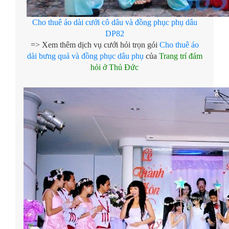
Cho thuê áo dài cưới cô dâu và đồng phục phụ dâu
DP82
=> Xem thêm dịch vụ cưới hỏi trọn gói
Cho thuê áo
dài bưng quả và đồng phục dâu phụ
của
Trang trí đám
hỏi ở Thủ Đức