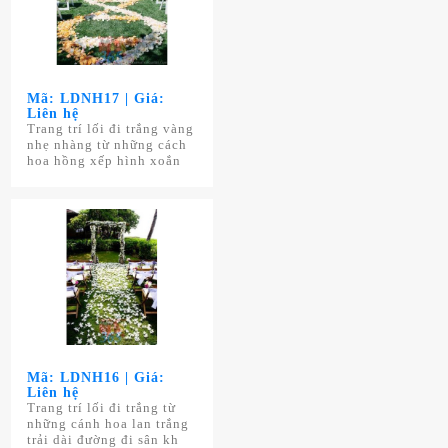
Mã: LDNH17 | Giá:
Liên hệ
Trang trí lối đi trắng vàng
nhẹ nhàng từ những cách
hoa hồng xếp hình xoắn
Mã: LDNH16 | Giá:
Liên hệ
Trang trí lối đi trắng từ
những cánh hoa lan trắng
trải dài đường đi sân kh