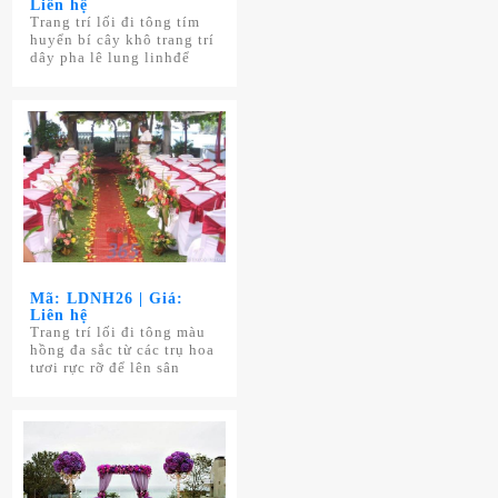
Liên hệ
Trang trí lối đi tông tím
huyển bí cây khô trang trí
dây pha lê lung linhđể
Mã: LDNH26 | Giá:
Liên hệ
Trang trí lối đi tông màu
hồng đa sắc từ các trụ hoa
tươi rực rỡ để lên sân