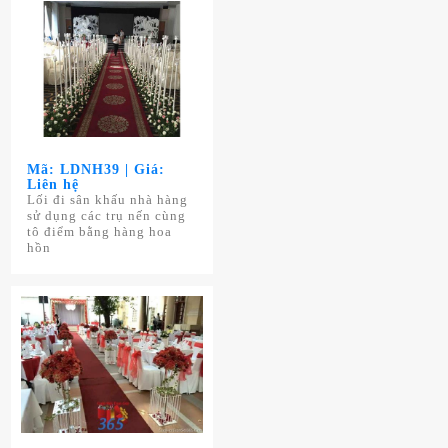
Mã: LDNH39 | Giá:
Liên hệ
Lối đi sân khấu nhà hàng
sử dụng các trụ nến cùng
tô điểm bằng hàng hoa
hồn