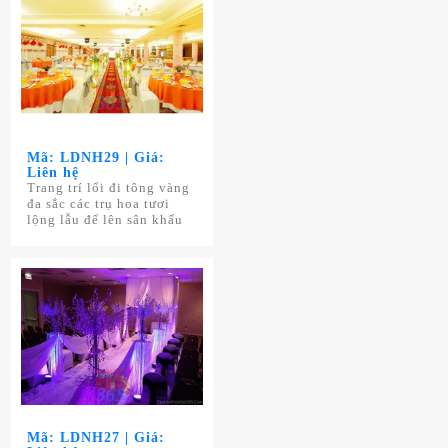
Mã: LDNH29 | Giá:
Liên hệ
Trang trí lối đi tông vàng
đa sắc các trụ hoa tươi
lộng lẫu để lên sân khấu
Mã: LDNH27 | Giá: