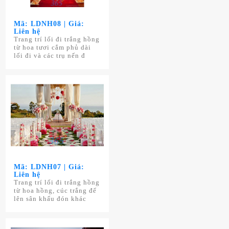
Mã: LDNH08 | Giá:
Liên hệ
Trang trí lối đi trắng hồng
từ hoa tươi cắm phủ dài
lối đi và các trụ nến đ
Mã: LDNH07 | Giá:
Liên hệ
Trang trí lối đi trắng hồng
từ hoa hồng, cúc trắng để
lên sân khấu đón khác