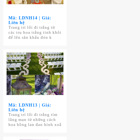
Mã: LDNH14 | Giá:
Liên hệ
Trang trí lối đi trắng từ
các trụ hoa trắng tinh khôi
để lên sân khấu đón k
Mã: LDNH13 | Giá:
Liên hệ
Trang trí lối đi trắng tím
lãng mạn từ những cách
hoa hồng lan đan hình xoắ