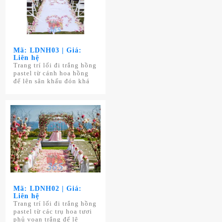
Mã: LDNH03 | Giá:
Liên hệ
Trang trí lối đi trắng hồng
pastel từ cánh hoa hồng
để lên sân khấu đón khá
Mã: LDNH02 | Giá:
Liên hệ
Trang trí lối đi trắng hồng
pastel từ các trụ hoa tươi
phủ voan trắng để lê