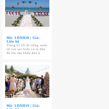
Mã: LDNH20 | Giá:
Liên hệ
Trang trí lối đi trắng xanh
từ con sao biển và lá dừa
để lên sân khấu đón k
Mã: LDNH19 | Giá: