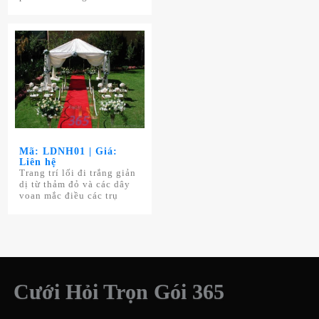
Mã: LDNH01 | Giá:
Liên hệ
Trang trí lối đi trắng giản
dị từ thảm đỏ và các dây
voan mắc điều các trụ
Cưới Hỏi Trọn Gói 365