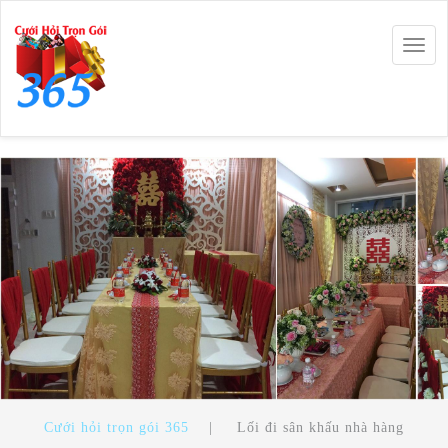
Togg
navig
Cưới hỏi trọn gói 365
|
Lối đi sân khấu nhà hàng