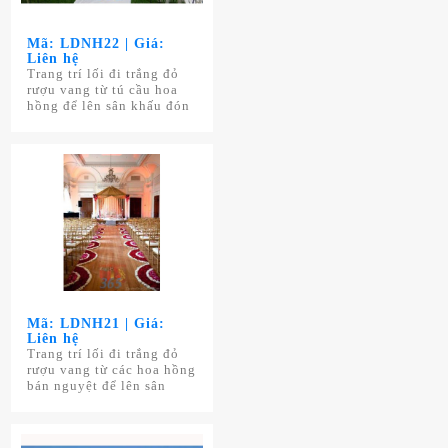
Mã: LDNH22 | Giá:
Liên hệ
Trang trí lối đi trắng đỏ
rượu vang từ tú cầu hoa
hồng để lên sân khấu đón
Mã: LDNH21 | Giá:
Liên hệ
Trang trí lối đi trắng đỏ
rượu vang từ các hoa hồng
bán nguyệt để lên sân