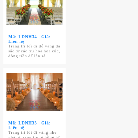
Mã: LDNH34 | Giá:
Liên hệ
Trang trí lối đi đỏ vàng đa
sắc từ các trụ hoa hoa cúc,
đồng tiền để lên sâ
Mã: LDNH33 | Giá:
Liên hệ
Trang trí lối đi vàng nhẹ
nhàng, sang trọng hồng từ