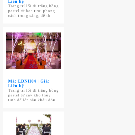
Liên hệ
Trang trí lối đi trắng hồng
pastel từ hoa tươi phong
cách trong sáng, dễ th
Mã: LDNH04 | Giá:
Liên hệ
Trang trí lối đi trắng hồng
pastel từ cây khô thủy
tinh để lên sân khấu đón