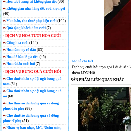
(36)
Hoa tươi trang trí không gian tiệc
Không gian nhà hàng tiệc cưới trọn gói
(49)
(102)
Mua bán, cho thuê phụ kiện cưới
(7)
Quà tặng khách đám cưới
DỊCH VỤ HOA TƯƠI HOA CƯỚI
(144)
Cổng hoa cưới
(83)
Hoa cầm tay cô dâu
(45)
Hoa để bàn lễ gia tiên
Mô tả chi tiết
(7)
Hoa cài áo cưới hỏi
Dịch vụ cưới hỏi trọn gói Lối đi sân
DỊCH VỤ BƯNG QUẢ CƯỚI HỎI
thêm LDNH40
Cho thuê nhân sự đội ngũ bưng quả
SẢN PHẨM LIÊN QUAN KHÁC
(51)
nam
Cho thuê nhân sự đội ngũ bưng quả
(68)
nữ
Cho thuê áo dài bưng quả và đồng
(88)
phục dâu phụ
Cho thuê áo dài bưng quả và đồng
(51)
phục rể phụ
Nhân sự ban nhạc, MC, Nhóm múa,