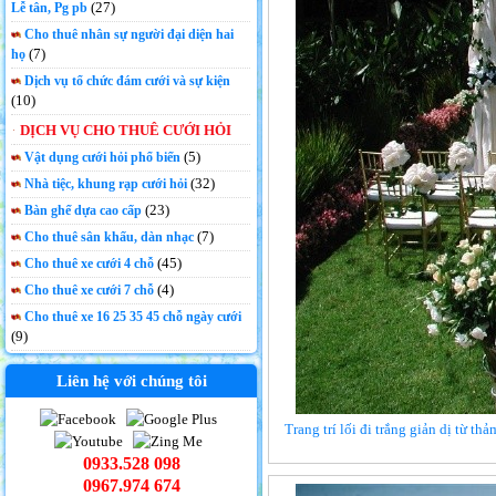
(27)
Lễ tân, Pg pb
Cho thuê nhân sự người đại diện hai
(7)
họ
Dịch vụ tổ chức đám cưới và sự kiện
(10)
DỊCH VỤ CHO THUÊ CƯỚI HỎI
(5)
Vật dụng cưới hỏi phổ biến
(32)
Nhà tiệc, khung rạp cưới hỏi
(23)
Bàn ghế dựa cao cấp
(7)
Cho thuê sân khấu, dàn nhạc
(45)
Cho thuê xe cưới 4 chỗ
(4)
Cho thuê xe cưới 7 chỗ
Cho thuê xe 16 25 35 45 chỗ ngày cưới
(9)
Liên hệ với chúng tôi
Trang trí lối đi trắng giản dị từ t
0933.528 098
0967.974 674