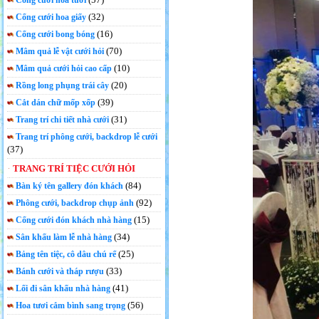
Cổng cưới hoa tươi
(32)
Cổng cưới hoa giấy
(16)
Cổng cưới bong bóng
(70)
Mâm quả lễ vật cưới hỏi
(10)
Mâm quả cưới hỏi cao cấp
(20)
Rồng long phụng trái cây
(39)
Cắt dán chữ mốp xốp
(31)
Trang trí chi tiết nhà cưới
Trang trí phông cưới, backdrop lễ cưới
(37)
TRANG TRÍ TIỆC CƯỚI HỎI
(84)
Bàn ký tên gallery đón khách
(92)
Phông cưới, backdrop chụp ảnh
(15)
Cổng cưới đón khách nhà hàng
(34)
Sân khấu làm lễ nhà hàng
(25)
Bảng tên tiệc, cô dâu chú rể
(33)
Bánh cưới và tháp rượu
(41)
Lối đi sân khấu nhà hàng
(56)
Hoa tươi cắm bình sang trọng