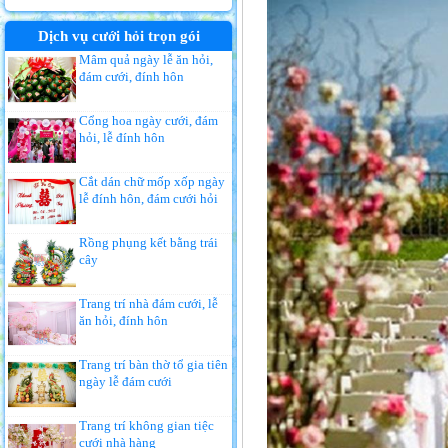
Dịch vụ cưới hỏi trọn gói
Mâm quả ngày lễ ăn hỏi,
đám cưới, đính hôn
Cổng hoa ngày cưới, đám
hỏi, lễ đính hôn
Cắt dán chữ mốp xốp ngày
lễ đính hôn, đám cưới hỏi
Rồng phụng kết bằng trái
cây
Trang trí nhà đám cưới, lễ
ăn hỏi, đính hôn
Trang trí bàn thờ tổ gia tiên
ngày lễ đám cưới
Trang trí không gian tiệc
cưới nhà hàng