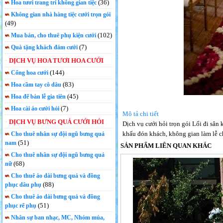
(36)
Hoa tươi trang trí không gian tiệc
Không gian nhà hàng tiệc cưới trọn gói
(49)
(102)
Mua bán, cho thuê phụ kiện cưới
(7)
Quà tặng khách đám cưới
DỊCH VỤ HOA TƯƠI HOA CƯỚI
(144)
Cổng hoa cưới
(83)
Hoa cầm tay cô dâu
(45)
Hoa để bàn lễ gia tiên
(7)
Hoa cài áo cưới hỏi
Mô tả chi tiết
DỊCH VỤ BƯNG QUẢ CƯỚI HỎI
Dịch vụ cưới hỏi trọn gói Lối đi sân
khấu đón khách, không gian làm lễ c
Cho thuê nhân sự đội ngũ bưng quả
(51)
nam
SẢN PHẨM LIÊN QUAN KHÁC
Cho thuê nhân sự đội ngũ bưng quả
(68)
nữ
Cho thuê áo dài bưng quả và đồng
(88)
phục dâu phụ
Cho thuê áo dài bưng quả và đồng
(51)
phục rể phụ
Nhân sự ban nhạc, MC, Nhóm múa,