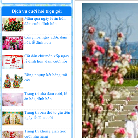
Dịch vụ cưới hỏi trọn gói
Mâm quả ngày lễ ăn hỏi,
đám cưới, đính hôn
Cổng hoa ngày cưới, đám
hỏi, lễ đính hôn
Cắt dán chữ mốp xốp ngày
lễ đính hôn, đám cưới hỏi
Rồng phụng kết bằng trái
cây
Trang trí nhà đám cưới, lễ
ăn hỏi, đính hôn
Trang trí bàn thờ tổ gia tiên
ngày lễ đám cưới
Trang trí không gian tiệc
cưới nhà hàng