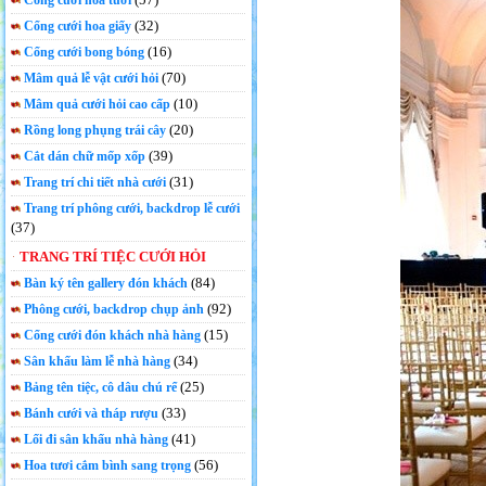
Cổng cưới hoa tươi
(32)
Cổng cưới hoa giấy
(16)
Cổng cưới bong bóng
(70)
Mâm quả lễ vật cưới hỏi
(10)
Mâm quả cưới hỏi cao cấp
(20)
Rồng long phụng trái cây
(39)
Cắt dán chữ mốp xốp
(31)
Trang trí chi tiết nhà cưới
Trang trí phông cưới, backdrop lễ cưới
(37)
TRANG TRÍ TIỆC CƯỚI HỎI
(84)
Bàn ký tên gallery đón khách
(92)
Phông cưới, backdrop chụp ảnh
(15)
Cổng cưới đón khách nhà hàng
(34)
Sân khấu làm lễ nhà hàng
(25)
Bảng tên tiệc, cô dâu chú rể
(33)
Bánh cưới và tháp rượu
(41)
Lối đi sân khấu nhà hàng
(56)
Hoa tươi cắm bình sang trọng