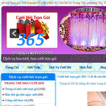
ói 365 ở quận Gò Vấp
|
Địa chỉ 334/26 Lê Trọng Tấn, phường Tây Thạnh, quận T
Trang trí nhà hàng tiệc cưới trọn gói
Trang Chủ
Giới Thiệu
Dịch Vụ Cưới Hỏi
Hình Ảnh
Bảng
Cưới hỏi trọn gói 365
/
Lối đi sân k
Dịch vụ cưới hỏi trọn gói
TRANG TRÍ NHÀ CƯỚI HỎI
Trang trí lối đi trắng đỏ rượu vang 
(168)
Trang trí nhà cưới trọn gói
(49)
Bàn thờ gia tiên ngày cưới
(39)
Cổng cưới hoa vải
(57)