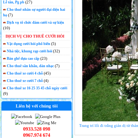
(27)
Lễ tân, Pg pb
Cho thuê nhân sự người đại diện hai
(7)
họ
Dịch vụ tổ chức đám cưới và sự kiện
(10)
DỊCH VỤ CHO THUÊ CƯỚI HỎI
(5)
Vật dụng cưới hỏi phổ biến
(32)
Nhà tiệc, khung rạp cưới hỏi
(23)
Bàn ghế dựa cao cấp
(7)
Cho thuê sân khấu, dàn nhạc
(45)
Cho thuê xe cưới 4 chỗ
(4)
Cho thuê xe cưới 7 chỗ
Cho thuê xe 16 25 35 45 chỗ ngày cưới
(9)
Liên hệ với chúng tôi
Trang trí lối đi trắng giản dị từ t
0933.528 098
0967.974 674