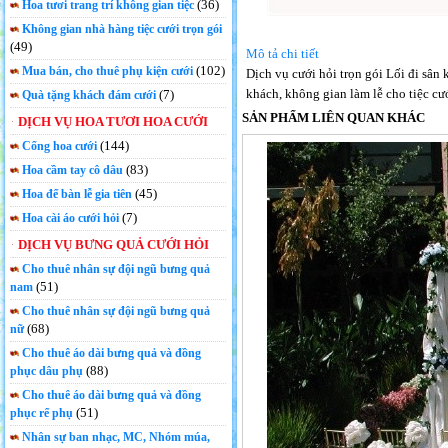
(36)
Hoa tươi trang trí không gian tiệc
Không gian nhà hàng tiệc cưới trọn gói
(49)
Mô tả chi tiết
(102)
Mua bán, cho thuê phụ kiện cưới
Dịch vụ cưới hỏi trọn gói Lối đi sân 
khách, không gian làm lễ cho tiệc c
(7)
Quà tặng khách đám cưới
SẢN PHẨM LIÊN QUAN KHÁC
DỊCH VỤ HOA TƯƠI HOA CƯỚI
(144)
Cổng hoa cưới
(83)
Hoa cầm tay cô dâu
(45)
Hoa để bàn lễ gia tiên
(7)
Hoa cài áo cưới hỏi
DỊCH VỤ BƯNG QUẢ CƯỚI HỎI
Cho thuê nhân sự đội ngũ bưng quả
(51)
nam
Cho thuê nhân sự đội ngũ bưng quả
(68)
nữ
Cho thuê áo dài bưng quả và đồng
(88)
phục dâu phụ
Cho thuê áo dài bưng quả và đồng
(51)
phục rể phụ
Nhân sự ban nhạc, MC, Nhóm múa,