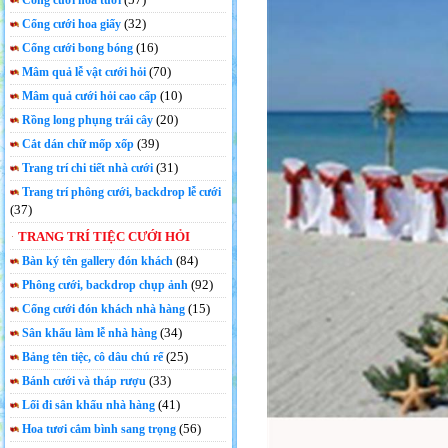
Cổng cưới hoa tươi
(32)
Cổng cưới hoa giấy
(16)
Cổng cưới bong bóng
(70)
Mâm quả lễ vật cưới hỏi
(10)
Mâm quả cưới hỏi cao cấp
(20)
Rồng long phụng trái cây
(39)
Cắt dán chữ mốp xốp
(31)
Trang trí chi tiết nhà cưới
Trang trí phông cưới, backdrop lễ cưới
(37)
TRANG TRÍ TIỆC CƯỚI HỎI
(84)
Bàn ký tên gallery đón khách
(92)
Phông cưới, backdrop chụp ảnh
(15)
Cổng cưới đón khách nhà hàng
(34)
Sân khấu làm lễ nhà hàng
(25)
Bảng tên tiệc, cô dâu chú rể
(33)
Bánh cưới và tháp rượu
(41)
Lối đi sân khấu nhà hàng
(56)
Hoa tươi cắm bình sang trọng