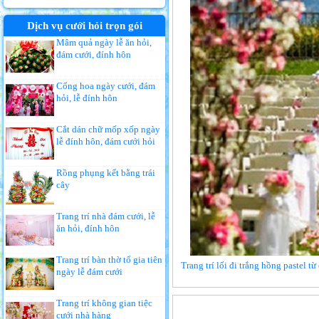
Dịch vụ cưới hỏi trọn gói
Mâm quả ngày lễ ăn hỏi,
đám cưới, đính hôn
Cổng hoa ngày cưới, đám
hỏi, lễ đính hôn
Cắt dán chữ mốp xốp ngày
lễ đính hôn, đám cưới hỏi
Rồng phụng kết bằng trái
cây
Trang trí nhà đám cưới, lễ
ăn hỏi, đính hôn
Trang trí bàn thờ tổ gia tiên
Trang trí lối đi trắng hồng pastel t
ngày lễ đám cưới
Trang trí không gian tiệc
cưới nhà hàng