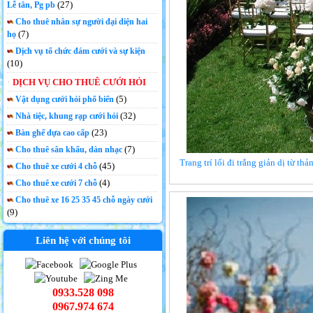
(27)
Lễ tân, Pg pb
Cho thuê nhân sự người đại diện hai
(7)
họ
Dịch vụ tổ chức đám cưới và sự kiện
(10)
DỊCH VỤ CHO THUÊ CƯỚI HỎI
(5)
Vật dụng cưới hỏi phổ biến
(32)
Nhà tiệc, khung rạp cưới hỏi
(23)
Bàn ghế dựa cao cấp
(7)
Cho thuê sân khấu, dàn nhạc
Trang trí lối đi trắng giản dị từ t
(45)
Cho thuê xe cưới 4 chỗ
(4)
Cho thuê xe cưới 7 chỗ
Cho thuê xe 16 25 35 45 chỗ ngày cưới
(9)
Liên hệ với chúng tôi
0933.528 098
0967.974 674