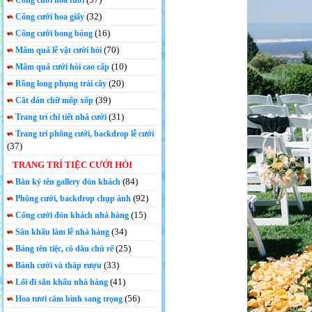
Cổng cưới hoa tươi
(32)
Cổng cưới hoa giấy
(16)
Cổng cưới bong bóng
(70)
Mâm quả lễ vật cưới hỏi
(10)
Mâm quả cưới hỏi cao cấp
(20)
Rồng long phụng trái cây
(39)
Cắt dán chữ mốp xốp
(31)
Trang trí chi tiết nhà cưới
Trang trí phông cưới, backdrop lễ cưới
(37)
TRANG TRÍ TIỆC CƯỚI HỎI
(84)
Bàn ký tên gallery đón khách
(92)
Phông cưới, backdrop chụp ảnh
(15)
Cổng cưới đón khách nhà hàng
(34)
Sân khấu làm lễ nhà hàng
(25)
Bảng tên tiệc, cô dâu chú rể
(33)
Bánh cưới và tháp rượu
(41)
Lối đi sân khấu nhà hàng
(56)
Hoa tươi cắm bình sang trọng