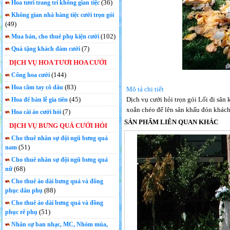
(36)
Hoa tươi trang trí không gian tiệc
Không gian nhà hàng tiệc cưới trọn gói
(49)
(102)
Mua bán, cho thuê phụ kiện cưới
(7)
Quà tặng khách đám cưới
DỊCH VỤ HOA TƯƠI HOA CƯỚI
(144)
Cổng hoa cưới
(83)
Hoa cầm tay cô dâu
Mô tả chi tiết
(45)
Dịch vụ cưới hỏi trọn gói Lối đi sân
Hoa để bàn lễ gia tiên
xoắn chéo để lên sân khấu đón khách
(7)
Hoa cài áo cưới hỏi
SẢN PHẨM LIÊN QUAN KHÁC
DỊCH VỤ BƯNG QUẢ CƯỚI HỎI
Cho thuê nhân sự đội ngũ bưng quả
(51)
nam
Cho thuê nhân sự đội ngũ bưng quả
(68)
nữ
Cho thuê áo dài bưng quả và đồng
(88)
phục dâu phụ
Cho thuê áo dài bưng quả và đồng
(51)
phục rể phụ
Nhân sự ban nhạc, MC, Nhóm múa,