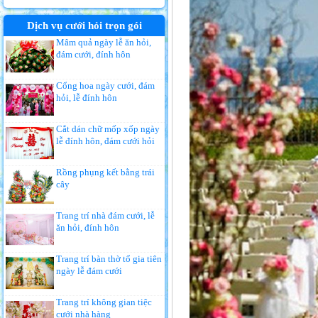
Dịch vụ cưới hỏi trọn gói
Mâm quả ngày lễ ăn hỏi,
đám cưới, đính hôn
Cổng hoa ngày cưới, đám
hỏi, lễ đính hôn
Cắt dán chữ mốp xốp ngày
lễ đính hôn, đám cưới hỏi
Rồng phụng kết bằng trái
cây
Trang trí nhà đám cưới, lễ
ăn hỏi, đính hôn
Trang trí bàn thờ tổ gia tiên
ngày lễ đám cưới
Trang trí không gian tiệc
cưới nhà hàng