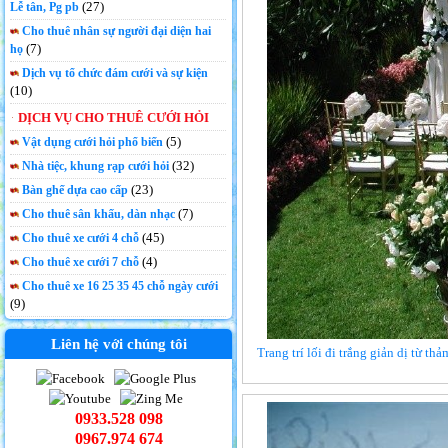
(27)
Lễ tân, Pg pb
Cho thuê nhân sự người đại diện hai
(7)
họ
Dịch vụ tổ chức đám cưới và sự kiện
(10)
DỊCH VỤ CHO THUÊ CƯỚI HỎI
(5)
Vật dụng cưới hỏi phổ biến
(32)
Nhà tiệc, khung rạp cưới hỏi
(23)
Bàn ghế dựa cao cấp
(7)
Cho thuê sân khấu, dàn nhạc
(45)
Cho thuê xe cưới 4 chỗ
(4)
Cho thuê xe cưới 7 chỗ
Cho thuê xe 16 25 35 45 chỗ ngày cưới
(9)
Liên hệ với chúng tôi
Trang trí lối đi trắng giản dị từ t
0933.528 098
0967.974 674