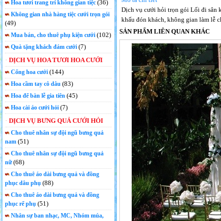
(36)
Hoa tươi trang trí không gian tiệc
Dịch vụ cưới hỏi trọn gói Lối đi sân 
Không gian nhà hàng tiệc cưới trọn gói
khấu đón khách, không gian làm lễ c
(49)
SẢN PHẨM LIÊN QUAN KHÁC
(102)
Mua bán, cho thuê phụ kiện cưới
(7)
Quà tặng khách đám cưới
DỊCH VỤ HOA TƯƠI HOA CƯỚI
(144)
Cổng hoa cưới
(83)
Hoa cầm tay cô dâu
(45)
Hoa để bàn lễ gia tiên
(7)
Hoa cài áo cưới hỏi
DỊCH VỤ BƯNG QUẢ CƯỚI HỎI
Cho thuê nhân sự đội ngũ bưng quả
(51)
nam
Cho thuê nhân sự đội ngũ bưng quả
(68)
nữ
Cho thuê áo dài bưng quả và đồng
(88)
phục dâu phụ
Cho thuê áo dài bưng quả và đồng
(51)
phục rể phụ
Nhân sự ban nhạc, MC, Nhóm múa,