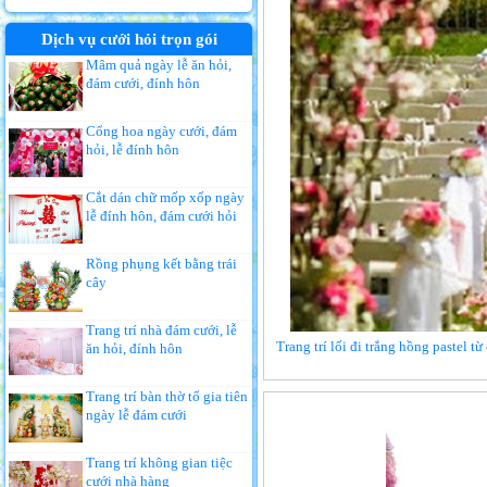
Dịch vụ cưới hỏi trọn gói
Mâm quả ngày lễ ăn hỏi,
đám cưới, đính hôn
Cổng hoa ngày cưới, đám
hỏi, lễ đính hôn
Cắt dán chữ mốp xốp ngày
lễ đính hôn, đám cưới hỏi
Rồng phụng kết bằng trái
cây
Trang trí nhà đám cưới, lễ
Trang trí lối đi trắng hồng pastel t
ăn hỏi, đính hôn
Trang trí bàn thờ tổ gia tiên
ngày lễ đám cưới
Trang trí không gian tiệc
cưới nhà hàng