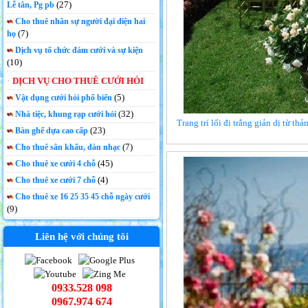
(27)
Lễ tân, Pg pb
Cho thuê nhân sự người đại diện hai
(7)
họ
Dịch vụ tổ chức đám cưới và sự kiện
(10)
DỊCH VỤ CHO THUÊ CƯỚI HỎI
(5)
Vật dụng cưới hỏi phổ biến
(32)
Nhà tiệc, khung rạp cưới hỏi
Trang trí lối đi trắng giản dị từ t
(23)
Bàn ghế dựa cao cấp
(7)
Cho thuê sân khấu, dàn nhạc
(45)
Cho thuê xe cưới 4 chỗ
(4)
Cho thuê xe cưới 7 chỗ
Cho thuê xe 16 25 35 45 chỗ ngày cưới
(9)
Liên hệ với chúng tôi
0933.528 098
0967.974 674