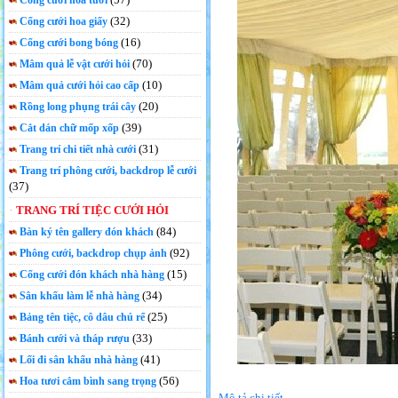
Cổng cưới hoa tươi
(32)
Cổng cưới hoa giấy
(16)
Cổng cưới bong bóng
(70)
Mâm quả lễ vật cưới hỏi
(10)
Mâm quả cưới hỏi cao cấp
(20)
Rồng long phụng trái cây
(39)
Cắt dán chữ mốp xốp
(31)
Trang trí chi tiết nhà cưới
Trang trí phông cưới, backdrop lễ cưới
(37)
TRANG TRÍ TIỆC CƯỚI HỎI
(84)
Bàn ký tên gallery đón khách
(92)
Phông cưới, backdrop chụp ảnh
(15)
Cổng cưới đón khách nhà hàng
(34)
Sân khấu làm lễ nhà hàng
(25)
Bảng tên tiệc, cô dâu chú rể
(33)
Bánh cưới và tháp rượu
(41)
Lối đi sân khấu nhà hàng
(56)
Hoa tươi cắm bình sang trọng
Mô tả chi tiết