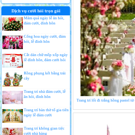
Dịch vụ cưới hỏi trọn gói
Mâm quả ngày lễ ăn hỏi,
đám cưới, đính hôn
Cổng hoa ngày cưới, đám
hỏi, lễ đính hôn
Cắt dán chữ mốp xốp ngày
lễ đính hôn, đám cưới hỏi
Rồng phụng kết bằng trái
cây
Trang trí nhà đám cưới, lễ
ăn hỏi, đính hôn
Trang trí lối đi trắng hồng pastel t
Trang trí bàn thờ tổ gia tiên
ngày lễ đám cưới
Trang trí không gian tiệc
cưới nhà hàng