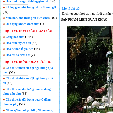
(36)
Hoa tươi trang trí không gian tiệc
Không gian nhà hàng tiệc cưới trọn gói
Mô tả chi tiết
(49)
Dịch vụ cưới hỏi trọn gói Lối đi sân
(102)
Mua bán, cho thuê phụ kiện cưới
SẢN PHẨM LIÊN QUAN KHÁC
(7)
Quà tặng khách đám cưới
DỊCH VỤ HOA TƯƠI HOA CƯỚI
(144)
Cổng hoa cưới
(83)
Hoa cầm tay cô dâu
(45)
Hoa để bàn lễ gia tiên
(7)
Hoa cài áo cưới hỏi
DỊCH VỤ BƯNG QUẢ CƯỚI HỎI
Cho thuê nhân sự đội ngũ bưng quả
(51)
nam
Cho thuê nhân sự đội ngũ bưng quả
(68)
nữ
Cho thuê áo dài bưng quả và đồng
(88)
phục dâu phụ
Cho thuê áo dài bưng quả và đồng
(51)
phục rể phụ
Nhân sự ban nhạc, MC, Nhóm múa,