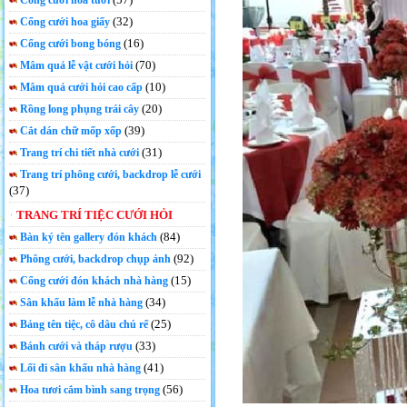
Cổng cưới hoa tươi
(32)
Cổng cưới hoa giấy
(16)
Cổng cưới bong bóng
(70)
Mâm quả lễ vật cưới hỏi
(10)
Mâm quả cưới hỏi cao cấp
(20)
Rồng long phụng trái cây
(39)
Cắt dán chữ mốp xốp
(31)
Trang trí chi tiết nhà cưới
Trang trí phông cưới, backdrop lễ cưới
(37)
TRANG TRÍ TIỆC CƯỚI HỎI
(84)
Bàn ký tên gallery đón khách
(92)
Phông cưới, backdrop chụp ảnh
(15)
Cổng cưới đón khách nhà hàng
(34)
Sân khấu làm lễ nhà hàng
(25)
Bảng tên tiệc, cô dâu chú rể
(33)
Bánh cưới và tháp rượu
(41)
Lối đi sân khấu nhà hàng
(56)
Hoa tươi cắm bình sang trọng