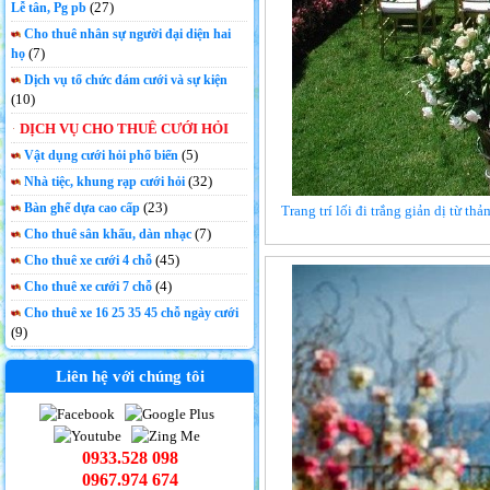
(27)
Lễ tân, Pg pb
Cho thuê nhân sự người đại diện hai
(7)
họ
Dịch vụ tổ chức đám cưới và sự kiện
(10)
DỊCH VỤ CHO THUÊ CƯỚI HỎI
(5)
Vật dụng cưới hỏi phổ biến
(32)
Nhà tiệc, khung rạp cưới hỏi
(23)
Bàn ghế dựa cao cấp
Trang trí lối đi trắng giản dị từ t
(7)
Cho thuê sân khấu, dàn nhạc
(45)
Cho thuê xe cưới 4 chỗ
(4)
Cho thuê xe cưới 7 chỗ
Cho thuê xe 16 25 35 45 chỗ ngày cưới
(9)
Liên hệ với chúng tôi
0933.528 098
0967.974 674