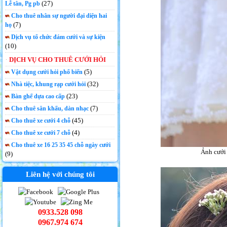
(27)
Lễ tân, Pg pb
Cho thuê nhân sự người đại diện hai
(7)
họ
Dịch vụ tổ chức đám cưới và sự kiện
(10)
DỊCH VỤ CHO THUÊ CƯỚI HỎI
(5)
Vật dụng cưới hỏi phổ biến
(32)
Nhà tiệc, khung rạp cưới hỏi
(23)
Bàn ghế dựa cao cấp
(7)
Cho thuê sân khấu, dàn nhạc
(45)
Cho thuê xe cưới 4 chỗ
(4)
Cho thuê xe cưới 7 chỗ
Cho thuê xe 16 25 35 45 chỗ ngày cưới
Ảnh cưới 
(9)
Liên hệ với chúng tôi
0933.528 098
0967.974 674