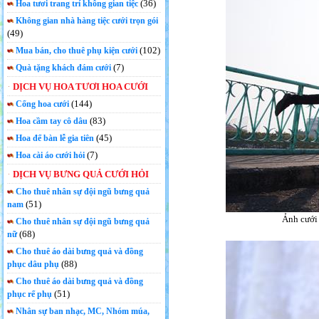
(36)
Hoa tươi trang trí không gian tiệc
Không gian nhà hàng tiệc cưới trọn gói
(49)
(102)
Mua bán, cho thuê phụ kiện cưới
(7)
Quà tặng khách đám cưới
DỊCH VỤ HOA TƯƠI HOA CƯỚI
(144)
Cổng hoa cưới
(83)
Hoa cầm tay cô dâu
(45)
Hoa để bàn lễ gia tiên
(7)
Hoa cài áo cưới hỏi
DỊCH VỤ BƯNG QUẢ CƯỚI HỎI
Cho thuê nhân sự đội ngũ bưng quả
(51)
nam
Ảnh cưới 
Cho thuê nhân sự đội ngũ bưng quả
(68)
nữ
Cho thuê áo dài bưng quả và đồng
(88)
phục dâu phụ
Cho thuê áo dài bưng quả và đồng
(51)
phục rể phụ
Nhân sự ban nhạc, MC, Nhóm múa,