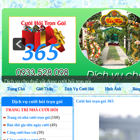
Dịch vụ trang trí nhà cưới hỏi trọn gói
Trang Chủ
Giới Thiệu
Dịch Vụ Cưới Hỏi
Hình Ảnh
Bảng
Cưới hỏi trọn gói 365
Dịch vụ cưới hỏi trọn gói
TRANG TRÍ NHÀ CƯỚI HỎI
(168)
Trang trí nhà cưới trọn gói
(49)
Bàn thờ gia tiên ngày cưới
(39)
Cổng cưới hoa vải
(57)