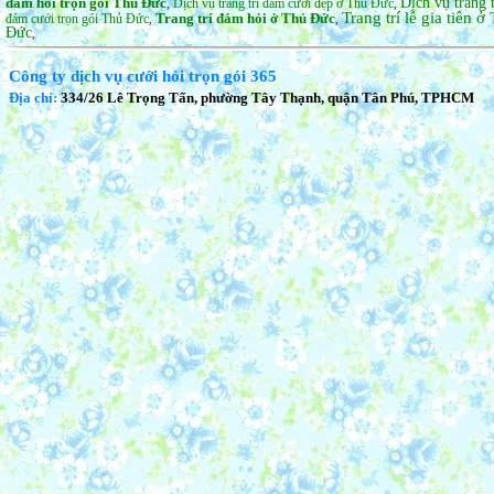
đám hỏi trọn gói Thủ Đức
Dịch vụ trang 
Dịch vụ trang trí đám cưới đẹp ở Thủ Đức
,
,
Trang trí lễ gia tiên 
Trang trí đám hỏi ở Thủ Đức
đám cưới trọn gói Thủ Đức
,
,
Đức
,
Công ty dịch vụ cưới hỏi trọn gói 365
Địa chỉ:
334/26 Lê Trọng Tấn, phường Tây Thạnh, quận Tân Phú, TPHCM