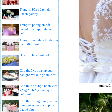
Trang trí bàn ký tên đón
khách galerry
Trang trí phông ăn hỏi,
backdrop chụp hình đám
cưới
Trang trí sân khấu lối đi nhà
hàng tiệc cưới
Hoa tươi hoa cưới hỏi
Cho thuê xe hoa rạp cưới
bàn ghế vật dụng đám cưới
Ảnh cưới 
Cho thuê đội ngũ nhân viên
sự người bưng mâm quả
cưới hỏi
Cho thuê đồng phục, áo dài
bưng mâm quả trang phục
dâu rể phụ