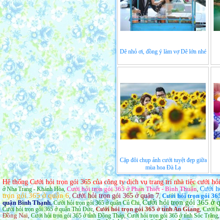
Dê nhỏ ơi, đồng ý làm vợ Dê lớn nhé
Cặp đôi chụp ảnh cưới tuyệt đẹp giữa
mùa hoa Đà Lạ
Hệ thống Cưới hỏi trọn gói 365 của công ty dịch vụ trang trí nhà tiệc cưới h
Cưới hỏi trọn gói 365 ở Phan Thiết - Bình Thuận
Cưới h
ở Nha Trang - Khánh Hòa
,
,
trọn gói 365 ở quận 6
Cưới hỏi trọn gói 365 ở quận 7
Cưới hỏi trọn gói 36
,
,
Cưới hỏi trọn gói 365 ở
quận Bình Thạnh
Cưới hỏi trọn gói 365 ở quận Củ Chi
,
,
Cưới hỏi trọn gói 365 ở tỉnh An Giang
Cưới hỏi trọn gói 365 ở quận Thủ Đức
Cưới hỏ
,
,
Đồng Nai
Cưới hỏi trọn gói 365 ở tỉnh Đồng Tháp
Cưới hỏi trọn gói 365 ở tỉnh Sóc Trăng
,
,