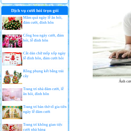
Dịch vụ cưới hỏi trọn gói
Mâm quả ngày lễ ăn hỏi,
đám cưới, đính hôn
Cổng hoa ngày cưới, đám
hỏi, lễ đính hôn
Cắt dán chữ mốp xốp ngày
lễ đính hôn, đám cưới hỏi
Rồng phụng kết bằng trái
cây
Ảnh cướ
Trang trí nhà đám cưới, lễ
ăn hỏi, đính hôn
Trang trí bàn thờ tổ gia tiên
ngày lễ đám cưới
Trang trí không gian tiệc
cưới nhà hàng