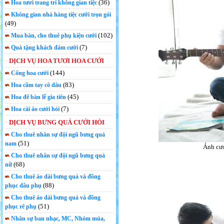
(36)
Hoa tươi trang trí không gian tiệc
Không gian nhà hàng tiệc cưới trọn gói
(49)
(102)
Mua bán, cho thuê phụ kiện cưới
(7)
Quà tặng khách đám cưới
DỊCH VỤ HOA TƯƠI HOA CƯỚI
(144)
Cổng hoa cưới
(83)
Hoa cầm tay cô dâu
(45)
Hoa để bàn lễ gia tiên
(7)
Hoa cài áo cưới hỏi
DỊCH VỤ BƯNG QUẢ CƯỚI HỎI
Cho thuê nhân sự đội ngũ bưng quả
(51)
nam
Ảnh cướ
Cho thuê nhân sự đội ngũ bưng quả
(68)
nữ
Cho thuê áo dài bưng quả và đồng
(88)
phục dâu phụ
Cho thuê áo dài bưng quả và đồng
(51)
phục rể phụ
Nhân sự ban nhạc, MC, Nhóm múa,