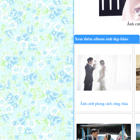
Ảnh cướ
Xem thêm album ảnh đẹp khác
Ảnh cưới phong cách công chúa