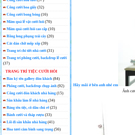
Cổng cưới hoa tươi
(32)
Cổng cưới hoa giấy
(16)
Cổng cưới bong bóng
(70)
Mâm quả lễ vật cưới hỏi
(10)
Mâm quả cưới hỏi cao cấp
(20)
Rồng long phụng trái cây
(39)
Cắt dán chữ mốp xốp
(31)
Trang trí chi tiết nhà cưới
Trang trí phông cưới, backdrop lễ cưới
(37)
TRANG TRÍ TIỆC CƯỚI HỎI
(84)
Bàn ký tên gallery đón khách
Hãy mãi ở bên anh nhé em
(92)
Phông cưới, backdrop chụp ảnh
Ảnh cướ
(15)
Cổng cưới đón khách nhà hàng
(34)
Sân khấu làm lễ nhà hàng
(25)
Bảng tên tiệc, cô dâu chú rể
(33)
Bánh cưới và tháp rượu
(41)
Lối đi sân khấu nhà hàng
(56)
Hoa tươi cắm bình sang trọng