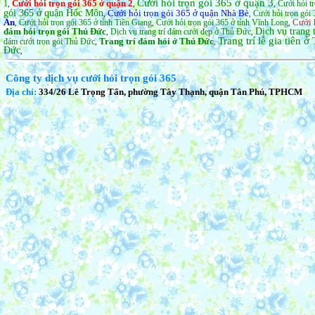
Cưới hỏi trọn gói 365 ở quận 3
Cưới hỏi trọn gói 365 ở quận 2
1
Cưới hỏi t
,
,
,
gói 365 ở quận Hốc Môn
Cưới hỏi trọn gói 365 ở quận Nhà Bè
Cưới hỏi trọn gói 
,
,
An
Cưới 
Cưới hỏi trọn gói 365 ở tỉnh Tiền Giang
Cưới hỏi trọn gói 365 ở tỉnh Vĩnh Long
,
,
,
đám hỏi trọn gói Thủ Đức
Dịch vụ trang 
Dịch vụ trang trí đám cưới đẹp ở Thủ Đức
,
,
Trang trí lễ gia tiên 
Trang trí đám hỏi ở Thủ Đức
đám cưới trọn gói Thủ Đức
,
,
Đức
,
Công ty dịch vụ cưới hỏi trọn gói 365
Địa chỉ:
334/26 Lê Trọng Tấn, phường Tây Thạnh, quận Tân Phú, TPHCM