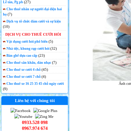
(27)
Lễ tân, Pg pb
Cho thuê nhân sự người đại diện hai
(7)
họ
Dịch vụ tổ chức đám cưới và sự kiện
(10)
DỊCH VỤ CHO THUÊ CƯỚI HỎI
(5)
Vật dụng cưới hỏi phổ biến
(32)
Nhà tiệc, khung rạp cưới hỏi
(23)
Bàn ghế dựa cao cấp
(7)
Cho thuê sân khấu, dàn nhạc
(45)
Cho thuê xe cưới 4 chỗ
(4)
Cho thuê xe cưới 7 chỗ
Ảnh cướ
Cho thuê xe 16 25 35 45 chỗ ngày cưới
(9)
Liên hệ với chúng tôi
0933.528 098
0967.974 674