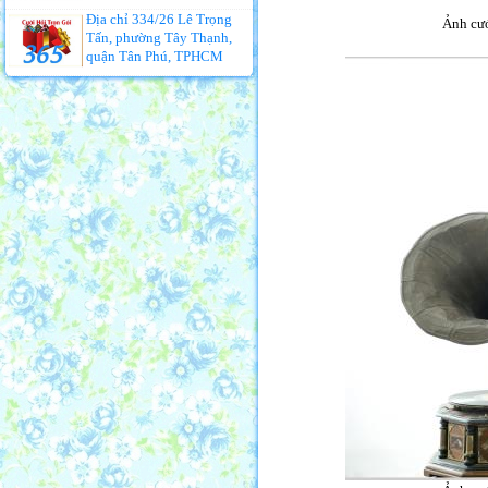
Địa chỉ 334/26 Lê Trọng
Ảnh cướ
Tấn, phường Tây Thạnh,
quận Tân Phú, TPHCM