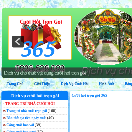
Dịch vụ trang trí nhà cưới hỏi trọn gói
Trang Chủ
Giới Thiệu
Dịch Vụ Cưới Hỏi
Hình Ảnh
Bảng
Cưới hỏi trọn gói 365
Dịch vụ cưới hỏi trọn gói
TRANG TRÍ NHÀ CƯỚI HỎI
(168)
Trang trí nhà cưới trọn gói
(49)
Bàn thờ gia tiên ngày cưới
(39)
Cổng cưới hoa vải
(57)