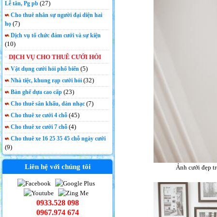
(27)
Lễ tân, Pg pb
Cho thuê nhân sự người đại diện hai
(7)
họ
Dịch vụ tổ chức đám cưới và sự kiện
(10)
DỊCH VỤ CHO THUÊ CƯỚI HỎI
(5)
Vật dụng cưới hỏi phổ biến
(32)
Nhà tiệc, khung rạp cưới hỏi
(23)
Bàn ghế dựa cao cấp
(7)
Cho thuê sân khấu, dàn nhạc
(45)
Cho thuê xe cưới 4 chỗ
(4)
Cho thuê xe cưới 7 chỗ
Cho thuê xe 16 25 35 45 chỗ ngày cưới
(9)
Liên hệ với chúng tôi
Ảnh cưới đẹp tr
0933.528 098
0967.974 674