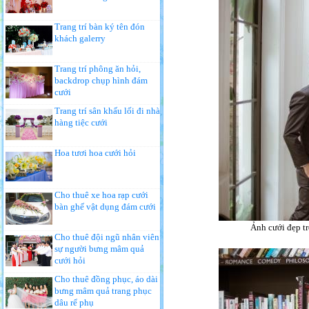
Trang trí bàn ký tên đón
khách galerry
Trang trí phông ăn hỏi,
backdrop chụp hình đám
cưới
Trang trí sân khấu lối đi nhà
hàng tiệc cưới
Hoa tươi hoa cưới hỏi
Cho thuê xe hoa rạp cưới
bàn ghế vật dụng đám cưới
Ảnh cưới đẹp tr
Cho thuê đội ngũ nhân viên
sự người bưng mâm quả
cưới hỏi
Cho thuê đồng phục, áo dài
bưng mâm quả trang phục
dâu rể phụ