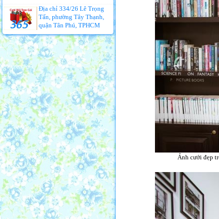
Địa chỉ 334/26 Lê Trọng
Tấn, phường Tây Thạnh,
quận Tân Phú, TPHCM
Ảnh cưới đẹp tr