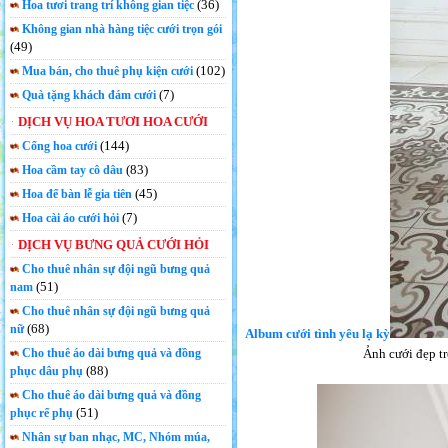
(36)
Hoa tươi trang trí không gian tiệc
Không gian nhà hàng tiệc cưới trọn gói
(49)
(102)
Mua bán, cho thuê phụ kiện cưới
(7)
Quà tặng khách đám cưới
DỊCH VỤ HOA TƯƠI HOA CƯỚI
(144)
Cổng hoa cưới
(83)
Hoa cầm tay cô dâu
(45)
Hoa để bàn lễ gia tiên
(7)
Hoa cài áo cưới hỏi
DỊCH VỤ BƯNG QUẢ CƯỚI HỎI
Cho thuê nhân sự đội ngũ bưng quả
(51)
nam
Cho thuê nhân sự đội ngũ bưng quả
(68)
nữ
Album cưới tình yêu lạ kỳ
Cho thuê áo dài bưng quả và đồng
Ảnh cưới đẹp tr
(88)
phục dâu phụ
Cho thuê áo dài bưng quả và đồng
(51)
phục rể phụ
Nhân sự ban nhạc, MC, Nhóm múa,