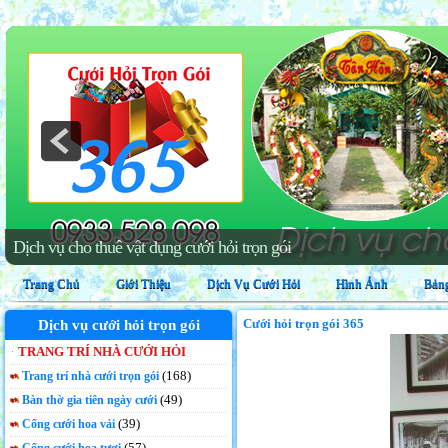
Dịch vụ trang trí nhà cưới hỏi trọn gói
Trang Chủ
Giới Thiệu
Dịch Vụ Cưới Hỏi
Hình Ảnh
Bảng
Cưới hỏi trọn gói 365
Dịch vụ cưới hỏi trọn gói
TRANG TRÍ NHÀ CƯỚI HỎI
(168)
Trang trí nhà cưới trọn gói
(49)
Bàn thờ gia tiên ngày cưới
(39)
Cổng cưới hoa vải
(57)