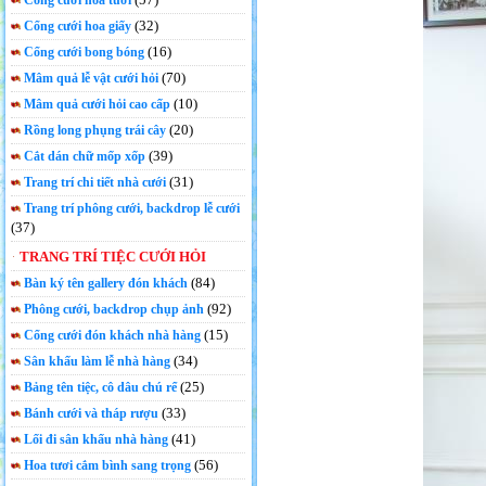
Cổng cưới hoa tươi
(32)
Cổng cưới hoa giấy
(16)
Cổng cưới bong bóng
(70)
Mâm quả lễ vật cưới hỏi
(10)
Mâm quả cưới hỏi cao cấp
(20)
Rồng long phụng trái cây
(39)
Cắt dán chữ mốp xốp
(31)
Trang trí chi tiết nhà cưới
Trang trí phông cưới, backdrop lễ cưới
(37)
TRANG TRÍ TIỆC CƯỚI HỎI
(84)
Bàn ký tên gallery đón khách
(92)
Phông cưới, backdrop chụp ảnh
(15)
Cổng cưới đón khách nhà hàng
(34)
Sân khấu làm lễ nhà hàng
(25)
Bảng tên tiệc, cô dâu chú rể
(33)
Bánh cưới và tháp rượu
(41)
Lối đi sân khấu nhà hàng
(56)
Hoa tươi cắm bình sang trọng