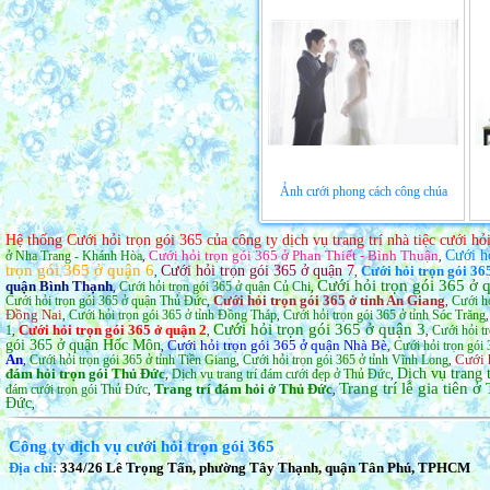
Ảnh cưới phong cách công chúa
Hệ thống Cưới hỏi trọn gói 365 của công ty dịch vụ trang trí nhà tiệc cưới h
Cưới hỏi trọn gói 365 ở Phan Thiết - Bình Thuận
Cưới h
ở Nha Trang - Khánh Hòa
,
,
trọn gói 365 ở quận 6
Cưới hỏi trọn gói 365 ở quận 7
Cưới hỏi trọn gói 36
,
,
Cưới hỏi trọn gói 365 ở
quận Bình Thạnh
Cưới hỏi trọn gói 365 ở quận Củ Chi
,
,
Cưới hỏi trọn gói 365 ở tỉnh An Giang
Cưới hỏi trọn gói 365 ở quận Thủ Đức
Cưới hỏ
,
,
Đồng Nai
Cưới hỏi trọn gói 365 ở tỉnh Đồng Tháp
Cưới hỏi trọn gói 365 ở tỉnh Sóc Trăng
,
,
Cưới hỏi trọn gói 365 ở quận 3
Cưới hỏi trọn gói 365 ở quận 2
1
Cưới hỏi t
,
,
,
gói 365 ở quận Hốc Môn
Cưới hỏi trọn gói 365 ở quận Nhà Bè
Cưới hỏi trọn gói 
,
,
An
Cưới 
Cưới hỏi trọn gói 365 ở tỉnh Tiền Giang
Cưới hỏi trọn gói 365 ở tỉnh Vĩnh Long
,
,
,
đám hỏi trọn gói Thủ Đức
Dịch vụ trang 
Dịch vụ trang trí đám cưới đẹp ở Thủ Đức
,
,
Trang trí lễ gia tiên 
Trang trí đám hỏi ở Thủ Đức
đám cưới trọn gói Thủ Đức
,
,
Đức
,
Công ty dịch vụ cưới hỏi trọn gói 365
Địa chỉ:
334/26 Lê Trọng Tấn, phường Tây Thạnh, quận Tân Phú, TPHCM