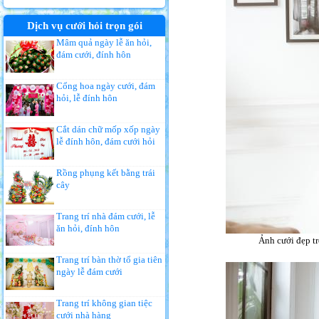
Dịch vụ cưới hỏi trọn gói
Mâm quả ngày lễ ăn hỏi,
đám cưới, đính hôn
Cổng hoa ngày cưới, đám
hỏi, lễ đính hôn
Cắt dán chữ mốp xốp ngày
lễ đính hôn, đám cưới hỏi
Rồng phụng kết bằng trái
cây
Trang trí nhà đám cưới, lễ
ăn hỏi, đính hôn
Ảnh cưới đẹp tr
Trang trí bàn thờ tổ gia tiên
ngày lễ đám cưới
Trang trí không gian tiệc
cưới nhà hàng