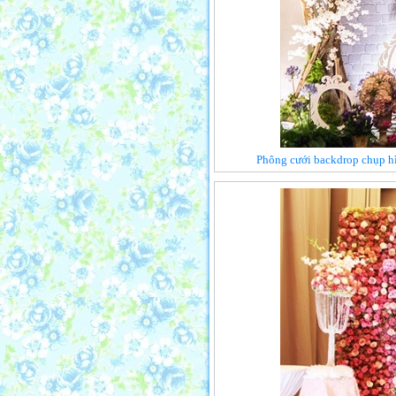
Phông cưới backdrop chụp hì