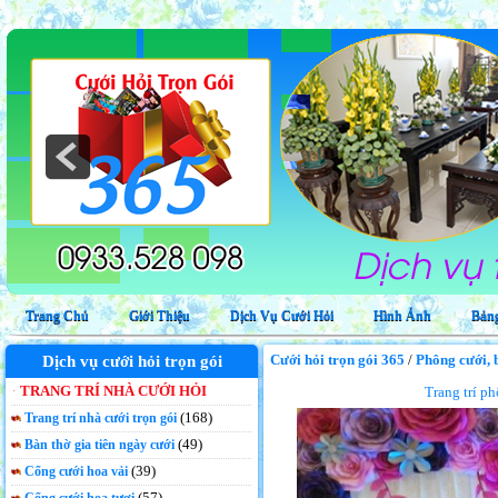
Trang trí phông cưới, backdrop chụp hình trọn gói
Trang Chủ
Giới Thiệu
Dịch Vụ Cưới Hỏi
Hình Ảnh
Bảng
Cưới hỏi trọn gói 365
/
Phông cưới, 
Dịch vụ cưới hỏi trọn gói
TRANG TRÍ NHÀ CƯỚI HỎI
Trang trí p
(168)
Trang trí nhà cưới trọn gói
(49)
Bàn thờ gia tiên ngày cưới
(39)
Cổng cưới hoa vải
(57)