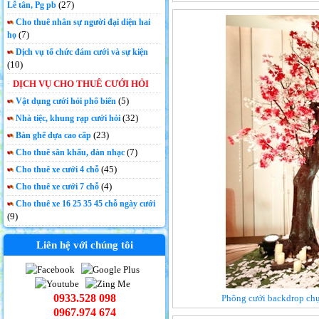
(27)
Lễ tân, Pg pb
Cho thuê nhân sự người đại diện hai
(7)
họ
Dịch vụ tổ chức đám cưới và sự kiện
(10)
DỊCH VỤ CHO THUÊ CƯỚI HỎI
(5)
Vật dụng cưới hỏi phổ biến
(32)
Nhà tiệc, khung rạp cưới hỏi
(23)
Bàn ghế dựa cao cấp
(7)
Cho thuê sân khấu, dàn nhạc
(45)
Cho thuê xe cưới 4 chỗ
(4)
Cho thuê xe cưới 7 chỗ
Cho thuê xe 16 25 35 45 chỗ ngày cưới
(9)
Liên hệ với chúng tôi
0933.528 098
Phông cưới backdrop chụ
0967.974 674