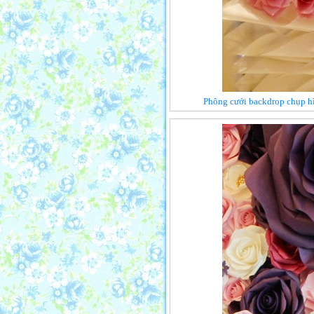
Phông cưới backdrop chụp hì