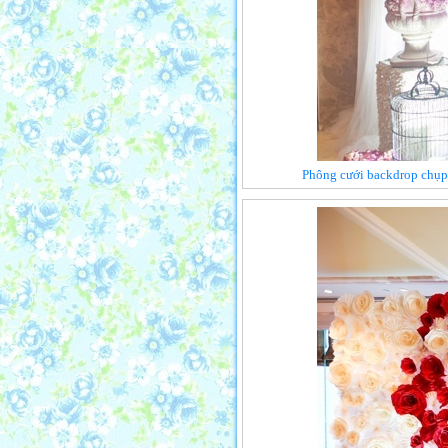
Phông cưới backdrop chụp