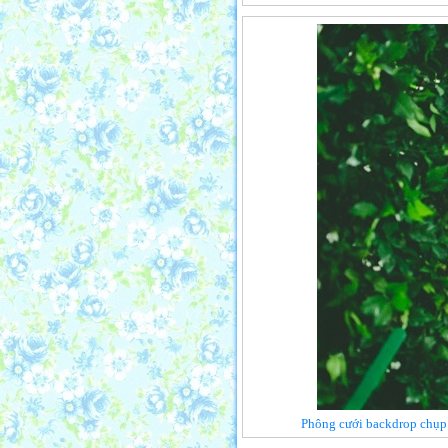
Phông cưới backdrop chụp