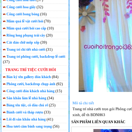
Cổng cưới hoa tươi
(32)
Cổng cưới hoa giấy
(16)
Cổng cưới bong bóng
(70)
Mâm quả lễ vật cưới hỏi
(10)
Mâm quả cưới hỏi cao cấp
(20)
Rồng long phụng trái cây
(39)
Cắt dán chữ mốp xốp
(31)
Trang trí chi tiết nhà cưới
Trang trí phông cưới, backdrop lễ cưới
(37)
TRANG TRÍ TIỆC CƯỚI HỎI
(84)
Bàn ký tên gallery đón khách
(92)
Phông cưới, backdrop chụp ảnh
(15)
Cổng cưới đón khách nhà hàng
(34)
Sân khấu làm lễ nhà hàng
Mô tả chi tiết
(25)
Bảng tên tiệc, cô dâu chú rể
Trang trí nhà cưới trọn gói Phông cư
(33)
Bánh cưới và tháp rượu
xinh, dễ th BDNH63
(41)
Lối đi sân khấu nhà hàng
SẢN PHẨM LIÊN QUAN KHÁC
(56)
Hoa tươi cắm bình sang trọng