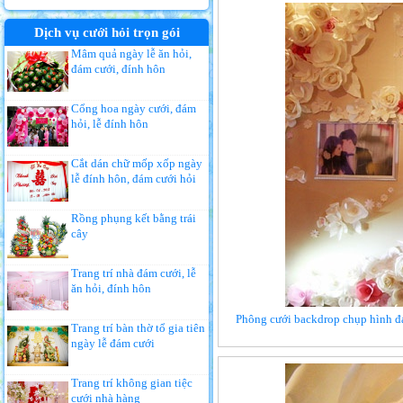
Dịch vụ cưới hỏi trọn gói
Mâm quả ngày lễ ăn hỏi,
đám cưới, đính hôn
Cổng hoa ngày cưới, đám
hỏi, lễ đính hôn
Cắt dán chữ mốp xốp ngày
lễ đính hôn, đám cưới hỏi
Rồng phụng kết bằng trái
cây
Trang trí nhà đám cưới, lễ
ăn hỏi, đính hôn
Phông cưới backdrop chụp hình đá
Trang trí bàn thờ tổ gia tiên
ngày lễ đám cưới
Trang trí không gian tiệc
cưới nhà hàng