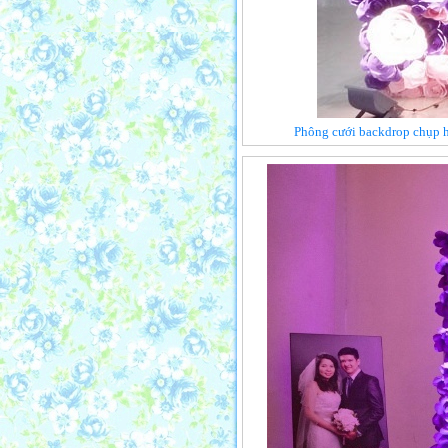
Phông cưới backdrop chụp h