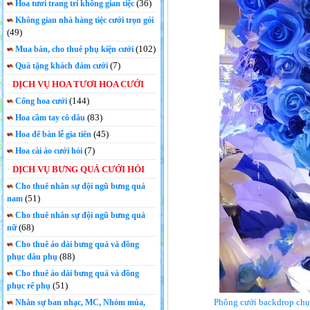
(36)
Hoa tươi trang trí không gian tiệc
Không gian nhà hàng tiệc cưới trọn gói
(49)
(102)
Mua bán, cho thuê phụ kiện cưới
(7)
Quà tặng khách đám cưới
DỊCH VỤ HOA TƯƠI HOA CƯỚI
(144)
Cổng hoa cưới
(83)
Hoa cầm tay cô dâu
(45)
Hoa để bàn lễ gia tiên
(7)
Hoa cài áo cưới hỏi
DỊCH VỤ BƯNG QUẢ CƯỚI HỎI
Cho thuê nhân sự đội ngũ bưng quả
(51)
nam
Cho thuê nhân sự đội ngũ bưng quả
(68)
nữ
Cho thuê áo dài bưng quả và đồng
(88)
phục dâu phụ
Cho thuê áo dài bưng quả và đồng
(51)
phục rể phụ
Phông cưới backdrop chụ
Nhân sự ban nhạc, MC, Nhóm múa,