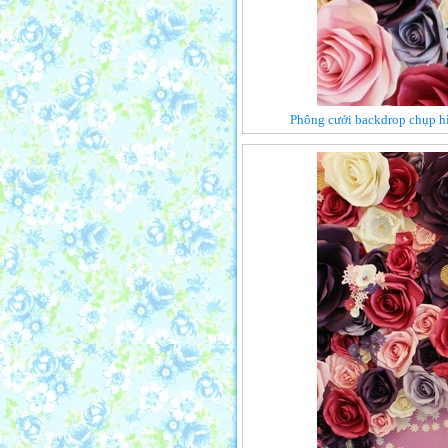
Phông cưới backdrop chụp hì