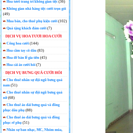
(36)
Hoa tươi trang trí không gian tiệc
Không gian nhà hàng tiệc cưới trọn gói
(49)
(102)
Mua bán, cho thuê phụ kiện cưới
(7)
Quà tặng khách đám cưới
DỊCH VỤ HOA TƯƠI HOA CƯỚI
(144)
Cổng hoa cưới
(83)
Hoa cầm tay cô dâu
(45)
Hoa để bàn lễ gia tiên
(7)
Hoa cài áo cưới hỏi
DỊCH VỤ BƯNG QUẢ CƯỚI HỎI
Cho thuê nhân sự đội ngũ bưng quả
(51)
nam
Cho thuê nhân sự đội ngũ bưng quả
(68)
nữ
Cho thuê áo dài bưng quả và đồng
(88)
phục dâu phụ
Cho thuê áo dài bưng quả và đồng
(51)
phục rể phụ
Nhân sự ban nhạc, MC, Nhóm múa,