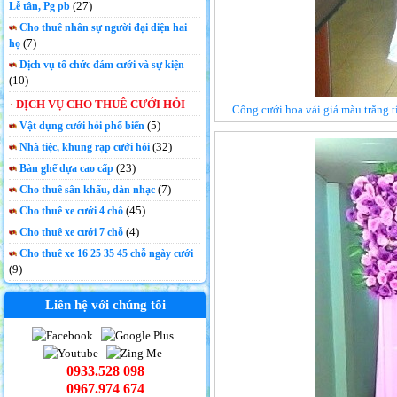
(27)
Lễ tân, Pg pb
Cho thuê nhân sự người đại diện hai
(7)
họ
Dịch vụ tổ chức đám cưới và sự kiện
(10)
DỊCH VỤ CHO THUÊ CƯỚI HỎI
Cổng cưới hoa vải giả màu trắng t
(5)
Vật dụng cưới hỏi phổ biến
(32)
Nhà tiệc, khung rạp cưới hỏi
(23)
Bàn ghế dựa cao cấp
(7)
Cho thuê sân khấu, dàn nhạc
(45)
Cho thuê xe cưới 4 chỗ
(4)
Cho thuê xe cưới 7 chỗ
Cho thuê xe 16 25 35 45 chỗ ngày cưới
(9)
Liên hệ với chúng tôi
0933.528 098
0967.974 674