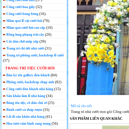
Cổng cưới hoa tươi
(32)
Cổng cưới hoa giấy
(16)
Cổng cưới bong bóng
(70)
Mâm quả lễ vật cưới hỏi
(10)
Mâm quả cưới hỏi cao cấp
(20)
Rồng long phụng trái cây
(39)
Cắt dán chữ mốp xốp
(31)
Trang trí chi tiết nhà cưới
Trang trí phông cưới, backdrop lễ cưới
(37)
TRANG TRÍ TIỆC CƯỚI HỎI
(84)
Bàn ký tên gallery đón khách
(92)
Phông cưới, backdrop chụp ảnh
(15)
Cổng cưới đón khách nhà hàng
(34)
Sân khấu làm lễ nhà hàng
(25)
Bảng tên tiệc, cô dâu chú rể
Mô tả chi tiết
(33)
Bánh cưới và tháp rượu
Trang trí nhà cưới trọn gói Cổng cư
(41)
Lối đi sân khấu nhà hàng
SẢN PHẨM LIÊN QUAN KHÁC
(56)
Hoa tươi cắm bình sang trọng