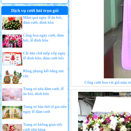
Dịch vụ cưới hỏi trọn gói
Mâm quả ngày lễ ăn hỏi,
đám cưới, đính hôn
Cổng hoa ngày cưới, đám
hỏi, lễ đính hôn
Cắt dán chữ mốp xốp ngày
lễ đính hôn, đám cưới hỏi
Rồng phụng kết bằng trái
cây
Cổng cưới hoa vải giả màu tr
Trang trí nhà đám cưới, lễ
ăn hỏi, đính hôn
Trang trí bàn thờ tổ gia tiên
ngày lễ đám cưới
Trang trí không gian tiệc
cưới nhà hàng