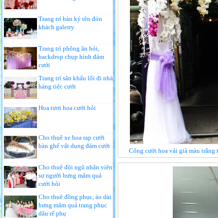
Trang trí bàn ký tên đón
khách galerry
Trang trí phông ăn hỏi,
backdrop chụp hình đám
cưới
Trang trí sân khấu lối đi nhà
hàng tiệc cưới
Hoa tươi hoa cưới hỏi
Cho thuê xe hoa rạp cưới
bàn ghế vật dụng đám cưới
Cổng cưới hoa vải giả màu trắng 
Cho thuê đội ngũ nhân viên
sự người bưng mâm quả
cưới hỏi
Cho thuê đồng phục, áo dài
bưng mâm quả trang phục
dâu rể phụ