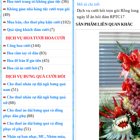
(36)
Hoa tươi trang trí không gian tiệc
Mô tả chi tiết
Không gian nhà hàng tiệc cưới trọn gói
Dịch vụ cưới hỏi trọn gói Rồng long
(49)
ngày lễ ăn hỏi đám RPTC17
(102)
Mua bán, cho thuê phụ kiện cưới
SẢN PHẨM LIÊN QUAN KHÁC
(7)
Quà tặng khách đám cưới
DỊCH VỤ HOA TƯƠI HOA CƯỚI
(144)
Cổng hoa cưới
(83)
Hoa cầm tay cô dâu
(45)
Hoa để bàn lễ gia tiên
(7)
Hoa cài áo cưới hỏi
DỊCH VỤ BƯNG QUẢ CƯỚI HỎI
Cho thuê nhân sự đội ngũ bưng quả
(51)
nam
Cho thuê nhân sự đội ngũ bưng quả
(68)
nữ
Cho thuê áo dài bưng quả và đồng
(88)
phục dâu phụ
Cho thuê áo dài bưng quả và đồng
(51)
phục rể phụ
Nhân sự ban nhạc, MC, Nhóm múa,