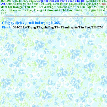
gói 365 ở quận Hốc Môn
Cưới hỏi trọn gói 365 ở quận Nhà Bè
Cưới hỏi trọn gói 
,
,
An
Cưới 
Cưới hỏi trọn gói 365 ở tỉnh Tiền Giang
Cưới hỏi trọn gói 365 ở tỉnh Vĩnh Long
,
,
,
đám hỏi trọn gói Thủ Đức
Dịch vụ trang 
Dịch vụ trang trí đám cưới đẹp ở Thủ Đức
,
,
Trang trí lễ gia tiên 
Trang trí đám hỏi ở Thủ Đức
đám cưới trọn gói Thủ Đức
,
,
Đức
,
Công ty dịch vụ cưới hỏi trọn gói 365
Địa chỉ:
334/26 Lê Trọng Tấn, phường Tây Thạnh, quận Tân Phú, TPHCM