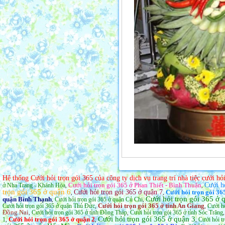
Hệ thống Cưới hỏi trọn gói 365 của công ty dịch vụ trang trí nhà tiệc cưới h
Cưới hỏi trọn gói 365 ở Phan Thiết - Bình Thuận
Cưới h
ở Nha Trang - Khánh Hòa
,
,
trọn gói 365 ở quận 6
Cưới hỏi trọn gói 365 ở quận 7
Cưới hỏi trọn gói 36
,
,
Cưới hỏi trọn gói 365 ở
quận Bình Thạnh
Cưới hỏi trọn gói 365 ở quận Củ Chi
,
,
Cưới hỏi trọn gói 365 ở tỉnh An Giang
Cưới hỏi trọn gói 365 ở quận Thủ Đức
Cưới hỏ
,
,
Đồng Nai
Cưới hỏi trọn gói 365 ở tỉnh Đồng Tháp
Cưới hỏi trọn gói 365 ở tỉnh Sóc Trăng
,
,
Cưới hỏi trọn gói 365 ở quận 3
Cưới hỏi trọn gói 365 ở quận 2
1
Cưới hỏi t
,
,
,