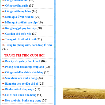
Cổng cưới hoa tươi
(32)
Cổng cưới hoa giấy
(16)
Cổng cưới bong bóng
(70)
Mâm quả lễ vật cưới hỏi
(10)
Mâm quả cưới hỏi cao cấp
(20)
Rồng long phụng trái cây
(39)
Cắt dán chữ mốp xốp
(31)
Trang trí chi tiết nhà cưới
Trang trí phông cưới, backdrop lễ cưới
(37)
TRANG TRÍ TIỆC CƯỚI HỎI
(84)
Bàn ký tên gallery đón khách
(92)
Phông cưới, backdrop chụp ảnh
(15)
Cổng cưới đón khách nhà hàng
(34)
Sân khấu làm lễ nhà hàng
(25)
Bảng tên tiệc, cô dâu chú rể
(33)
Bánh cưới và tháp rượu
(41)
Lối đi sân khấu nhà hàng
(56)
Hoa tươi cắm bình sang trọng