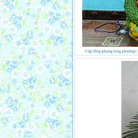
Cặp rồng phụng long phượngv c