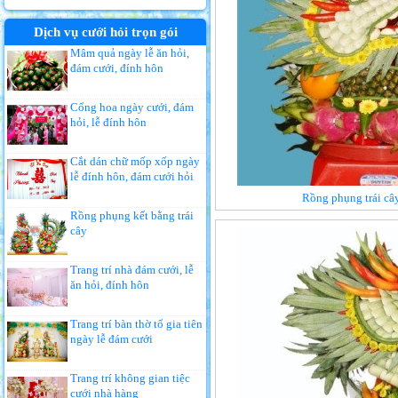
Dịch vụ cưới hỏi trọn gói
Mâm quả ngày lễ ăn hỏi,
đám cưới, đính hôn
Cổng hoa ngày cưới, đám
hỏi, lễ đính hôn
Cắt dán chữ mốp xốp ngày
lễ đính hôn, đám cưới hỏi
Rồng phụng trái cây
Rồng phụng kết bằng trái
cây
Trang trí nhà đám cưới, lễ
ăn hỏi, đính hôn
Trang trí bàn thờ tổ gia tiên
ngày lễ đám cưới
Trang trí không gian tiệc
cưới nhà hàng