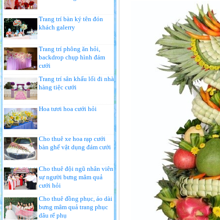
Trang trí bàn ký tên đón
khách galerry
Trang trí phông ăn hỏi,
backdrop chụp hình đám
cưới
Trang trí sân khấu lối đi nhà
hàng tiệc cưới
Hoa tươi hoa cưới hỏi
Cho thuê xe hoa rạp cưới
bàn ghế vật dụng đám cưới
Cho thuê đội ngũ nhân viên
sự người bưng mâm quả
cưới hỏi
Cho thuê đồng phục, áo dài
bưng mâm quả trang phục
dâu rể phụ