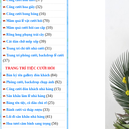
Cổng cưới hoa tươi
(32)
Cổng cưới hoa giấy
(16)
Cổng cưới bong bóng
(70)
Mâm quả lễ vật cưới hỏi
(10)
Mâm quả cưới hỏi cao cấp
(20)
Rồng long phụng trái cây
(39)
Cắt dán chữ mốp xốp
(31)
Trang trí chi tiết nhà cưới
Trang trí phông cưới, backdrop lễ cưới
(37)
TRANG TRÍ TIỆC CƯỚI HỎI
(84)
Bàn ký tên gallery đón khách
(92)
Phông cưới, backdrop chụp ảnh
(15)
Cổng cưới đón khách nhà hàng
(34)
Sân khấu làm lễ nhà hàng
(25)
Bảng tên tiệc, cô dâu chú rể
(33)
Bánh cưới và tháp rượu
(41)
Lối đi sân khấu nhà hàng
(56)
Hoa tươi cắm bình sang trọng