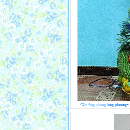
Cặp rồng phụng long phượngv c