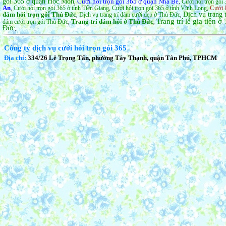
gói 365 ở quận Hốc Môn
Cưới hỏi trọn gói 365 ở quận Nhà Bè
Cưới hỏi trọn gói 
,
,
An
Cưới 
Cưới hỏi trọn gói 365 ở tỉnh Tiền Giang
Cưới hỏi trọn gói 365 ở tỉnh Vĩnh Long
,
,
,
đám hỏi trọn gói Thủ Đức
Dịch vụ trang 
Dịch vụ trang trí đám cưới đẹp ở Thủ Đức
,
,
Trang trí lễ gia tiên 
Trang trí đám hỏi ở Thủ Đức
đám cưới trọn gói Thủ Đức
,
,
Đức
,
Công ty dịch vụ cưới hỏi trọn gói 365
Địa chỉ:
334/26 Lê Trọng Tấn, phường Tây Thạnh, quận Tân Phú, TPHCM