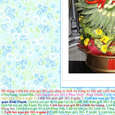
Hệ thống Cưới hỏi trọn gói 365 của công ty dịch vụ trang trí nhà tiệc cưới h
Cưới hỏi trọn gói 365 ở Phan Thiết - Bình Thuận
Cưới h
ở Nha Trang - Khánh Hòa
,
,
trọn gói 365 ở quận 6
Cưới hỏi trọn gói 365 ở quận 7
Cưới hỏi trọn gói 36
,
,
Cưới hỏi trọn gói 365 ở
quận Bình Thạnh
Cưới hỏi trọn gói 365 ở quận Củ Chi
,
,
Cưới hỏi trọn gói 365 ở tỉnh An Giang
Cưới hỏi trọn gói 365 ở quận Thủ Đức
Cưới hỏ
,
,
Đồng Nai
Cưới hỏi trọn gói 365 ở tỉnh Đồng Tháp
Cưới hỏi trọn gói 365 ở tỉnh Sóc Trăng
,
,
Cưới hỏi trọn gói 365 ở quận 3
Cưới hỏi trọn gói 365 ở quận 2
1
Cưới hỏi t
,
,
,