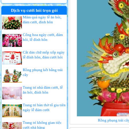
Dịch vụ cưới hỏi trọn gói
Mâm quả ngày lễ ăn hỏi,
đám cưới, đính hôn
Cổng hoa ngày cưới, đám
hỏi, lễ đính hôn
Cắt dán chữ mốp xốp ngày
lễ đính hôn, đám cưới hỏi
Rồng phụng kết bằng trái
cây
Trang trí nhà đám cưới, lễ
ăn hỏi, đính hôn
Trang trí bàn thờ tổ gia tiên
ngày lễ đám cưới
Rồng phụng trái cây
Trang trí không gian tiệc
cưới nhà hàng