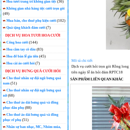
(36)
Hoa tươi trang trí không gian tiệc
Không gian nhà hàng tiệc cưới trọn gói
(49)
(102)
Mua bán, cho thuê phụ kiện cưới
(7)
Quà tặng khách đám cưới
DỊCH VỤ HOA TƯƠI HOA CƯỚI
(144)
Cổng hoa cưới
(83)
Hoa cầm tay cô dâu
(45)
Hoa để bàn lễ gia tiên
Mô tả chi tiết
(7)
Hoa cài áo cưới hỏi
Dịch vụ cưới hỏi trọn gói Rồng long
DỊCH VỤ BƯNG QUẢ CƯỚI HỎI
tiên ngày lễ ăn hỏi đám RPTC18
Cho thuê nhân sự đội ngũ bưng quả
SẢN PHẨM LIÊN QUAN KHÁC
(51)
nam
Cho thuê nhân sự đội ngũ bưng quả
(68)
nữ
Cho thuê áo dài bưng quả và đồng
(88)
phục dâu phụ
Cho thuê áo dài bưng quả và đồng
(51)
phục rể phụ
Nhân sự ban nhạc, MC, Nhóm múa,