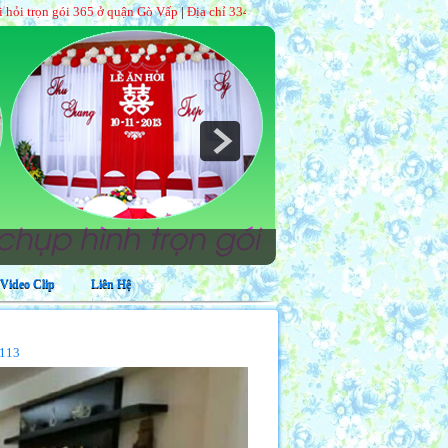
i 365 ở quận Gò Vấp
|
Địa chỉ 334/26 Lê Trọng Tấn, phường Tây Thạnh, quận Tâ
Video Clip
Liên Hệ
H113