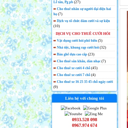
(27)
Lễ tân, Pg pb
Cho thuê nhân sự người đại diện hai
(7)
họ
Dịch vụ tổ chức đám cưới và sự kiện
(10)
DỊCH VỤ CHO THUÊ CƯỚI HỎI
(5)
Vật dụng cưới hỏi phổ biến
(32)
Nhà tiệc, khung rạp cưới hỏi
(23)
Bàn ghế dựa cao cấp
(7)
Cho thuê sân khấu, dàn nhạc
(45)
Cho thuê xe cưới 4 chỗ
(4)
Cho thuê xe cưới 7 chỗ
Cho thuê xe 16 25 35 45 chỗ ngày cưới
(9)
Liên hệ với chúng tôi
0933.528 098
0967.974 674