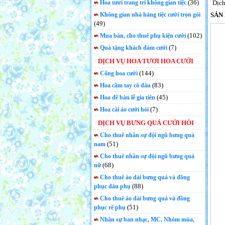
(36)
Hoa tươi trang trí không gian tiệc
Dịch
Không gian nhà hàng tiệc cưới trọn gói
SẢN
(49)
(102)
Mua bán, cho thuê phụ kiện cưới
(7)
Quà tặng khách đám cưới
DỊCH VỤ HOA TƯƠI HOA CƯỚI
(144)
Cổng hoa cưới
(83)
Hoa cầm tay cô dâu
(45)
Hoa để bàn lễ gia tiên
(7)
Hoa cài áo cưới hỏi
DỊCH VỤ BƯNG QUẢ CƯỚI HỎI
Cho thuê nhân sự đội ngũ bưng quả
(51)
nam
Cho thuê nhân sự đội ngũ bưng quả
(68)
nữ
Cho thuê áo dài bưng quả và đồng
(88)
phục dâu phụ
Cho thuê áo dài bưng quả và đồng
(51)
phục rể phụ
Nhân sự ban nhạc, MC, Nhóm múa,