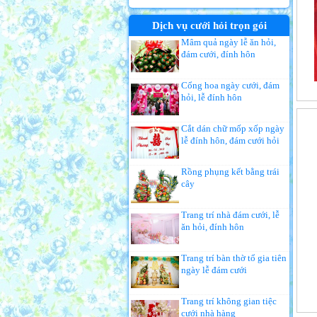
Dịch vụ cưới hỏi trọn gói
Mâm quả ngày lễ ăn hỏi,
đám cưới, đính hôn
Cổng hoa ngày cưới, đám
hỏi, lễ đính hôn
Cắt dán chữ mốp xốp ngày
lễ đính hôn, đám cưới hỏi
Rồng phụng kết bằng trái
cây
Trang trí nhà đám cưới, lễ
ăn hỏi, đính hôn
Trang trí bàn thờ tổ gia tiên
ngày lễ đám cưới
Trang trí không gian tiệc
cưới nhà hàng