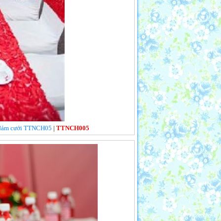
n, đám cưới TTNCH05
|
TTNCH005