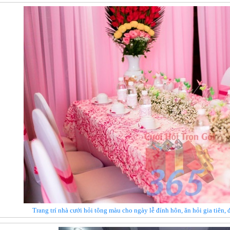
Trang trí nhà cưới hỏi tông màu cho ngày lễ đính hôn, ăn hỏi gia tiê