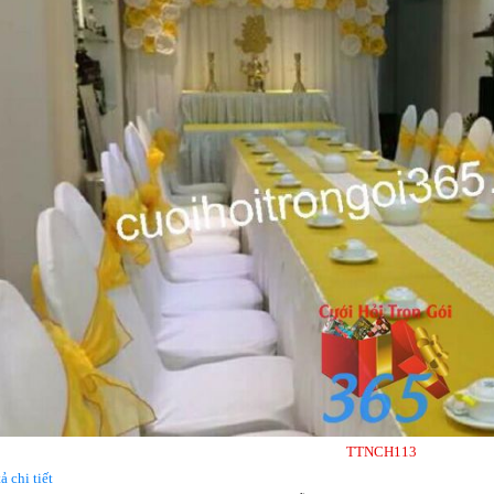
TTNCH113
ả chi tiết