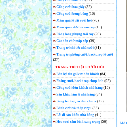
Cổng cưới hoa tươi
(32)
Cổng cưới hoa giấy
(16)
Cổng cưới bong bóng
(70)
Mâm quả lễ vật cưới hỏi
(10)
Mâm quả cưới hỏi cao cấp
(20)
Rồng long phụng trái cây
(39)
Cắt dán chữ mốp xốp
(31)
Trang trí chi tiết nhà cưới
Trang trí phông cưới, backdrop lễ cưới
(37)
TRANG TRÍ TIỆC CƯỚI HỎI
(84)
Bàn ký tên gallery đón khách
(92)
Phông cưới, backdrop chụp ảnh
(15)
Cổng cưới đón khách nhà hàng
(34)
Sân khấu làm lễ nhà hàng
(25)
Bảng tên tiệc, cô dâu chú rể
(33)
Bánh cưới và tháp rượu
(41)
Lối đi sân khấu nhà hàng
(56)
Hoa tươi cắm bình sang trọng
Mô t