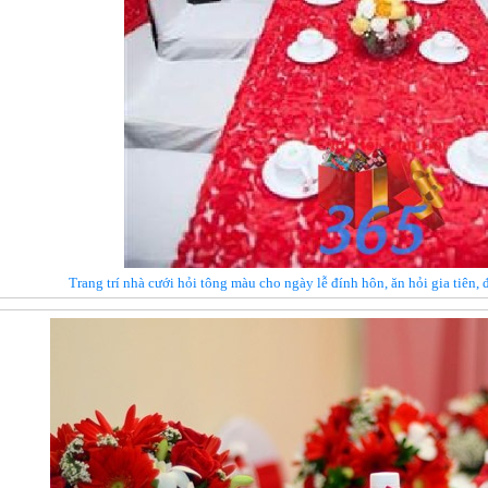
Trang trí nhà cưới hỏi tông màu cho ngày lễ đính hôn, ăn hỏi gia tiê