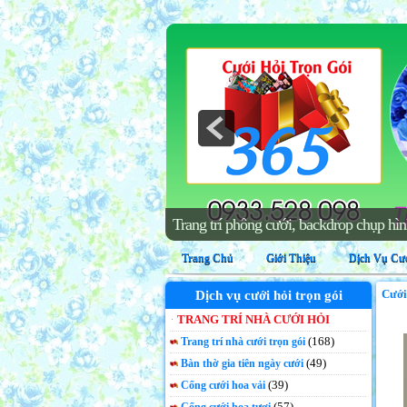
Dịch vụ hoa tươi, hoa cưới trọn gói
Trang Chủ
Giới Thiệu
Dịch Vụ Cướ
Cưới
Dịch vụ cưới hỏi trọn gói
TRANG TRÍ NHÀ CƯỚI HỎI
(168)
Trang trí nhà cưới trọn gói
(49)
Bàn thờ gia tiên ngày cưới
(39)
Cổng cưới hoa vải
(57)