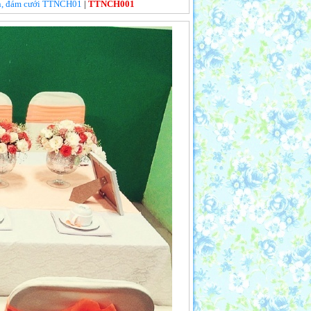
iên, đám cưới TTNCH01
|
TTNCH001