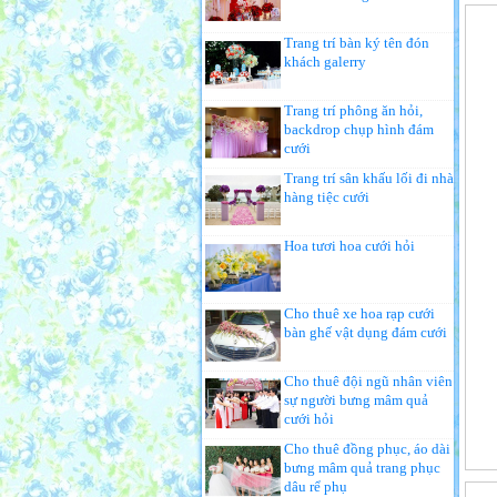
Trang trí bàn ký tên đón
khách galerry
Trang trí phông ăn hỏi,
backdrop chụp hình đám
cưới
Trang trí sân khấu lối đi nhà
hàng tiệc cưới
Hoa tươi hoa cưới hỏi
Cho thuê xe hoa rạp cưới
bàn ghế vật dụng đám cưới
Cho thuê đội ngũ nhân viên
sự người bưng mâm quả
cưới hỏi
Cho thuê đồng phục, áo dài
bưng mâm quả trang phục
dâu rể phụ