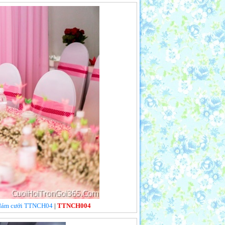
n, đám cưới TTNCH04
|
TTNCH004