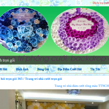
Dịch vụ cưới hỏi trọn gó
i Hỏi
Hình Ảnh
Bảng Giá
Địa Điểm Cưới Hỏi
Tin Tức
 hỏi trọn gói 365
/
Trang trí nhà cưới trọn gói
Trang trí nhà đám cưới tông màu TTNC