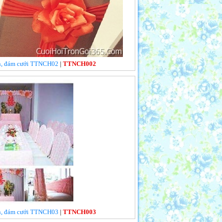
iên, đám cưới TTNCH02
|
TTNCH002
iên, đám cưới TTNCH03
|
TTNCH003