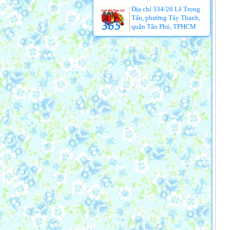
Địa chỉ 334/26 Lê Trọng
Tấn, phường Tây Thạnh,
quận Tân Phú, TPHCM