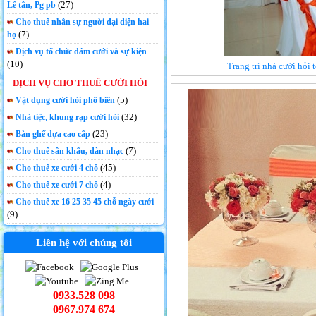
(27)
Lễ tân, Pg pb
Cho thuê nhân sự người đại diện hai
(7)
họ
Dịch vụ tổ chức đám cưới và sự kiện
(10)
Trang trí nhà cưới hỏi
DỊCH VỤ CHO THUÊ CƯỚI HỎI
(5)
Vật dụng cưới hỏi phổ biến
(32)
Nhà tiệc, khung rạp cưới hỏi
(23)
Bàn ghế dựa cao cấp
(7)
Cho thuê sân khấu, dàn nhạc
(45)
Cho thuê xe cưới 4 chỗ
(4)
Cho thuê xe cưới 7 chỗ
Cho thuê xe 16 25 35 45 chỗ ngày cưới
(9)
Liên hệ với chúng tôi
0933.528 098
0967.974 674