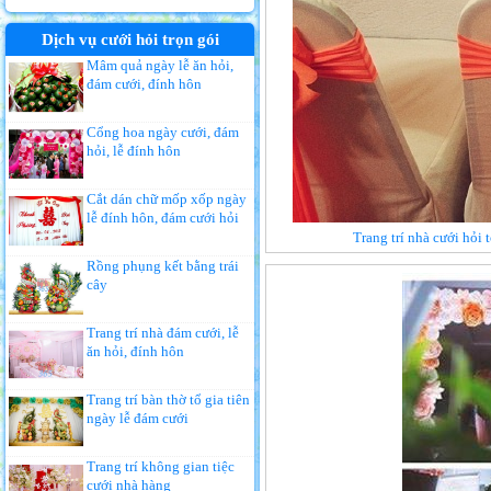
Dịch vụ cưới hỏi trọn gói
Mâm quả ngày lễ ăn hỏi,
đám cưới, đính hôn
Cổng hoa ngày cưới, đám
hỏi, lễ đính hôn
Cắt dán chữ mốp xốp ngày
lễ đính hôn, đám cưới hỏi
Trang trí nhà cưới hỏi
Rồng phụng kết bằng trái
cây
Trang trí nhà đám cưới, lễ
ăn hỏi, đính hôn
Trang trí bàn thờ tổ gia tiên
ngày lễ đám cưới
Trang trí không gian tiệc
cưới nhà hàng