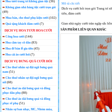
(36)
Hoa tươi trang trí không gian tiệc
Mô tả chi tiết
Không gian nhà hàng tiệc cưới trọn gói
Dịch vụ cưới hỏi trọn gói Trang trí n
(49)
tiên, đám cưới
(102)
Mua bán, cho thuê phụ kiện cưới
Gian nhà ngày cưới tràn ngập sắc hồn
(7)
Quà tặng khách đám cưới
SẢN PHẨM LIÊN QUAN KHÁC
DỊCH VỤ HOA TƯƠI HOA CƯỚI
(144)
Cổng hoa cưới
(83)
Hoa cầm tay cô dâu
(45)
Hoa để bàn lễ gia tiên
(7)
Hoa cài áo cưới hỏi
DỊCH VỤ BƯNG QUẢ CƯỚI HỎI
Cho thuê nhân sự đội ngũ bưng quả
(51)
nam
Cho thuê nhân sự đội ngũ bưng quả
(68)
nữ
Cho thuê áo dài bưng quả và đồng
(88)
phục dâu phụ
Cho thuê áo dài bưng quả và đồng
(51)
phục rể phụ
Nhân sự ban nhạc, MC, Nhóm múa,