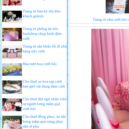
Trang trí bàn ký tên đón
khách galerry
Trang trí nhà cưới hỏi
Trang trí phông ăn hỏi,
backdrop chụp hình đám
cưới
Trang trí sân khấu lối đi nhà
hàng tiệc cưới
Hoa tươi hoa cưới hỏi
Cho thuê xe hoa rạp cưới
bàn ghế vật dụng đám cưới
Cho thuê đội ngũ nhân viên
sự người bưng mâm quả
cưới hỏi
Cho thuê đồng phục, áo dài
bưng mâm quả trang phục
dâu rể phụ