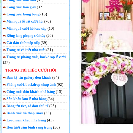
Cổng cưới hoa tươi
(32)
Cổng cưới hoa giấy
(16)
Cổng cưới bong bóng
(70)
Mâm quả lễ vật cưới hỏi
(10)
Mâm quả cưới hỏi cao cấp
(20)
Rồng long phụng trái cây
(39)
Cắt dán chữ mốp xốp
(31)
Trang trí chi tiết nhà cưới
Trang trí phông cưới, backdrop lễ cưới
(37)
TRANG TRÍ TIỆC CƯỚI HỎI
(84)
Bàn ký tên gallery đón khách
(92)
Phông cưới, backdrop chụp ảnh
(15)
Cổng cưới đón khách nhà hàng
(34)
Sân khấu làm lễ nhà hàng
(25)
Bảng tên tiệc, cô dâu chú rể
(33)
Bánh cưới và tháp rượu
(41)
Lối đi sân khấu nhà hàng
(56)
Hoa tươi cắm bình sang trọng