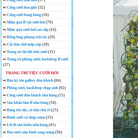
Cổng cưới hoa tươi
(32)
Cổng cưới hoa giấy
(16)
Cổng cưới bong bóng
(70)
Mâm quả lễ vật cưới hỏi
(10)
Mâm quả cưới hỏi cao cấp
(20)
Rồng long phụng trái cây
(39)
Cắt dán chữ mốp xốp
(31)
Trang trí chi tiết nhà cưới
Trang trí phông cưới, backdrop lễ cưới
(37)
TRANG TRÍ TIỆC CƯỚI HỎI
(84)
Bàn ký tên gallery đón khách
(92)
Phông cưới, backdrop chụp ảnh
(15)
Cổng cưới đón khách nhà hàng
(34)
Sân khấu làm lễ nhà hàng
(25)
Bảng tên tiệc, cô dâu chú rể
(33)
Bánh cưới và tháp rượu
(41)
Lối đi sân khấu nhà hàng
(56)
Hoa tươi cắm bình sang trọng