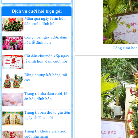
Dịch vụ cưới hỏi trọn gói
Mâm quả ngày lễ ăn hỏi,
đám cưới, đính hôn
Cổng hoa ngày cưới, đám
hỏi, lễ đính hôn
Cổng cưới hoa 
Cắt dán chữ mốp xốp ngày
lễ đính hôn, đám cưới hỏi
Rồng phụng kết bằng trái
cây
Trang trí nhà đám cưới, lễ
ăn hỏi, đính hôn
Trang trí bàn thờ tổ gia tiên
ngày lễ đám cưới
Trang trí không gian tiệc
cưới nhà hàng