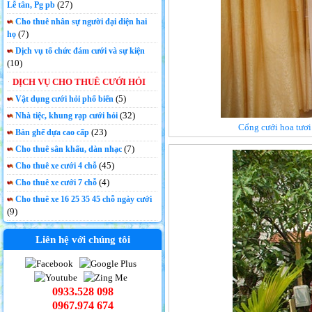
(27)
Lễ tân, Pg pb
Cho thuê nhân sự người đại diện hai
(7)
họ
Dịch vụ tổ chức đám cưới và sự kiện
(10)
DỊCH VỤ CHO THUÊ CƯỚI HỎI
(5)
Vật dụng cưới hỏi phổ biến
(32)
Nhà tiệc, khung rạp cưới hỏi
Cổng cưới hoa tươi 
(23)
Bàn ghế dựa cao cấp
(7)
Cho thuê sân khấu, dàn nhạc
(45)
Cho thuê xe cưới 4 chỗ
(4)
Cho thuê xe cưới 7 chỗ
Cho thuê xe 16 25 35 45 chỗ ngày cưới
(9)
Liên hệ với chúng tôi
0933.528 098
0967.974 674