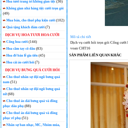
(36)
Hoa tươi trang trí không gian tiệc
Không gian nhà hàng tiệc cưới trọn gói
(49)
(102)
Mua bán, cho thuê phụ kiện cưới
(7)
Quà tặng khách đám cưới
DỊCH VỤ HOA TƯƠI HOA CƯỚI
Mô tả chi tiết
(144)
Cổng hoa cưới
Dịch vụ cưới hỏi trọn gói Cổng cưới 
voan CHT16
(83)
Hoa cầm tay cô dâu
SẢN PHẨM LIÊN QUAN KHÁC
(45)
Hoa để bàn lễ gia tiên
(7)
Hoa cài áo cưới hỏi
DỊCH VỤ BƯNG QUẢ CƯỚI HỎI
Cho thuê nhân sự đội ngũ bưng quả
(51)
nam
Cho thuê nhân sự đội ngũ bưng quả
(68)
nữ
Cho thuê áo dài bưng quả và đồng
(88)
phục dâu phụ
Cho thuê áo dài bưng quả và đồng
(51)
phục rể phụ
Nhân sự ban nhạc, MC, Nhóm múa,