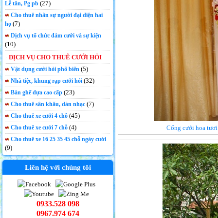
(27)
Lễ tân, Pg pb
Cho thuê nhân sự người đại diện hai
(7)
họ
Dịch vụ tổ chức đám cưới và sự kiện
(10)
DỊCH VỤ CHO THUÊ CƯỚI HỎI
(5)
Vật dụng cưới hỏi phổ biến
(32)
Nhà tiệc, khung rạp cưới hỏi
(23)
Bàn ghế dựa cao cấp
(7)
Cho thuê sân khấu, dàn nhạc
(45)
Cho thuê xe cưới 4 chỗ
(4)
Cho thuê xe cưới 7 chỗ
Cổng cưới hoa tươi 
Cho thuê xe 16 25 35 45 chỗ ngày cưới
(9)
Liên hệ với chúng tôi
0933.528 098
0967.974 674