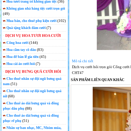
(36)
Hoa tươi trang trí không gian tiệc
Không gian nhà hàng tiệc cưới trọn gói
(49)
(102)
Mua bán, cho thuê phụ kiện cưới
(7)
Quà tặng khách đám cưới
DỊCH VỤ HOA TƯƠI HOA CƯỚI
(144)
Cổng hoa cưới
(83)
Hoa cầm tay cô dâu
(45)
Hoa để bàn lễ gia tiên
Mô tả chi tiết
(7)
Hoa cài áo cưới hỏi
Dịch vụ cưới hỏi trọn gói Cổng cưới
DỊCH VỤ BƯNG QUẢ CƯỚI HỎI
CHT47
Cho thuê nhân sự đội ngũ bưng quả
SẢN PHẨM LIÊN QUAN KHÁC
(51)
nam
Cho thuê nhân sự đội ngũ bưng quả
(68)
nữ
Cho thuê áo dài bưng quả và đồng
(88)
phục dâu phụ
Cho thuê áo dài bưng quả và đồng
(51)
phục rể phụ
Nhân sự ban nhạc, MC, Nhóm múa,