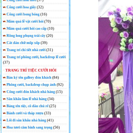
Cổng cưới hoa tươi
(32)
Cổng cưới hoa giấy
(16)
Cổng cưới bong bóng
(70)
Mâm quả lễ vật cưới hỏi
(10)
Mâm quả cưới hỏi cao cấp
(20)
Rồng long phụng trái cây
(39)
Cắt dán chữ mốp xốp
(31)
Trang trí chi tiết nhà cưới
Trang trí phông cưới, backdrop lễ cưới
(37)
TRANG TRÍ TIỆC CƯỚI HỎI
(84)
Bàn ký tên gallery đón khách
(92)
Phông cưới, backdrop chụp ảnh
(15)
Cổng cưới đón khách nhà hàng
(34)
Sân khấu làm lễ nhà hàng
(25)
Bảng tên tiệc, cô dâu chú rể
(33)
Bánh cưới và tháp rượu
(41)
Lối đi sân khấu nhà hàng
(56)
Hoa tươi cắm bình sang trọng