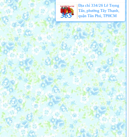
Địa chỉ 334/26 Lê Trọng
Tấn, phường Tây Thạnh,
quận Tân Phú, TPHCM