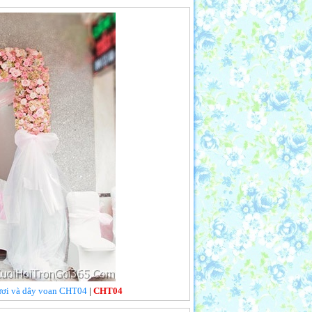
 tươi và dây voan CHT04
|
CHT04