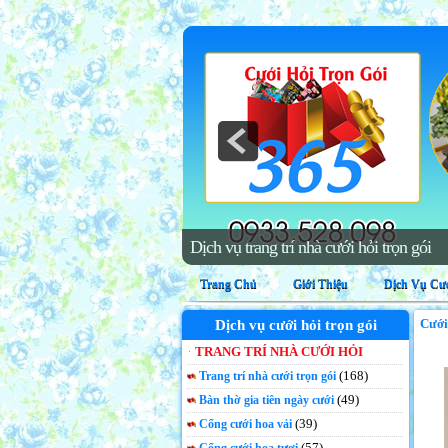
Trang trí phông cưới, backdrop chụp hìn
Trang Chủ
Giới Thiệu
Dịch Vụ Cướ
Cưới
Dịch vụ cưới hỏi trọn gói
TRANG TRÍ NHÀ CƯỚI HỎI
(168)
Trang trí nhà cưới trọn gói
(49)
Bàn thờ gia tiên ngày cưới
(39)
Cổng cưới hoa vải
(57)