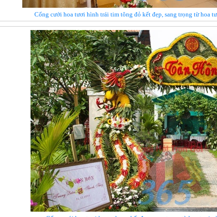
Cổng cưới hoa tươi hình trái tim tông đỏ kết đẹp, sang trọng từ hoa