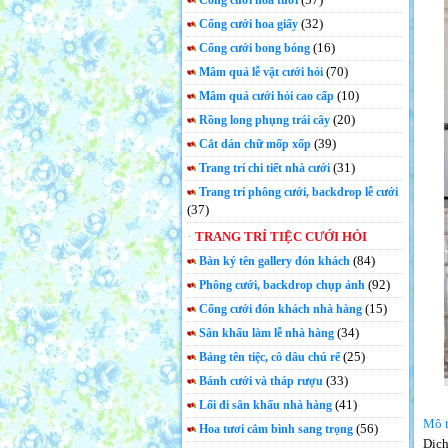
Cổng cưới hoa tươi
(32)
Cổng cưới hoa giấy
(16)
Cổng cưới bong bóng
(70)
Mâm quả lễ vật cưới hỏi
(10)
Mâm quả cưới hỏi cao cấp
(20)
Rồng long phụng trái cây
(39)
Cắt dán chữ mốp xốp
(31)
Trang trí chi tiết nhà cưới
Trang trí phông cưới, backdrop lễ cưới
(37)
TRANG TRÍ TIỆC CƯỚI HỎI
(84)
Bàn ký tên gallery đón khách
(92)
Phông cưới, backdrop chụp ảnh
(15)
Cổng cưới đón khách nhà hàng
(34)
Sân khấu làm lễ nhà hàng
(25)
Bảng tên tiệc, cô dâu chú rể
(33)
Bánh cưới và tháp rượu
(41)
Lối đi sân khấu nhà hàng
Mô t
(56)
Hoa tươi cắm bình sang trọng
Dịch