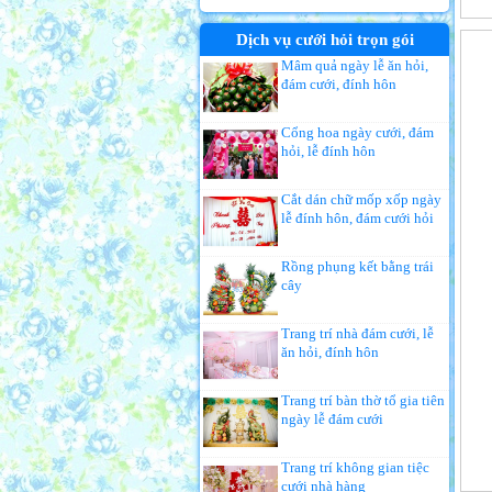
Dịch vụ cưới hỏi trọn gói
Mâm quả ngày lễ ăn hỏi,
đám cưới, đính hôn
Cổng hoa ngày cưới, đám
hỏi, lễ đính hôn
Cắt dán chữ mốp xốp ngày
lễ đính hôn, đám cưới hỏi
Rồng phụng kết bằng trái
cây
Trang trí nhà đám cưới, lễ
ăn hỏi, đính hôn
Trang trí bàn thờ tổ gia tiên
ngày lễ đám cưới
Trang trí không gian tiệc
cưới nhà hàng