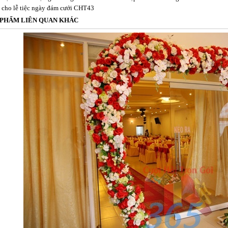
 cho lễ tiệc ngày đám cưới CHT43
 PHẨM LIÊN QUAN KHÁC