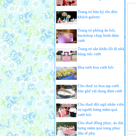
Trang trí bàn ký tên đón
khách galerry
Trang trí phông ăn hỏi,
backdrop chụp hình đám
cưới
Trang trí sân khấu lối đi nhà
hàng tiệc cưới
Hoa tươi hoa cưới hỏi
Cho thuê xe hoa rạp cưới
bàn ghế vật dụng đám cưới
Cho thuê đội ngũ nhân viên
sự người bưng mâm quả
cưới hỏi
Cho thuê đồng phục, áo dài
bưng mâm quả trang phục
dâu rể phụ