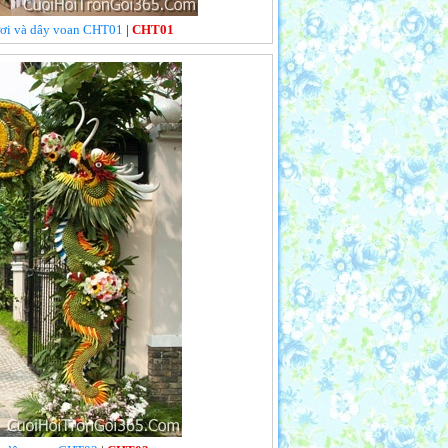
 tươi và dây voan CHT01
|
CHT01