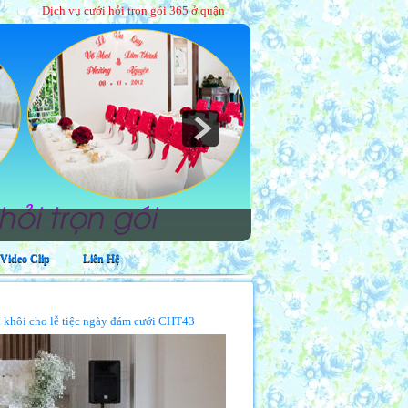
h vụ cưới hỏi trọn gói 365 ở quận Gò Vấp
|
Địa chỉ 334/26 Lê Trọng Tấn, phường
Video Clip
Liên Hệ
in khôi cho lễ tiệc ngày đám cưới CHT43