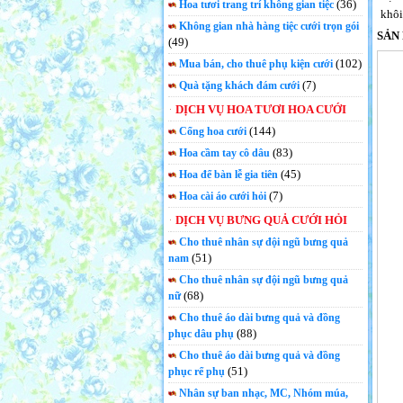
(36)
Hoa tươi trang trí không gian tiệc
khôi
Không gian nhà hàng tiệc cưới trọn gói
SẢN
(49)
(102)
Mua bán, cho thuê phụ kiện cưới
(7)
Quà tặng khách đám cưới
DỊCH VỤ HOA TƯƠI HOA CƯỚI
(144)
Cổng hoa cưới
(83)
Hoa cầm tay cô dâu
(45)
Hoa để bàn lễ gia tiên
(7)
Hoa cài áo cưới hỏi
DỊCH VỤ BƯNG QUẢ CƯỚI HỎI
Cho thuê nhân sự đội ngũ bưng quả
(51)
nam
Cho thuê nhân sự đội ngũ bưng quả
(68)
nữ
Cho thuê áo dài bưng quả và đồng
(88)
phục dâu phụ
Cho thuê áo dài bưng quả và đồng
(51)
phục rể phụ
Nhân sự ban nhạc, MC, Nhóm múa,