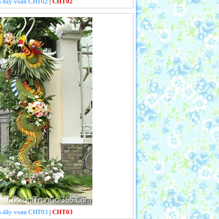
 và dây voan CHT02
|
CHT02
 và dây voan CHT03
|
CHT03