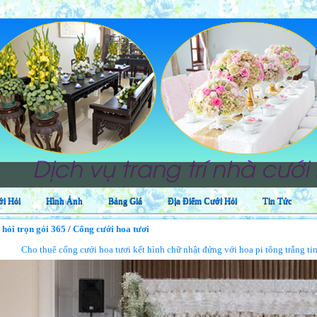
Dịc
h trọn gói
i Hỏi
Hình Ảnh
Bảng Giá
Địa Điểm Cưới Hỏi
Tin Tức
 hỏi trọn gói 365
/
Cổng cưới hoa tươi
Cho thuê cổng cưới hoa tươi kết hình chữ nhật đứng với hoa pi tông trắng t