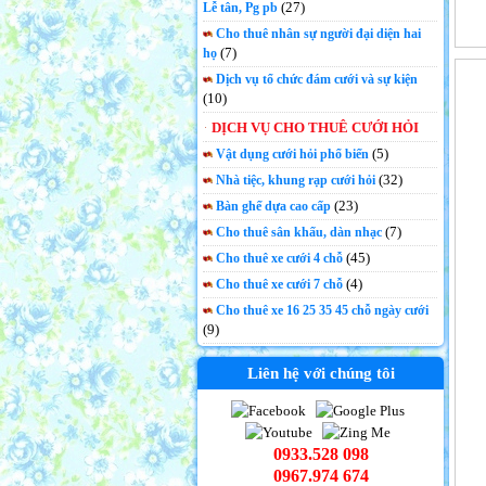
(27)
Lễ tân, Pg pb
Cho thuê nhân sự người đại diện hai
(7)
họ
Dịch vụ tổ chức đám cưới và sự kiện
(10)
DỊCH VỤ CHO THUÊ CƯỚI HỎI
(5)
Vật dụng cưới hỏi phổ biến
(32)
Nhà tiệc, khung rạp cưới hỏi
(23)
Bàn ghế dựa cao cấp
(7)
Cho thuê sân khấu, dàn nhạc
(45)
Cho thuê xe cưới 4 chỗ
(4)
Cho thuê xe cưới 7 chỗ
Cho thuê xe 16 25 35 45 chỗ ngày cưới
(9)
Liên hệ với chúng tôi
0933.528 098
0967.974 674