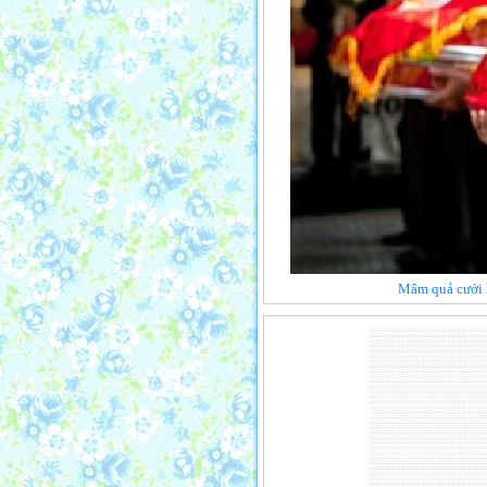
Mâm quả cưới h