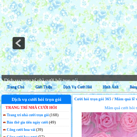
Trang trí phông cưới, backdrop chụp hình trọn gói
Trang Chủ
Giới Thiệu
Dịch Vụ Cưới Hỏi
Hình Ảnh
Bảng
Cưới hỏi trọn gói 365
/
Mâm quả lễ v
Dịch vụ cưới hỏi trọn gói
TRANG TRÍ NHÀ CƯỚI HỎI
Mâm quả cưới hỏi t
(168)
Trang trí nhà cưới trọn gói
(49)
Bàn thờ gia tiên ngày cưới
(39)
Cổng cưới hoa vải
(57)