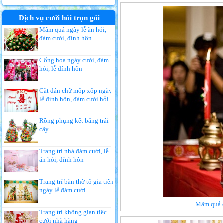
Dịch vụ cưới hỏi trọn gói
Mâm quả ngày lễ ăn hỏi,
đám cưới, đính hôn
Cổng hoa ngày cưới, đám
hỏi, lễ đính hôn
Cắt dán chữ mốp xốp ngày
lễ đính hôn, đám cưới hỏi
Rồng phụng kết bằng trái
cây
Trang trí nhà đám cưới, lễ
ăn hỏi, đính hôn
Trang trí bàn thờ tổ gia tiên
ngày lễ đám cưới
Mâm quả c
Trang trí không gian tiệc
cưới nhà hàng