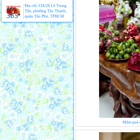
Địa chỉ 334/26 Lê Trọng
Tấn, phường Tây Thạnh,
quận Tân Phú, TPHCM
Mâm quả c