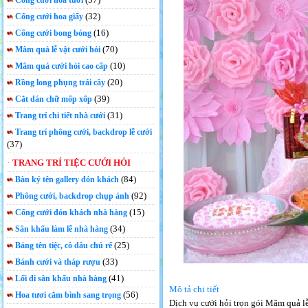
Cổng cưới hoa tươi
(32)
Cổng cưới hoa giấy
(16)
Cổng cưới bong bóng
(70)
Mâm quả lễ vật cưới hỏi
(10)
Mâm quả cưới hỏi cao cấp
(20)
Rồng long phụng trái cây
(39)
Cắt dán chữ mốp xốp
(31)
Trang trí chi tiết nhà cưới
Trang trí phông cưới, backdrop lễ cưới
(37)
TRANG TRÍ TIỆC CƯỚI HỎI
(84)
Bàn ký tên gallery đón khách
(92)
Phông cưới, backdrop chụp ảnh
(15)
Cổng cưới đón khách nhà hàng
(34)
Sân khấu làm lễ nhà hàng
(25)
Bảng tên tiệc, cô dâu chú rể
(33)
Bánh cưới và tháp rượu
(41)
Lối đi sân khấu nhà hàng
Mô tả chi tiết
(56)
Hoa tươi cắm bình sang trọng
Dịch vụ cưới hỏi trọn gói Mâm quả l