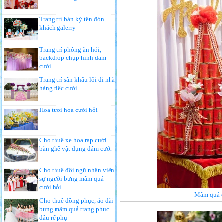
Trang trí bàn ký tên đón
khách galerry
Trang trí phông ăn hỏi,
backdrop chụp hình đám
cưới
Trang trí sân khấu lối đi nhà
hàng tiệc cưới
Hoa tươi hoa cưới hỏi
Cho thuê xe hoa rạp cưới
bàn ghế vật dụng đám cưới
Cho thuê đội ngũ nhân viên
sự người bưng mâm quả
cưới hỏi
Mâm quả c
Cho thuê đồng phục, áo dài
bưng mâm quả trang phục
dâu rể phụ