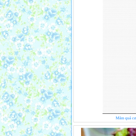
Mâm quả cướ