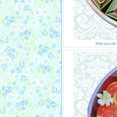
Mâm quả cưới h