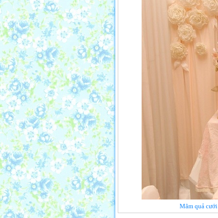
Mâm quả cưới h