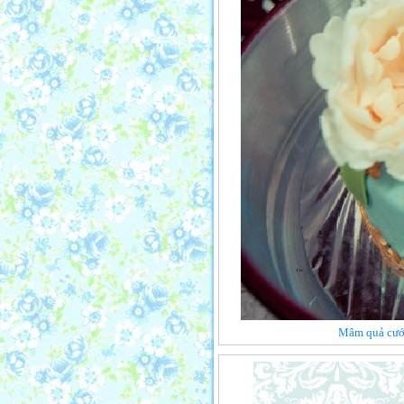
Mâm quả cưới