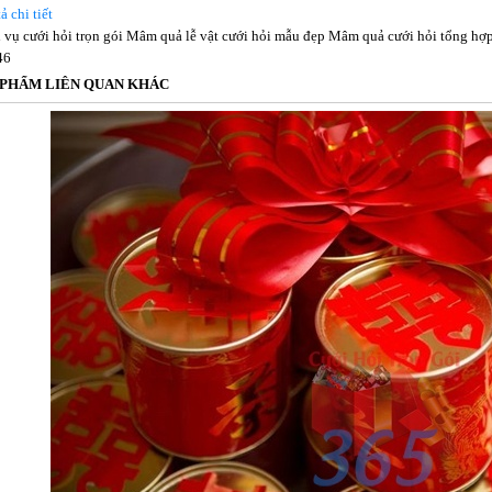
ả chi tiết
 vụ cưới hỏi trọn gói Mâm quả lễ vật cưới hỏi mẫu đẹp Mâm quả cưới hỏi tổng hợp 
46
 PHẨM LIÊN QUAN KHÁC