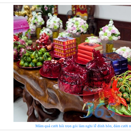
Mâm quả cưới hỏi trọn gói làm nghi lễ đính hôn, đám cưới