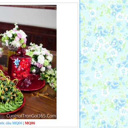
 rước dâu MQ06
|
MQ06