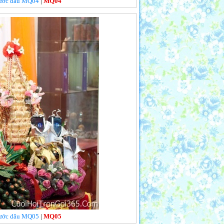
 rước dâu MQ04
|
MQ04
 rước dâu MQ05
|
MQ05