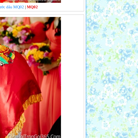
 rước dâu MQ02
|
MQ02