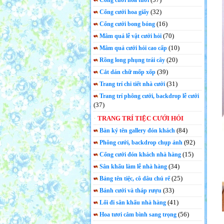
Cổng cưới hoa tươi
(32)
Cổng cưới hoa giấy
(16)
Cổng cưới bong bóng
(70)
Mâm quả lễ vật cưới hỏi
(10)
Mâm quả cưới hỏi cao cấp
(20)
Rồng long phụng trái cây
(39)
Cắt dán chữ mốp xốp
(31)
Trang trí chi tiết nhà cưới
Trang trí phông cưới, backdrop lễ cưới
(37)
TRANG TRÍ TIỆC CƯỚI HỎI
(84)
Bàn ký tên gallery đón khách
(92)
Phông cưới, backdrop chụp ảnh
(15)
Cổng cưới đón khách nhà hàng
(34)
Sân khấu làm lễ nhà hàng
(25)
Bảng tên tiệc, cô dâu chú rể
(33)
Bánh cưới và tháp rượu
(41)
Lối đi sân khấu nhà hàng
(56)
Hoa tươi cắm bình sang trọng