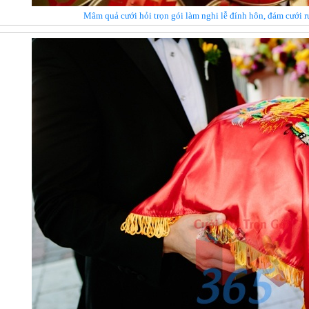
Mâm quả cưới hỏi trọn gói làm nghi lễ đính hôn, đám cưới