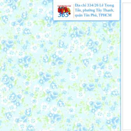
Địa chỉ 334/26 Lê Trọng
Tấn, phường Tây Thạnh,
quận Tân Phú, TPHCM