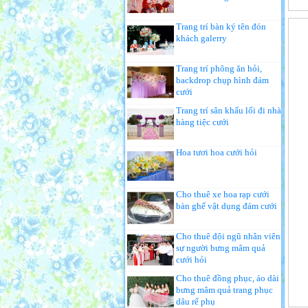
Trang trí bàn ký tên đón
khách galerry
Trang trí phông ăn hỏi,
backdrop chụp hình đám
cưới
Trang trí sân khấu lối đi nhà
hàng tiệc cưới
Hoa tươi hoa cưới hỏi
Cho thuê xe hoa rạp cưới
bàn ghế vật dụng đám cưới
Cho thuê đội ngũ nhân viên
sự người bưng mâm quả
cưới hỏi
Cho thuê đồng phục, áo dài
bưng mâm quả trang phục
dâu rể phụ