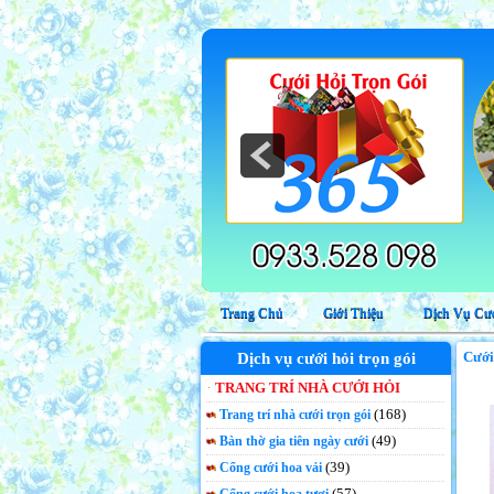
Dịch vụ trang trí nhà cưới hỏi trọn gói
Trang Chủ
Giới Thiệu
Dịch Vụ Cướ
Cưới
Dịch vụ cưới hỏi trọn gói
TRANG TRÍ NHÀ CƯỚI HỎI
(168)
Trang trí nhà cưới trọn gói
(49)
Bàn thờ gia tiên ngày cưới
(39)
Cổng cưới hoa vải
(57)