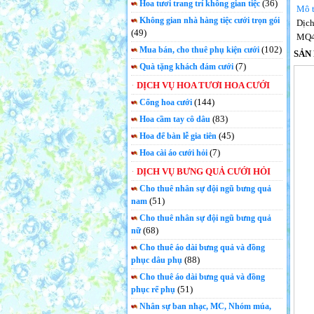
(36)
Hoa tươi trang trí không gian tiệc
Mô t
Không gian nhà hàng tiệc cưới trọn gói
Dịch
(49)
MQ
(102)
Mua bán, cho thuê phụ kiện cưới
SẢN
(7)
Quà tặng khách đám cưới
DỊCH VỤ HOA TƯƠI HOA CƯỚI
(144)
Cổng hoa cưới
(83)
Hoa cầm tay cô dâu
(45)
Hoa để bàn lễ gia tiên
(7)
Hoa cài áo cưới hỏi
DỊCH VỤ BƯNG QUẢ CƯỚI HỎI
Cho thuê nhân sự đội ngũ bưng quả
(51)
nam
Cho thuê nhân sự đội ngũ bưng quả
(68)
nữ
Cho thuê áo dài bưng quả và đồng
(88)
phục dâu phụ
Cho thuê áo dài bưng quả và đồng
(51)
phục rể phụ
Nhân sự ban nhạc, MC, Nhóm múa,