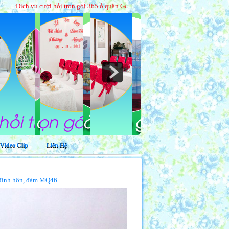
 cưới hỏi trọn gói 365 ở quận Gò Vấp
|
Địa chỉ 334/26 Lê Trọng Tấn, phường Tâ
Video Clip
Liên Hệ
t đính hôn, đám MQ46