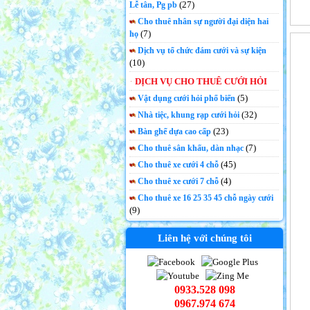
(27)
Lễ tân, Pg pb
Cho thuê nhân sự người đại diện hai
(7)
họ
Dịch vụ tổ chức đám cưới và sự kiện
(10)
DỊCH VỤ CHO THUÊ CƯỚI HỎI
(5)
Vật dụng cưới hỏi phổ biến
(32)
Nhà tiệc, khung rạp cưới hỏi
(23)
Bàn ghế dựa cao cấp
(7)
Cho thuê sân khấu, dàn nhạc
(45)
Cho thuê xe cưới 4 chỗ
(4)
Cho thuê xe cưới 7 chỗ
Cho thuê xe 16 25 35 45 chỗ ngày cưới
(9)
Liên hệ với chúng tôi
0933.528 098
0967.974 674