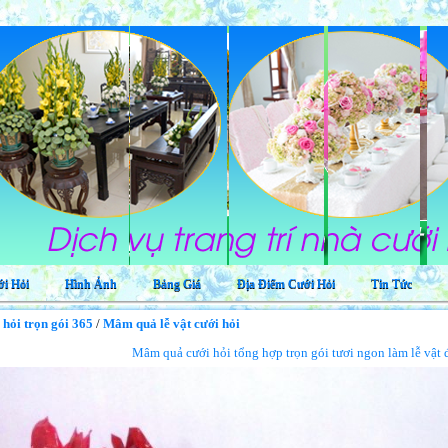
Dịch vụ
i Hỏi
Hình Ảnh
Bảng Giá
Địa Điểm Cưới Hỏi
Tin Tức
 hỏi trọn gói 365
/
Mâm quả lễ vật cưới hỏi
Mâm quả cưới hỏi tổng hợp trọn gói tươi ngon làm lễ vậ