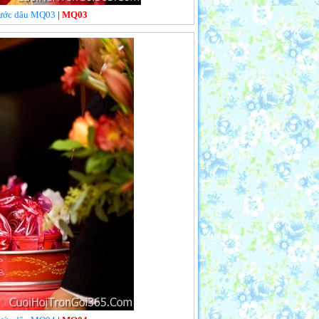
 rước dâu MQ03
|
MQ03