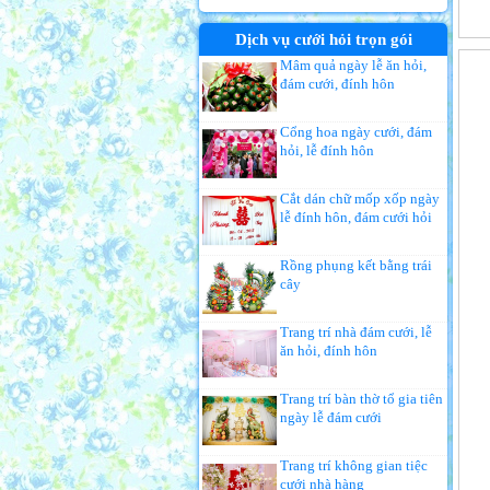
Dịch vụ cưới hỏi trọn gói
Mâm quả ngày lễ ăn hỏi,
đám cưới, đính hôn
Cổng hoa ngày cưới, đám
hỏi, lễ đính hôn
Cắt dán chữ mốp xốp ngày
lễ đính hôn, đám cưới hỏi
Rồng phụng kết bằng trái
cây
Trang trí nhà đám cưới, lễ
ăn hỏi, đính hôn
Trang trí bàn thờ tổ gia tiên
ngày lễ đám cưới
Trang trí không gian tiệc
cưới nhà hàng