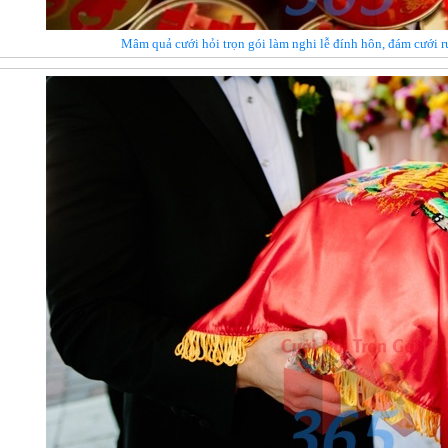
Mâm quả cưới hỏi trọn gói làm nghi lễ đính hôn, đám cưới