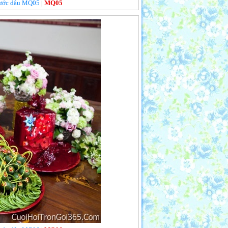
 rước dâu MQ05
|
MQ05