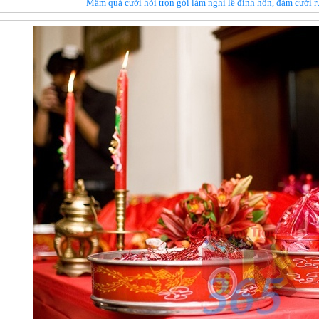
Mâm quả cưới hỏi trọn gói làm nghi lễ đính hôn, đám cưới