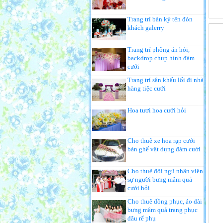
Trang trí bàn ký tên đón
khách galerry
Trang trí phông ăn hỏi,
backdrop chụp hình đám
cưới
Trang trí sân khấu lối đi nhà
hàng tiệc cưới
Hoa tươi hoa cưới hỏi
Cho thuê xe hoa rạp cưới
bàn ghế vật dụng đám cưới
Cho thuê đội ngũ nhân viên
sự người bưng mâm quả
cưới hỏi
Cho thuê đồng phục, áo dài
bưng mâm quả trang phục
dâu rể phụ