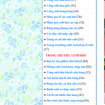
Cổng cưới hoa tươi
(32)
Cổng cưới hoa giấy
(16)
Cổng cưới bong bóng
(70)
Mâm quả lễ vật cưới hỏi
(10)
Mâm quả cưới hỏi cao cấp
(20)
Rồng long phụng trái cây
(39)
Cắt dán chữ mốp xốp
(31)
Trang trí chi tiết nhà cưới
Trang trí phông cưới, backdrop lễ cưới
(37)
TRANG TRÍ TIỆC CƯỚI HỎI
(84)
Bàn ký tên gallery đón khách
(92)
Phông cưới, backdrop chụp ảnh
(15)
Cổng cưới đón khách nhà hàng
(34)
Sân khấu làm lễ nhà hàng
(25)
Bảng tên tiệc, cô dâu chú rể
(33)
Bánh cưới và tháp rượu
(41)
Lối đi sân khấu nhà hàng
(56)
Hoa tươi cắm bình sang trọng