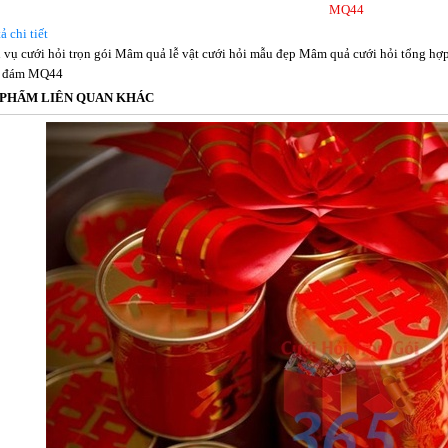
MQ44
ả chi tiết
 vụ cưới hỏi trọn gói Mâm quả lễ vật cưới hỏi mẫu đẹp Mâm quả cưới hỏi tổng hợp 
, đám MQ44
 PHẨM LIÊN QUAN KHÁC