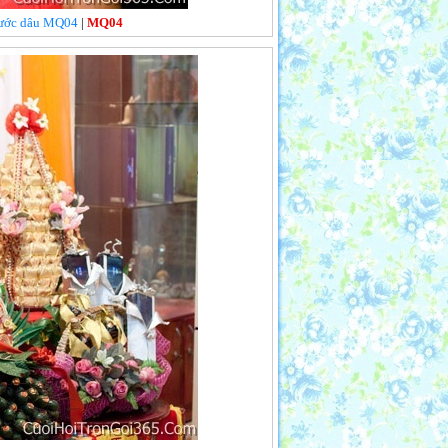
 rước dâu MQ04
|
MQ04