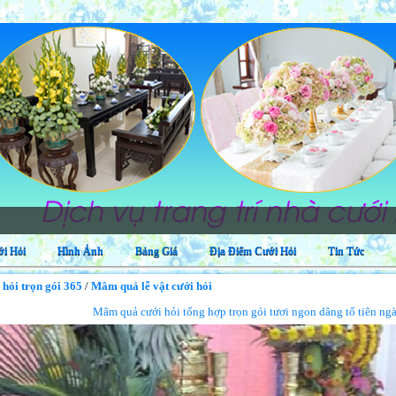
Dịch vụ
i Hỏi
Hình Ảnh
Bảng Giá
Địa Điểm Cưới Hỏi
Tin Tức
 hỏi trọn gói 365
/
Mâm quả lễ vật cưới hỏi
Mâm quả cưới hỏi tổng hợp trọn gói tươi ngon dâng tổ tiên n