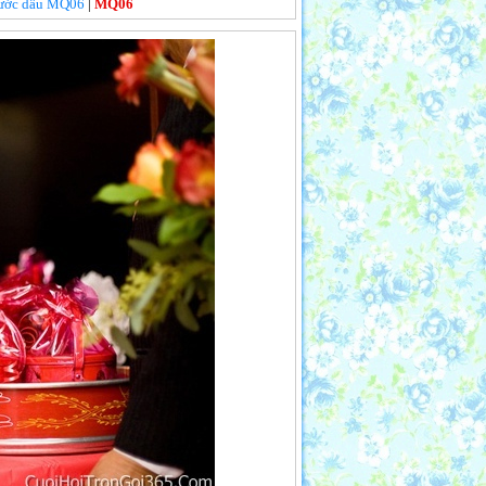
 rước dâu MQ06
|
MQ06