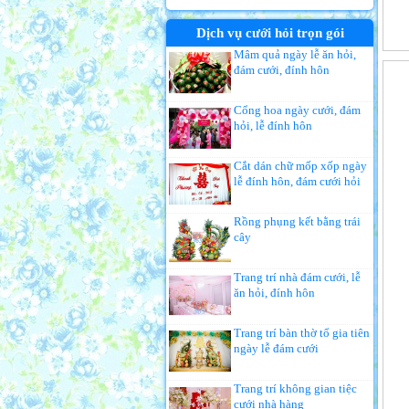
Dịch vụ cưới hỏi trọn gói
Mâm quả ngày lễ ăn hỏi,
đám cưới, đính hôn
Cổng hoa ngày cưới, đám
hỏi, lễ đính hôn
Cắt dán chữ mốp xốp ngày
lễ đính hôn, đám cưới hỏi
Rồng phụng kết bằng trái
cây
Trang trí nhà đám cưới, lễ
ăn hỏi, đính hôn
Trang trí bàn thờ tổ gia tiên
ngày lễ đám cưới
Trang trí không gian tiệc
cưới nhà hàng