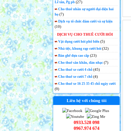
(27)
Lễ tân, Pg pb
Cho thuê nhân sự người đại diện hai
(7)
họ
Dịch vụ tổ chức đám cưới và sự kiện
(10)
DỊCH VỤ CHO THUÊ CƯỚI HỎI
(5)
Vật dụng cưới hỏi phổ biến
(32)
Nhà tiệc, khung rạp cưới hỏi
(23)
Bàn ghế dựa cao cấp
(7)
Cho thuê sân khấu, dàn nhạc
(45)
Cho thuê xe cưới 4 chỗ
(4)
Cho thuê xe cưới 7 chỗ
Cho thuê xe 16 25 35 45 chỗ ngày cưới
(9)
Liên hệ với chúng tôi
0933.528 098
0967.974 674