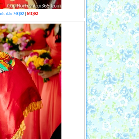
 rước dâu MQ02
|
MQ02