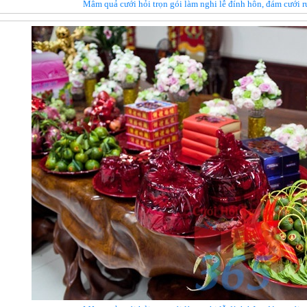
Mâm quả cưới hỏi trọn gói làm nghi lễ đính hôn, đám cưới