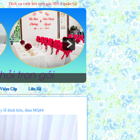
 cưới hỏi trọn gói 365 ở quận Gò Vấp
|
Địa chỉ 334/26 Lê Trọng Tấn, phường Tây
Video Clip
Liên Hệ
gày lễ đính hôn, đám MQ44