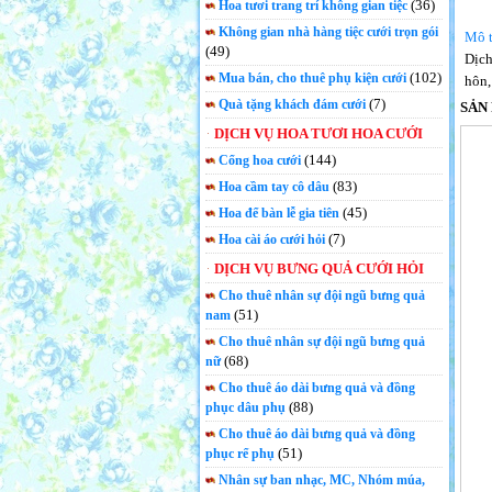
(36)
Hoa tươi trang trí không gian tiệc
Không gian nhà hàng tiệc cưới trọn gói
Mô t
(49)
Dịch
(102)
Mua bán, cho thuê phụ kiện cưới
hôn
(7)
Quà tặng khách đám cưới
SẢN
DỊCH VỤ HOA TƯƠI HOA CƯỚI
(144)
Cổng hoa cưới
(83)
Hoa cầm tay cô dâu
(45)
Hoa để bàn lễ gia tiên
(7)
Hoa cài áo cưới hỏi
DỊCH VỤ BƯNG QUẢ CƯỚI HỎI
Cho thuê nhân sự đội ngũ bưng quả
(51)
nam
Cho thuê nhân sự đội ngũ bưng quả
(68)
nữ
Cho thuê áo dài bưng quả và đồng
(88)
phục dâu phụ
Cho thuê áo dài bưng quả và đồng
(51)
phục rể phụ
Nhân sự ban nhạc, MC, Nhóm múa,