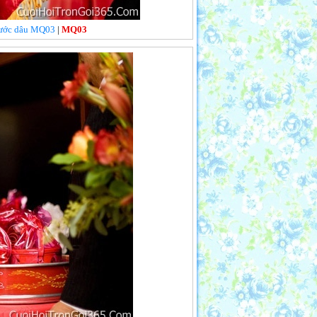
 rước dâu MQ03
|
MQ03