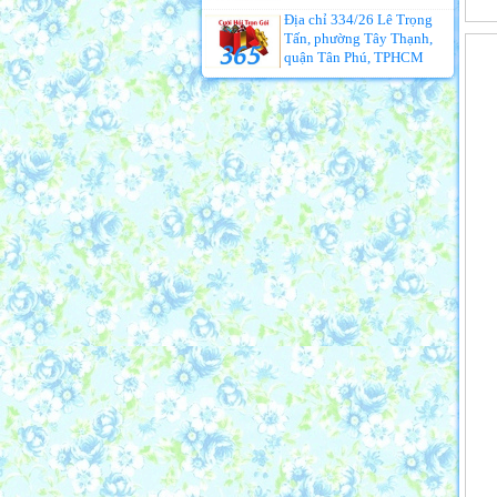
Địa chỉ 334/26 Lê Trọng
Tấn, phường Tây Thạnh,
quận Tân Phú, TPHCM