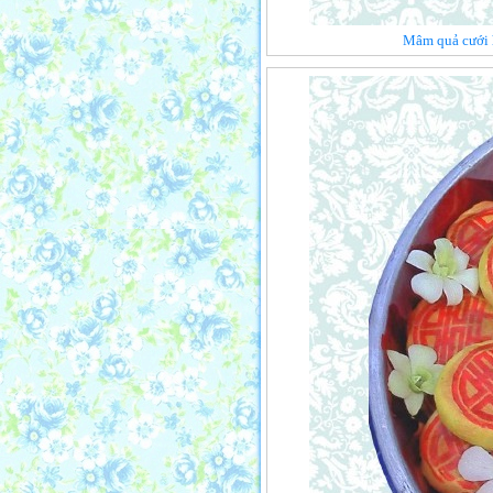
Mâm quả cưới h