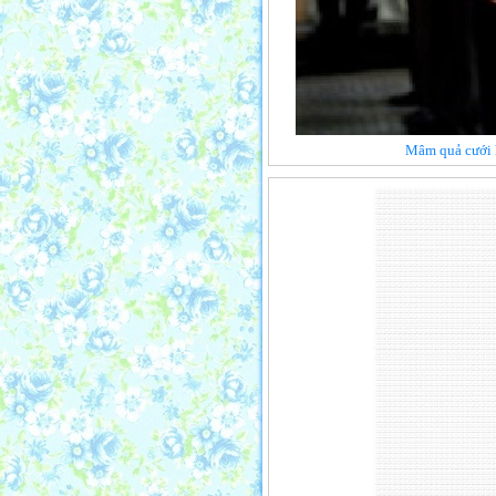
Mâm quả cưới h