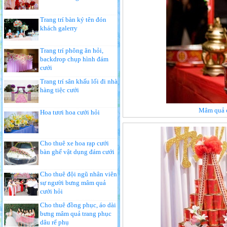
Trang trí bàn ký tên đón
khách galerry
Trang trí phông ăn hỏi,
backdrop chụp hình đám
cưới
Trang trí sân khấu lối đi nhà
hàng tiệc cưới
Mâm quả c
Hoa tươi hoa cưới hỏi
Cho thuê xe hoa rạp cưới
bàn ghế vật dụng đám cưới
Cho thuê đội ngũ nhân viên
sự người bưng mâm quả
cưới hỏi
Cho thuê đồng phục, áo dài
bưng mâm quả trang phục
dâu rể phụ