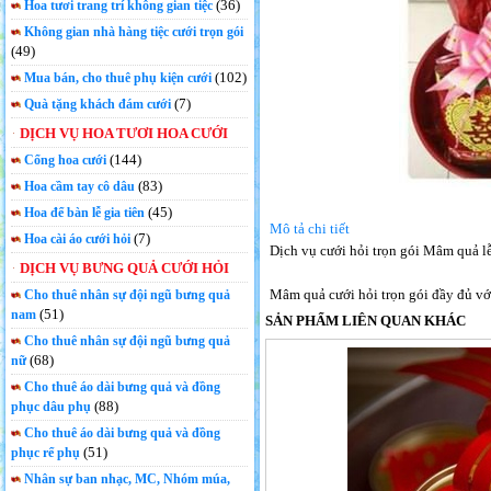
(36)
Hoa tươi trang trí không gian tiệc
Không gian nhà hàng tiệc cưới trọn gói
(49)
(102)
Mua bán, cho thuê phụ kiện cưới
(7)
Quà tặng khách đám cưới
DỊCH VỤ HOA TƯƠI HOA CƯỚI
(144)
Cổng hoa cưới
(83)
Hoa cầm tay cô dâu
(45)
Hoa để bàn lễ gia tiên
Mô tả chi tiết
(7)
Hoa cài áo cưới hỏi
Dịch vụ cưới hỏi trọn gói Mâm quả lễ
DỊCH VỤ BƯNG QUẢ CƯỚI HỎI
Mâm quả cưới hỏi trọn gói đầy đủ với 
Cho thuê nhân sự đội ngũ bưng quả
(51)
nam
SẢN PHẨM LIÊN QUAN KHÁC
Cho thuê nhân sự đội ngũ bưng quả
(68)
nữ
Cho thuê áo dài bưng quả và đồng
(88)
phục dâu phụ
Cho thuê áo dài bưng quả và đồng
(51)
phục rể phụ
Nhân sự ban nhạc, MC, Nhóm múa,