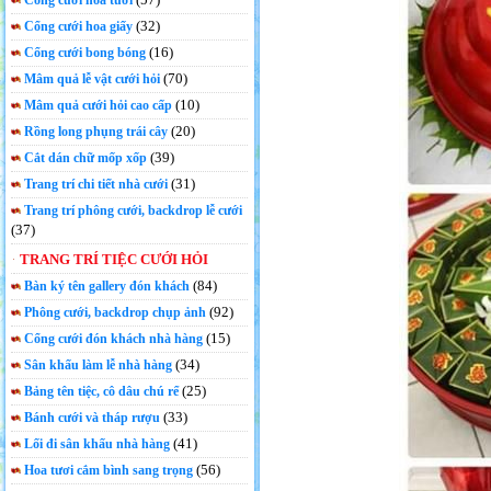
Cổng cưới hoa tươi
(32)
Cổng cưới hoa giấy
(16)
Cổng cưới bong bóng
(70)
Mâm quả lễ vật cưới hỏi
(10)
Mâm quả cưới hỏi cao cấp
(20)
Rồng long phụng trái cây
(39)
Cắt dán chữ mốp xốp
(31)
Trang trí chi tiết nhà cưới
Trang trí phông cưới, backdrop lễ cưới
(37)
TRANG TRÍ TIỆC CƯỚI HỎI
(84)
Bàn ký tên gallery đón khách
(92)
Phông cưới, backdrop chụp ảnh
(15)
Cổng cưới đón khách nhà hàng
(34)
Sân khấu làm lễ nhà hàng
(25)
Bảng tên tiệc, cô dâu chú rể
(33)
Bánh cưới và tháp rượu
(41)
Lối đi sân khấu nhà hàng
(56)
Hoa tươi cắm bình sang trọng