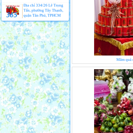
Địa chỉ 334/26 Lê Trọng
Tấn, phường Tây Thạnh,
quận Tân Phú, TPHCM
Mâm quả c